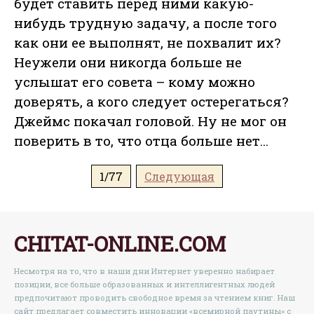
будет ставить перед ними какую-
нибудь трудную задачу, а после того
как они ее выполнят, не похвалит их?
Неужели они никогда больше не
услышат его совета – кому можно
доверять, а кого следует остерегаться?
Джеймс покачал головой. Ну не мог он
поверить в то, что отца больше нет...
1/77
Следующая
CHITAT-ONLINE.COM
Несмотря на то, что в наши дни Интернет уверенно набирает
позиции, все больше образованных и интеллигентных людей
предпочитают проводить свободное время за чтением книг. Наш
сайт предлагает совместить инновации «всемирной паутины» с