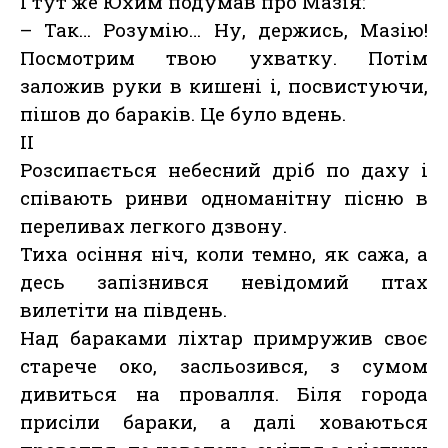
І тут же Юхим подумав про Мазія:
– Так… Розумію… Ну, держись, Мазію!
Посмотрим твою ухватку. Потім
заложив руки в кишені і, посвистуючи,
пішов до бараків. Це було вдень.
II
Розсипається небесний дріб по даху і
співають ринви одноманітну пісню в
переливах легкого дзвону.
Тиха осіння ніч, коли темно, як сажа, а
десь запізнився невідомий птах
вилетіти на південь.
Над бараками ліхтар примружив своє
старече око, засльозився, з сумом
дивиться на провалля. Біля города
присіли бараки, а далі ховаються