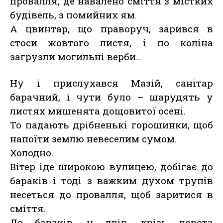
провалля, де навалено сміття з містких
будівель, з помийних ям.
А цвинтар, що праворуч, зарився в
стоси жовтого листя, і по коліна
загрузли могильні верби…
Ну і прислухався Мазій, санітар
барачний, і чути було – шарудять у
листях мишенята дощовитої осені.
То падають дрібненькі горошинки, щоб
напоїти землю невеселим сумом.
Холодно.
Вітер іде широкою вулицею, добігає до
бараків і тоді з важким духом трупів
несеться до провалля, щоб заритися в
сміття.
До бараків, у двір, крізь ворота