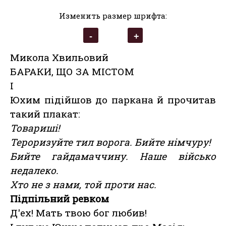
Изменить размер шрифта:
Микола Хвильовий
БАРАКИ, ЩО ЗА МІСТОМ
І
Юхим підійшов до паркана й прочитав
такий плакат:
Товариші!
Тероризуйте тил ворога. Бийте німчуру!
Бийте гайдамаччину. Наше військо
недалеко.
Хто не з нами, той проти нас.
Підпільний ревком
Д'ех! Мать твою бог любив!