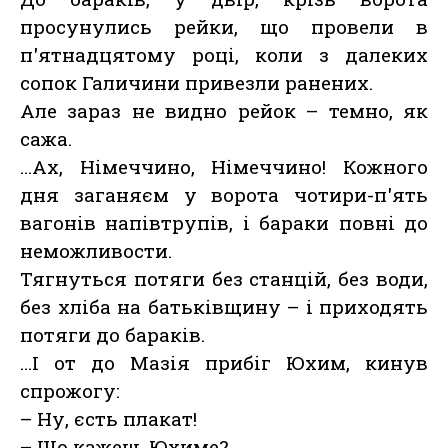
просунулись рейки, що провели в
п'ятнадцятому році, коли з далеких
сопок Галичини привезли ранених.
Але зараз не видно рейок – темно, як
сажа.
…Ах, Німеччино, Німеччино! Кожного
дня заганяєм у ворота чотири-п'ять
вагонів напівтрупів, і бараки повні до
неможливости.
Тягнуться потяги без станцій, без води,
без хліба на батьківщину – і приходять
потяги до бараків.
…І от до Мазія прибіг Юхим, кинув
спрожогу:
– Ну, єсть плакат!
– Що кажеш, Юхиме?