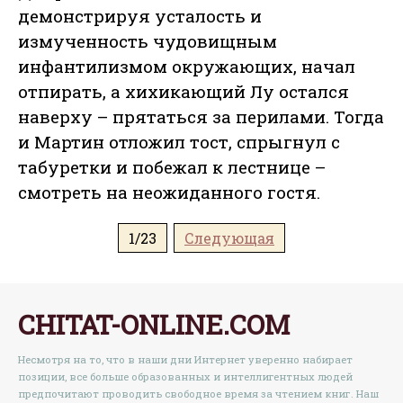
демонстрируя усталость и
измученность чудовищным
инфантилизмом окружающих, начал
отпирать, а хихикающий Лу остался
наверху – прятаться за перилами. Тогда
и Мартин отложил тост, спрыгнул с
табуретки и побежал к лестнице –
смотреть на неожиданного гостя.
1/23
Следующая
CHITAT-ONLINE.COM
Несмотря на то, что в наши дни Интернет уверенно набирает
позиции, все больше образованных и интеллигентных людей
предпочитают проводить свободное время за чтением книг. Наш