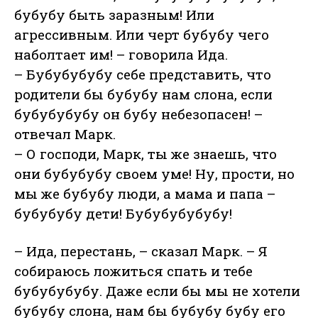
бубубу быть заразным! Или
агрессивным. Или черт бубубу чего
наболтает им! – говорила Ида.
– Бубубубубу себе представить, что
родители бы бубубу нам слона, если
бубубубубу он бубу небезопасен! –
отвечал Марк.
– О господи, Марк, ты же знаешь, что
они бубубубу своем уме! Ну, прости, но
мы же бубубу люди, а мама и папа –
бубубубу дети! Бубубубубубу!
– Ида, перестань, – сказал Марк. – Я
собираюсь ложиться спать и тебе
бубубубубу. Даже если бы мы не хотели
бубубу слона, нам бы бубубу бубу его