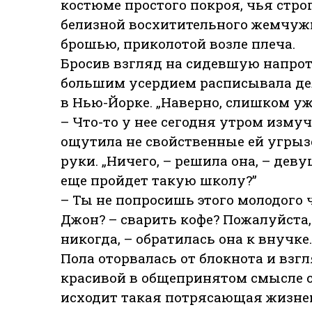
костюме простого покроя, чья стр
белизной восхитительного жемчуж
брошью, приколотой возле плеча.
Бросив взгляд на сидевшую напроти
большим усердием расписывала де
в Нью-Йорке. „Наверно, слишком уж
– Что-то у нее сегодня утром изму
ощутила не свойственные ей угрызе
руки. „Ничего, – решила она, – дев
еще пройдет такую школу?”
– Ты не попросишь этого молодого 
Джон? – сварить кофе? Пожалуйста,
никогда, – обратилась она к внучке.
Пола оторвалась от блокнота и взгл
красивой в общепринятом смысле сл
исходит такая потрясающая жизненн