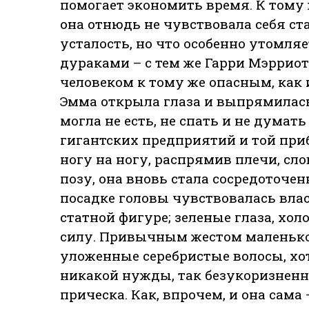
помогает экономить время. К тому 
она отнюдь не чувствовала себя ст
усталость, но что особенно утомляе
дураками – с тем же Гарри Мэрриот
человеком к тому же опасным, как 
Эмма открыла глаза и выпрямилась
могла не есть, не спать и не думат
гигантских предприятий и той при
ногу на ногу, распрямив плечи, с
позу, она вновь стала сосредоточе
посадке головы чувствовалась влас
статной фигуре; зеленые глаза, хо
силу. Привычным жестом маленько
уложенные серебристые волосы, хотя
никакой нужды, так безукоризненн
прическа. Как, впрочем, и она сама