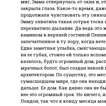
миг, Эмма отвернулась от окна и, 
закрыла глаза. Какое-то время, да
продолжала чувствовать эту сияющ
Эмму охватила такая острая тоска 
перехватило дыхание. Да ведь это ж
камином в верхней гостиной Пеннис
запечатленное в ту пору, когда вете
Едва заметная улыбка, смягчающая
на ее губах, стоило ей только вспо
казалось, будто огромный дом, ра
мрачных болот, был создан некоей
архитектором. По существу, это ме
сумасшедшем мире, где она находи
дальше. Ее дом. Как давно она не б
нее это огромный срок. Но ничего,
Лондон, так что к концу месяца мож