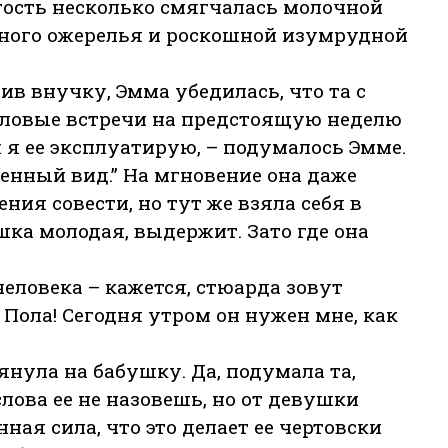
огость несколько смягчалась молочной
ного ожерелья и роскошной изумрудной
в внучку, Эмма убедилась, что та с
ловые встречи на предстоящую неделю
 я ее эксплуатирую, – подумалось Эмме.
ченный вид.” На мгновение она даже
ния совести, но тут же взяла себя в
ушка молодая, выдержит. Зато где она
человека – кажется, стюарда зовут
 Пола! Сегодня утром он нужен мне, как
янула на бабушку. Да, подумала та,
ова ее не назовешь, но от девушки
ая сила, что это делает ее чертовски