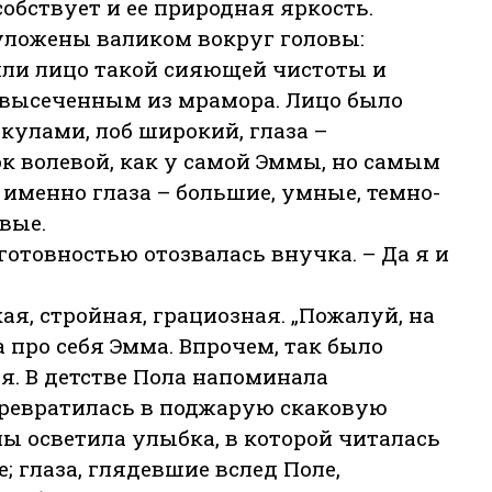
обствует и ее природная яркость.
уложены валиком вокруг головы:
яли лицо такой сияющей чистоты и
ь высеченным из мрамора. Лицо было
улами, лоб широкий, глаза –
к волевой, как у самой Эммы, но самым
именно глаза – большие, умные, темно-
вые.
готовностью отозвалась внучка. – Да я и
ая, стройная, грациозная. „Пожалуй, на
а про себя Эмма. Впрочем, так было
ия. В детстве Пола напоминала
превратилась в поджарую скаковую
ы осветила улыбка, в которой читалась
е; глаза, глядевшие вслед Поле,