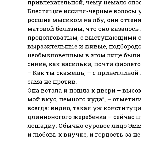
привлекательной, чему немало спос
Блестящие иссиня-черные волосы 
росшие мысиком на лбу, они оттен
матовой белизны, что оно казалос
продолговатым, с выступающими ск
выразительные и живые, подбородо
необыкновенным в этом лице были 
синие, как васильки, почти фиолето
– Как ты скажешь, – с приветливой 
сама не против.
Она встала и пошла к двери – высок
мой вкус, немного худа”, – отметил
всегда: видно, такая уж конституц
длинноногого жеребенка – сейчас 
лошадку. Обычно суровое лицо Эмм
и любовь к внучке, и гордость за не