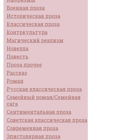
Военная проза
Историческая проза
Классическая проза
Контркультура
Магический реализм
Новелла
Повесть
Проза прочее
Рассказ
Роман
Русская классическая проза
Семейный роман/Семейная
сага
Сентиментальная проза
Советская классическая проза
Современная проза
Эпистолярная проза