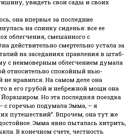
тишину, увидеть свои сады и своих
сь, она впервые за последние
инулась на спинку сиденья: все ее
дох облегчения, смешанного с
 Она действительно смертельно устала за
талий на заседаниях правления в штаб-
тому с неимоверным облегчением думала
вой относительно спокойный нью-
ей не нравился. На самом деле она
что в его грубой и небрежной мощи она
 Йоркширом. Но эта последняя поездка
– с горечью подумала Эмма, – я
их путешествий”. Впрочем, она тут же
достойное. Эмма явно пыталась хитрить,
ыкла. В конечном счете, честность