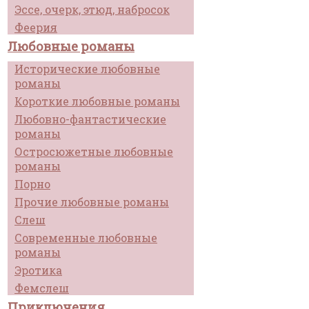
Эссе, очерк, этюд, набросок
Феерия
Любовные романы
Исторические любовные
романы
Короткие любовные романы
Любовно-фантастические
романы
Остросюжетные любовные
романы
Порно
Прочие любовные романы
Слеш
Современные любовные
романы
Эротика
Фемслеш
Приключения