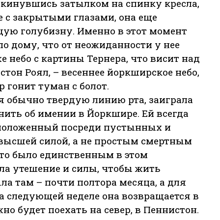
откинувшись затылком на спинку кресла,
же с закрытыми глазами, она еще
ую голубизну. Именно в этот момент
по дому, что от неожиданности у нее
е небо с картины Тернера, что висит над
тон Роял, – весеннее йоркширское небо,
р гонит туман с болот.
 обычно твердую линию рта, заиграла
мнить об имении в Йоркшире. Ей всегда
сположенный посреди пустынных и
 высшей силой, а не простым смертным
сто было единственным в этом
ла утешение и силы, чтобы жить
ыла там – почти полтора месяца, а для
 на следующей неделе она возвращается в
но будет поехать на север, в Пеннистон.