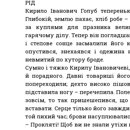
РІД
Кирило Іванович Голуб теперень
Глибокій, землю пахає, хліб робе –
за куплями для празника вели
гарячому ділу. Тепер він погладшав
і степове сонце засмалили його 
опустився, знехаявся і одежина
невмитий по хутору броде.
Сумно і тяжко Кирилу Івановичеві, 
й порадного. Давні товариші його
попереходили; дехто високо пішов
підставила ногу – перечепила. Поле
зовсім, то так пришешепився, що
вставати. Серце тілько його завжди
той лихий час; брови насуплювалися,
– Прокляті! Щоб ви не знали утіхи 