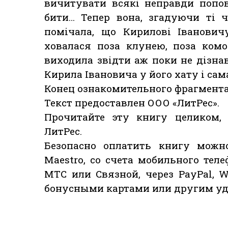
вичитувати всякі неправди попов
бити… Тепер вона, згадуючи ті ч
помічала, що Кирилові Іванович
ховалася поза клунею, поза комо
виходила звідти аж поки не дізна
Кирила Івановича у його хату і сам
Конец ознакомительного фрагмента
Текст предоставлен ООО «ЛитРес».
Прочитайте эту книгу целиком,
ЛитРес.
Безопасно оплатить книгу можно
Maestro, со счета мобильного теле
МТС или Связной, через PayPal, W
бонусными картами или другим уд