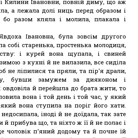
ті Килини Івановни, повній диму, що аж
яла, а лежала долі ниць перед образом і
 бо разом кляла і молила, плакала і
Явдоха Івановна, була зовсім другого
ла собі старенька, простенька молодиця,
ству: і курей вона щупала, і свиней
зимою з кухні й не вилазила, все сиділа
об не ліпилися та пряли, та пір'я драли,
ду, бувши замужем за дияконом і
к овдовіла й перейшла до брата жити, то
овила вона і той день і той час, у який
 який вона ступила на поріг його хати.
недосипала, іноді й не доїдала, так зате
 й прибува що, та ніхто ж її й не полає і
де чоловік п'яний додому та й почне їй