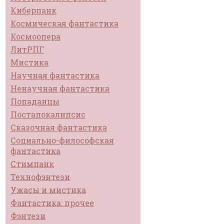
Киберпанк
Космическая фантастика
Космоопера
ЛитРПГ
Мистика
Научная фантастика
Ненаучная фантастика
Попаданцы
Постапокалипсис
Сказочная фантастика
Социально-философская
фантастика
Стимпанк
Технофэнтези
Ужасы и мистика
Фантастика: прочее
Фэнтези