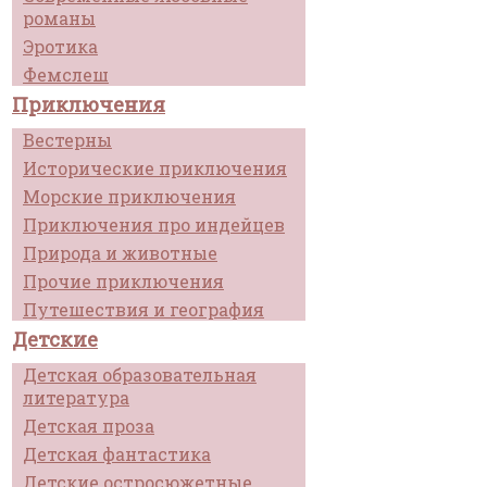
романы
Эротика
Фемслеш
Приключения
Вестерны
Исторические приключения
Морские приключения
Приключения про индейцев
Природа и животные
Прочие приключения
Путешествия и география
Детские
Детская образовательная
литература
Детская проза
Детская фантастика
Детские остросюжетные