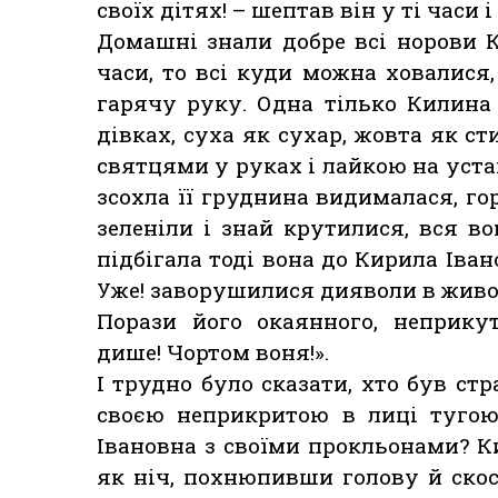
своїх дітях! – шептав він у ті часи 
Домашні знали добре всі норови К
часи, то всі куди можна ховалися,
гарячу руку. Одна тілько Килина 
дівках, суха як сухар, жовта як с
святцями у руках і лайкою на устах
зсохла її груднина видималася, го
зеленіли і знай крутилися, вся в
підбігала тоді вона до Кирила Івано
Уже! заворушилися дияволи в живот
Порази його окаянного, неприкут
дише! Чортом воня!».
І трудно було сказати, хто був ст
своєю неприкритою в лиці тугою
Івановна з своїми прокльонами? К
як ніч, похнюпивши голову й скос