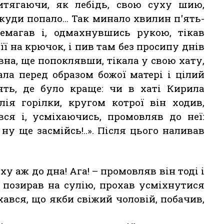
витягаючи, як лебідь, свою суху шию,
 куди попало… Так минало хвилин п'ять-
немагав і, одмахнувшись рукою, тікав
ї на крючок, і пив там без просипу днів
вна, ще попоклявши, тікала у свою хату,
ла перед образом божої матері і цілий
'ять, де було краще: чи в хаті Кирила
лія горілки, кругом котрої він ходив,
ся і, усміхаючись, промовляв до неї:
 ну ще засмійсь!..». Після цього наливав
ху аж до дна! Ага! – промовляв він тоді і
у позирав на сулію, прохав усміхнутися
іхався, що якби свіжий чоловій, побачив,