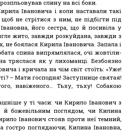
і розпльовував слину на всі боки.
ирила Івановича і коли наставали такі
 щоб не стрітися з ним, не підбігти під
Івановна, його сестра, що й посивіла у
тигле жито, завжди розкуйдана, завжди з
, не боялася Кирила Івановича. Запала і
рбата спина випрямлялася, очі жовтіли-
она тряслася як у лихоманці. Безбоязно
вича і кричала на чім світ стоїть: «Уже!
і? – Мати господня! Заступнице святая!
ого, навіженого… Тьху, тьху! Собакою
рашніше у ті часи: чи Кирило Іванович з
 й божевільним поглядом, чи Килина
ирило Іванович стояв проти неї темний,
а гостро поглядаючи; Килина Івановна,