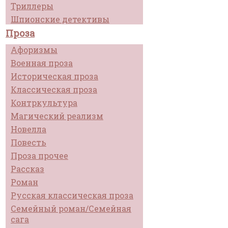
Триллеры
Шпионские детективы
Проза
Афоризмы
Военная проза
Историческая проза
Классическая проза
Контркультура
Магический реализм
Новелла
Повесть
Проза прочее
Рассказ
Роман
Русская классическая проза
Семейный роман/Семейная
сага