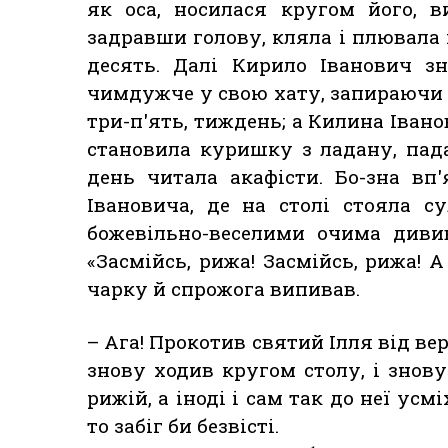
як оса, носилася кругом його, 
задравши голову, кляла і плювала
десять. Далі Кирило Іванович з
чимдужче у свою хату, запираючи ї
три-п'ять, тиждень; а Килина Івано
становила куришку з ладану, пада
день читала акафісти. Бо-зна вп
Івановича, де на столі стояла су
божевільно-веселими очима дивив
«Засмійсь, рижа! Засмійсь, рижа! А
чарку й спрожога випивав.
– Ага! Прокотив святий Ілля від вер
знову ходив кругом столу, і знов
рижій, а іноді і сам так до неї усм
то забіг би безвісті.