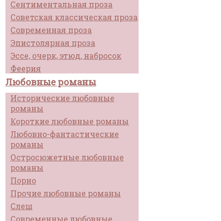
Сентиментальная проза
Советская классическая проза
Современная проза
Эпистолярная проза
Эссе, очерк, этюд, набросок
Феерия
Любовные романы
Исторические любовные
романы
Короткие любовные романы
Любовно-фантастические
романы
Остросюжетные любовные
романы
Порно
Прочие любовные романы
Слеш
Современные любовные