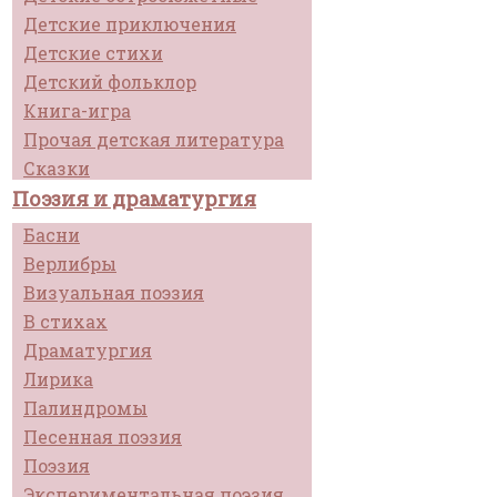
Детские приключения
Детские стихи
Детский фольклор
Книга-игра
Прочая детская литература
Сказки
Поэзия и драматургия
Басни
Верлибры
Визуальная поэзия
В стихах
Драматургия
Лирика
Палиндромы
Песенная поэзия
Поэзия
Экспериментальная поэзия