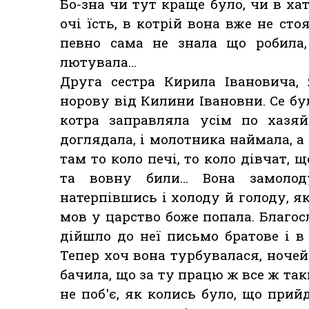
Бо-зна чи тут краще було, чи в ха
очі їсть, в котрій вона вже не сто
певно сама не знала що робила,
лютувала…
Друга сестра Кирила Івановича, 
норову від Килини Івановни. Се бу
котра заправляла усім по хазяй
доглядала, і молотника наймала, а 
там то коло печі, то коло дівчат, щ
та вовну били… Вона замоло
натерпівшись і холоду й голоду, я
мов у царство боже попала. Благосл
дійшло до неї письмо братове і в
Тепер хоч вона турбувалася, ночей 
бачила, що за ту працю ж все ж таки
не поб'є, як колись було, що прий