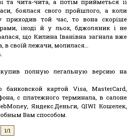
і та чита-чита, а потім прийметься її
аси, боялася свого пройшлого, а коли
у приходив той час, то вона скоріше
рами, іноді й у льох, бджоляник і не
валася, що Килина Іванівна загнала вже
а, в своїй лежачи, молилася…
.
 купив полную легальную версию на
 банковской картой Visa, MasterCard,
фона, с платежного терминала, в салоне
ebMoney, Яндекс.Деньги, QIWI Кошелек,
обным Вам способом.
1/1