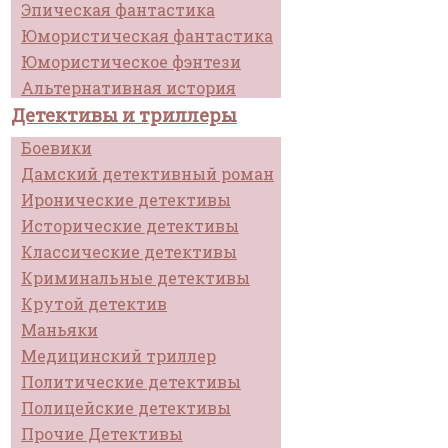
Эпическая фантастика
Юмористическая фантастика
Юмористическое фэнтези
Альтернативная история
Детективы и триллеры
Боевики
Дамский детективный роман
Иронические детективы
Исторические детективы
Классические детективы
Криминальные детективы
Крутой детектив
Маньяки
Медицинский триллер
Политические детективы
Полицейские детективы
Прочие Детективы