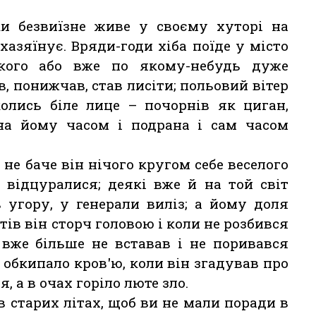
ки безвиїзне живе у своєму хуторі на
 хазяїнує. Вряди-годи хіба поїде у місто
кого або вже по якому-небудь дуже
, понижчав, став лисіти; польовий вітер
колись біле лице – почорнів як циган,
 на йому часом і подрана і сам часом
не баче він нічого кругом себе веселого
 відцуралися; деякі вже й на той світ
 угору, у генерали виліз; а йому доля
тів він сторч головою і коли не розбився
 вже більше не вставав і не поривався
 обкипало кров'ю, коли він згадував про
 а в очах горіло люте зло.
в старих літах, щоб ви не мали поради в