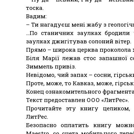
тоска.
Вадим:
– Ти нагадуєш мені жабу з геологіч
…По станичних заулках бродили 
заулках джигітував солоний вітер.
Прямо – широка церква проколола 
Біля Марії лежав стос запашної со
Зиммель привіз.
Невідомо, чий запах – сосни, гірськ
Проте, може, то Кавказ, може, гірськ
Конец ознакомительного фрагмента
Текст предоставлен ООО «ЛитРес».
Прочитайте эту книгу целиком,
ЛитРес.
Безопасно оплатить книгу можно
Maestro, со счета мобильного теле