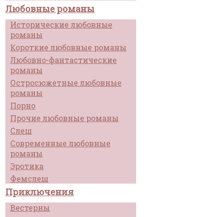
Любовные романы
Исторические любовные
романы
Короткие любовные романы
Любовно-фантастические
романы
Остросюжетные любовные
романы
Порно
Прочие любовные романы
Слеш
Современные любовные
романы
Эротика
Фемслеш
Приключения
Вестерны