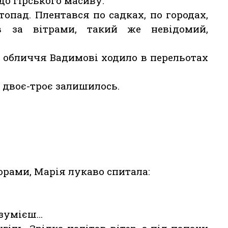
до гірського масиву.
опад. Плентався по садках, по городах,
в за вітрами, такий же невідомий,
і обличчя Вадимові ходило в перельотах
 двоє-троє залишилось.
рами, Марія лукаво спитала:
озумієш…