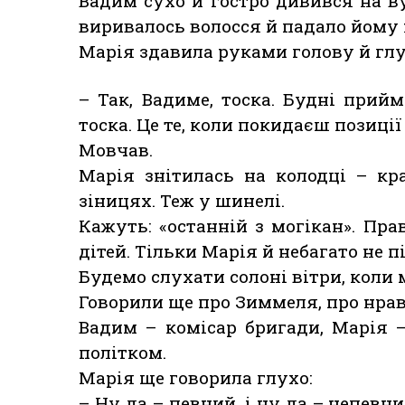
Вадим сухо й гостро дивився на вуг
виривалось волосся й падало йому 
Марія здавила руками голову й глу
– Так, Вадиме, тоска. Будні прийм
тоска. Це те, коли покидаєш позиці
Мовчав.
Марія знітилась на колодці – кра
зіницях. Теж у шинелі.
Кажуть: «останній з могікан». Пр
дітей. Тільки Марія й небагато не п
Будемо слухати солоні вітри, коли 
Говорили ще про Зиммеля, про нрав
Вадим – комісар бригади, Марія – 
політком.
Марія ще говорила глухо:
– Ну да – певний, і ну да – непевн