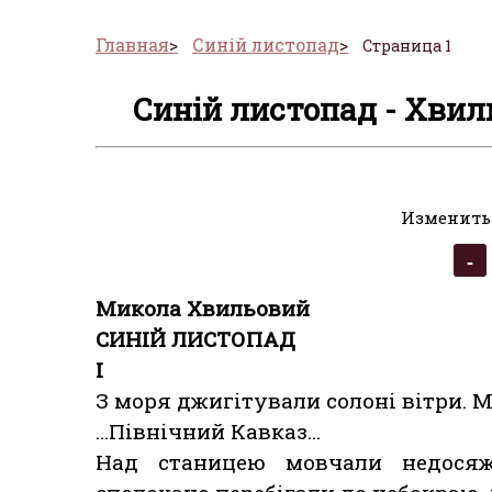
Главная
Синій листопад
Страница 1
Синій листопад - Хвил
Изменить
Микола Хвильовий
СИНІЙ ЛИСТОПАД
І
З моря джигітували солоні вітри. М
…Північний Кавказ…
Над станицею мовчали недосяжн