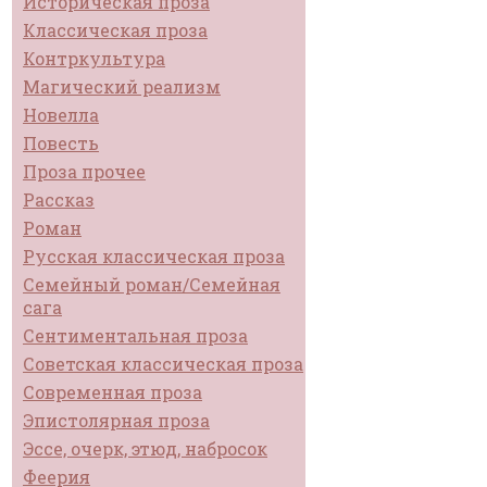
Историческая проза
Классическая проза
Контркультура
Магический реализм
Новелла
Повесть
Проза прочее
Рассказ
Роман
Русская классическая проза
Семейный роман/Семейная
сага
Сентиментальная проза
Советская классическая проза
Современная проза
Эпистолярная проза
Эссе, очерк, этюд, набросок
Феерия