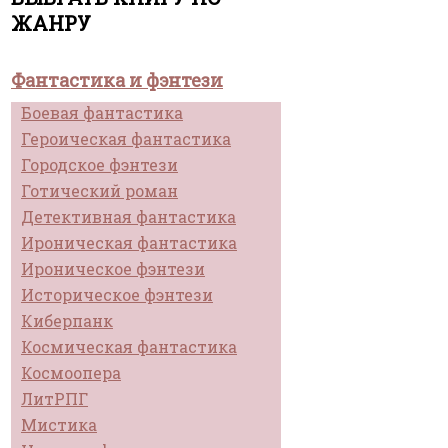
ЖАНРУ
Фантастика и фэнтези
Боевая фантастика
Героическая фантастика
Городское фэнтези
Готический роман
Детективная фантастика
Ироническая фантастика
Ироническое фэнтези
Историческое фэнтези
Киберпанк
Космическая фантастика
Космоопера
ЛитРПГ
Мистика