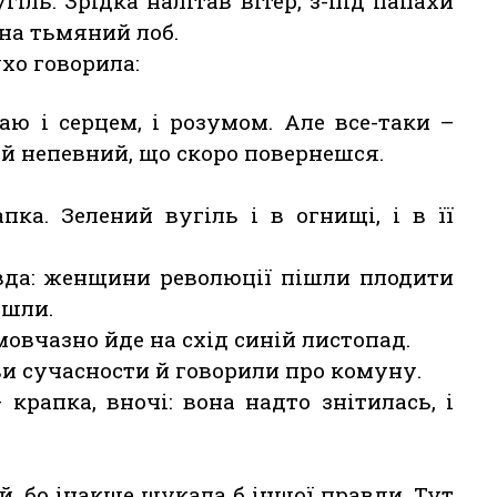
іль. Зрідка налітав вітер, з-під папахи
на тьмяний лоб.
хо говорила:
аю і серцем, і розумом. Але все-таки –
ї й непевний, що скоро повернешся.
пка. Зелений вугіль і в огнищі, і в її
авда: женщини революції пішли плодити
ішли.
мовчазно йде на схід синій листопад.
и сучасности й говорили про комуну.
крапка, вночі: вона надто знітилась, і
ий, бо інакше шукала б іншої правди. Тут