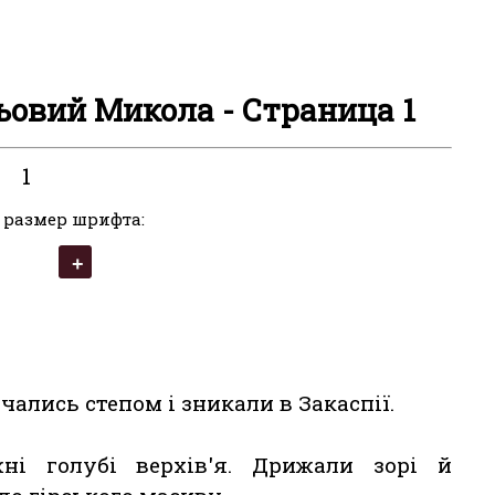
ьовий Микола - Страница 1
1
 размер шрифта:
чались степом і зникали в Закаспії.
і голубі верхів'я. Дрижали зорі й