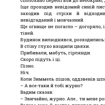
сполохано перебігали до небокраю, 
Іще проходив невідомий синій лист
заходив під стріхи й відходи
невідгаданий і мовчазний.
Ще огнище не погасло – догоряло, 
тіней.
Будинок вилюднявся, розходились:
В стіну глухо входили цвяхи.
Прибивали, мабуть, гірлянди.
Скоро підуть і ці.
Пізно.
Ніч.
Коли Зиммель пішов, оддзвенів шпо
– А все-таки й тобі журно?
Вадим сказав:
– Звичайно, журно. Але… ти мене р