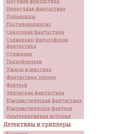
Научная фантастика
Ненаучная фантастика
Попаданцы
Постапокалипсис
Сказочная фантастика
Социально-философская
фантастика
Стимпанк
Технофэнтези
Ужасы и мистика
Фантастика: прочее
Фэнтези
Эпическая фантастика
Юмористическая фантастика
Юмористическое фэнтези
Альтернативная история
Детективы и триллеры
Боевики