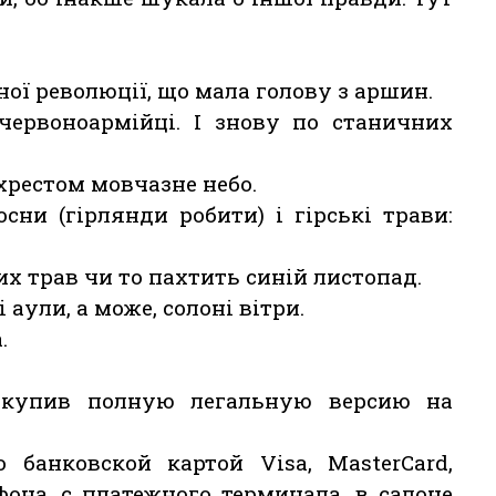
ної революції, що мала голову з аршин.
червоноармійці. І знову по станичних
хрестом мовчазне небо.
сни (гірлянди робити) і гірські трави:
их трав чи то пахтить синій листопад.
і аули, а може, солоні вітри.
.
 купив полную легальную версию на
 банковской картой Visa, MasterCard,
фона, с платежного терминала, в салоне