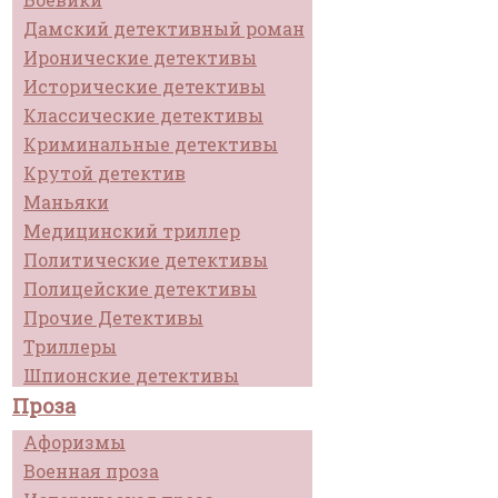
Дамский детективный роман
Иронические детективы
Исторические детективы
Классические детективы
Криминальные детективы
Крутой детектив
Маньяки
Медицинский триллер
Политические детективы
Полицейские детективы
Прочие Детективы
Триллеры
Шпионские детективы
Проза
Афоризмы
Военная проза