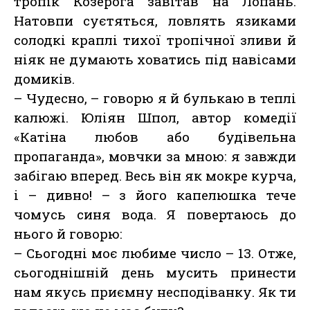
тропік Козерога завітав на Лопань.
Натовпи суєтяться, ловлять язиками
солодкі краплі тихої тропічної зливи й
ніяк не думають ховатись під навісами
домиків.
– Чудесно, – говорю я й булькаю в теплі
калюжі. Юліян Шпол, автор комедії
«Катіна любов або будівельна
пропаганда», мовчки за мною: я завжди
забігаю вперед. Весь він як мокре курча,
і – дивно! – з його капелюшка тече
чомусь синя вода. Я повертаюсь до
нього й говорю:
– Сьогодні моє любиме число – 13. Отже,
сьогоднішній день мусить принести
нам якусь приємну несподіванку. Як ти