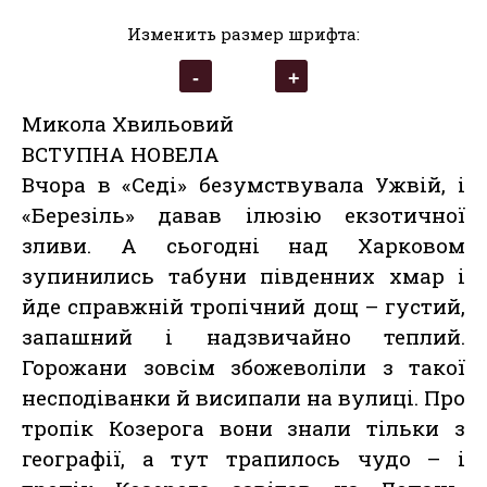
Изменить размер шрифта:
Микола Хвильовий
ВСТУПНА НОВЕЛА
Вчора в «Седі» безумствувала Ужвій, і
«Березіль» давав ілюзію екзотичної
зливи. А сьогодні над Харковом
зупинились табуни південних хмар і
йде справжній тропічний дощ – густий,
запашний і надзвичайно теплий.
Горожани зовсім збожеволіли з такої
несподіванки й висипали на вулиці. Про
тропік Козерога вони знали тільки з
географії, а тут трапилось чудо – і