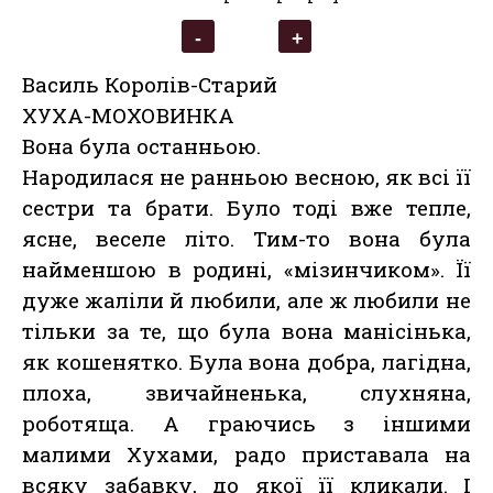
Василь Королів-Старий
ХУХА-МОХОВИНКА
Вона була останньою.
Народилася не ранньою весною, як всі її
сестри та брати. Було тоді вже тепле,
ясне, веселе літо. Тим-то вона була
найменшою в родині, «мізинчиком». Її
дуже жаліли й любили, але ж любили не
тільки за те, що була вона манісінька,
як кошенятко. Була вона добра, лагідна,
плоха, звичайненька, слухняна,
роботяща. А граючись з іншими
малими Хухами, радо приставала на
всяку забавку, до якої її кликали. І