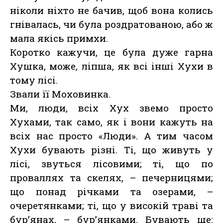
ніколи ніхто не бачив, щоб вона колись
гнівалась, чи була роздратованою, або ж
мала якісь примхи.
Коротко кажучи, це була дуже гарна
Хушка, може, ліпша, як всі інші Хухи в
тому лісі.
Звали її Моховинка.
Ми, люди, всіх Хух звемо просто
Хухами, так само, як і вони кажуть на
всіх нас просто «Люди». А тим часом
Хухи бувають різні. Ті, що живуть у
лісі, звуться лісовими; ті, що по
проваллях та скелях, – печерницями;
що понад річками та озерами, –
очеретянками; ті, що у високій траві та
бур’янах, – бур’янками. Бувають ще: