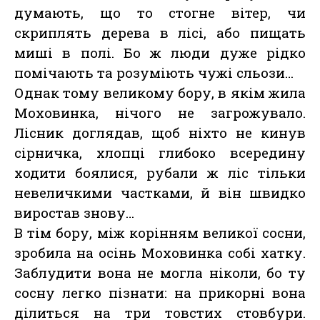
думають, що то стогне вітер, чи
скриплять дерева в лісі, або пищать
миші в полі. Бо ж люди дуже рідко
помічають та розуміють чужі сльози…
Однак тому великому бору, в якім жила
Моховинка, нічого не загрожувало.
Лісник доглядав, щоб ніхто не кинув
сірничка, хлопці глибоко всередину
ходити боялися, рубали ж ліс тільки
невеличкими частками, й він швидко
виростав знову…
В тім бору, між корінням великої сосни,
зробила на осінь Моховинка собі хатку.
Заблудити вона не могла ніколи, бо ту
сосну легко пізнати: на прикорні вона
ділиться на три товстих стовбури.