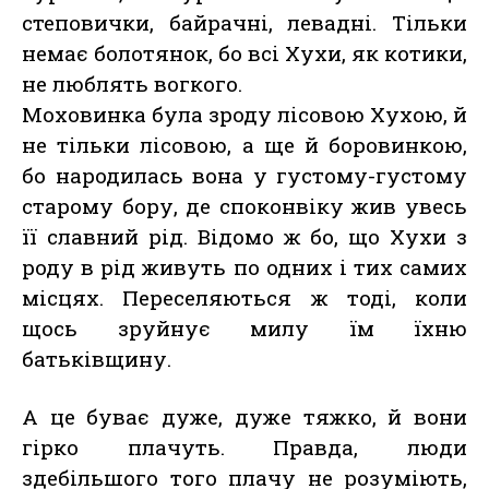
степовички, байрачні, левадні. Тільки
немає болотянок, бо всі Хухи, як котики,
не люблять вогкого.
Моховинка була зроду лісовою Хухою, й
не тільки лісовою, а ще й боровинкою,
бо народилась вона у густому-густому
старому бору, де споконвіку жив увесь
її славний рід. Відомо ж бо, що Хухи з
роду в рід живуть по одних і тих самих
місцях. Переселяються ж тоді, коли
щось зруйнує милу їм їхню
батьківщину.
А це буває дуже, дуже тяжко, й вони
гірко плачуть. Правда, люди
здебільшого того плачу не розуміють,