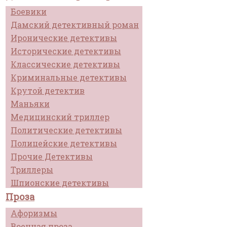
Боевики
Дамский детективный роман
Иронические детективы
Исторические детективы
Классические детективы
Криминальные детективы
Крутой детектив
Маньяки
Медицинский триллер
Политические детективы
Полицейские детективы
Прочие Детективы
Триллеры
Шпионские детективы
Проза
Афоризмы
Военная проза