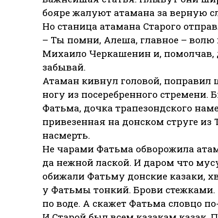
бояре жалуют атамана за верную 
Но станица атамана Старого отправ
– Ты помни, Алеша, главное – волю
Михаило Черкашенин и, помолчав, 
забывай.
Атаман кивнул головой, поправил
ногу из посеребренного стремени. 
Фатьма, дочка трапезондского нам
привезенная на донском струге из 
насмерть.
Не чарами Фатьма обворожила атам
да нежной лаской. И даром что мусу
обижали Фатьму донские казаки, х
у Фатьмы тонкий. Брови стежками. 
по воде. А скажет Фатьма словцо по
И Старой был всем казакам казак. 