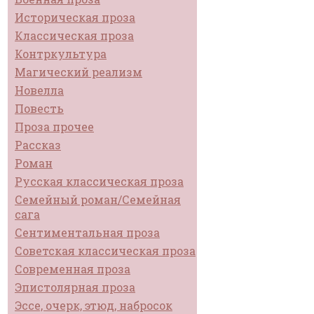
Историческая проза
Классическая проза
Контркультура
Магический реализм
Новелла
Повесть
Проза прочее
Рассказ
Роман
Русская классическая проза
Семейный роман/Семейная
сага
Сентиментальная проза
Советская классическая проза
Современная проза
Эпистолярная проза
Эссе, очерк, этюд, набросок