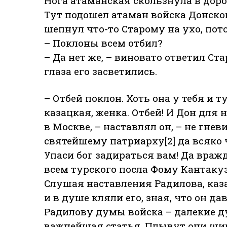
Нога атаманская скользнула в доро
Тут подошел атаман войска Донског
шепнул что-то Старому на ухо, пот
– Поклоны всем отбил?
– Да нет же, – виновато ответил Ста
глаза его засветились.
– Отбей поклон. Хоть она у тебя и т
казацкая, женка. Отбей! И Дон для н
в Москве, – наставлял он, – не гнев
святейшему патриарху[2] да всяко ч
Упаси бог задираться вам! Да враж
всем турского посла Фому Кантаку
Слушая наставления Радилова, каз
и в душе кляли его, зная, что он д
Радилову думы вой­ска – далекие д
важнейшая статья. Плывут они широ