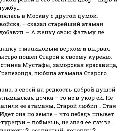
службу…
лялась в Москву с другой думой.
 войска, – сказал старейший атаман
добавил: – А женку свою Фатьму не
 шапку с малиновым верхом и вырвал
Быстро пошел Старой к своему куреню.
естника Мустафы, заморская красавица,
Трапезонда, любила атамана Старого
ана, а своей на редкость доброй душой
льманская дочка – то не в укор ей. Не
валили ее атаманы, Старой любил… Стан
Идет она по земле – что лебедь плывет
-турецки – поймешь, не зная ее языка…
Плечистый, осанистый, дородный.