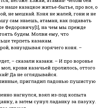
ся, негоже. Езжай, атаман! Челом бей
се наше казацкое житье-бытье, про все, о
ой, не мешкай. Коня не жалей, гони и не
ашу сам знаешь, атаман, как подавать
е Федоровичу[1], на чем мы прежде
тоять будем. Молви ему, что
ьше терпеть казакам.
рой, взнуздывая горячего коня. –
дет, – сказали казаки. – И про воронье
мол, крови казачьей пролилось, оттого
зжай! Да не оглядывайся.
длинные, пригладил ладонью пушистую
тепенно нагнулся, взял из-под копыта
данку, а затем сунул ладанку за пазуху.