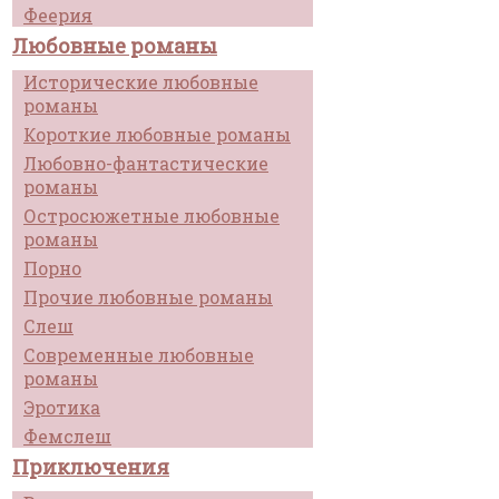
Феерия
Любовные романы
Исторические любовные
романы
Короткие любовные романы
Любовно-фантастические
романы
Остросюжетные любовные
романы
Порно
Прочие любовные романы
Слеш
Современные любовные
романы
Эротика
Фемслеш
Приключения