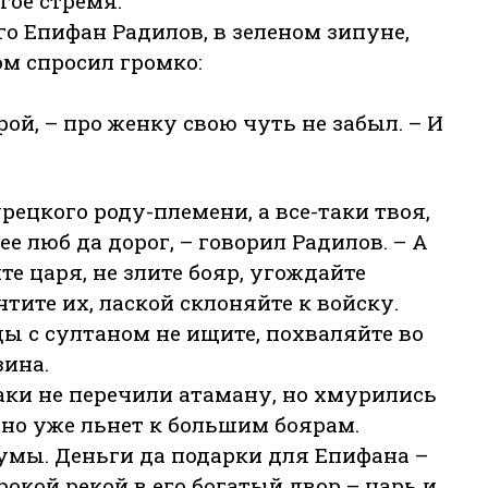
гое стремя.
о Епифан Радилов, в зеленом зипуне,
ом спросил громко:
рой, – про женку свою чуть не забыл. – И
урецкого роду-племени, а все-таки твоя,
ее люб да дорог, – говорил Радилов. – А
ите царя, не злите бояр, угождайте
тите их, лаской склоняйте к войску.
ды с султаном не ищите, похваляйте во
зина.
аки не перечили атаману, но хмурились
авно уже льнет к большим боярам.
умы. Деньги да подарки для Епифана –
кой рекой в его богатый двор – царь и