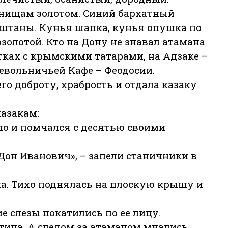
нищам золотом. Синий бархатный
, штаны. Кунья шапка, кунья опушка по
золотой. Кто на Дону не знавал атамана
атках с крымскими татарами, на Адзаке –
невольничьей Кафе – Феодосии.
его доброту, храбрость и отдала казаку
казакам:
дло и помчался с десятью своими
Дон Иванович», – запели станичники в
а. Тихо поднялась на плоскую крышу и
ие слезы покатились по ее лицу.
тица. А следом за атаманом мчались