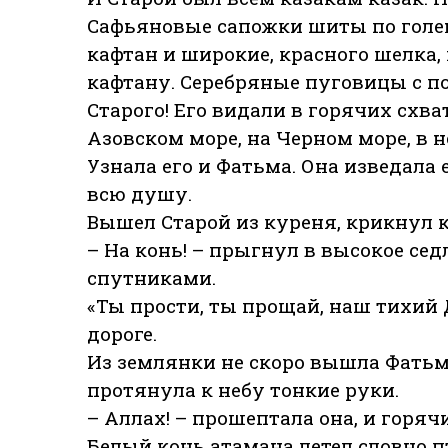
Сафьяновые сапожки шиты по голе
кафтан и широкие, красного шелка
кафтану. Серебряные пуговицы с по
Старого! Его видали в горячих схв
Азовском море, на Черном море, в 
Узнала его и Фатьма. Она изведала 
всю душу.
Вышел Старой из куреня, крикнул 
– На конь! – прыгнул в высокое се
спутниками.
«Ты прости, ты прощай, наш тихий 
дороге.
Из землянки не скоро вышла Фатьм
протянула к небу тонкие руки.
– Аллах! – прошептала она, и горяч
Белый конь атамана летел словно п