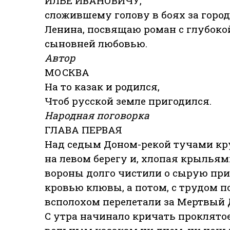
ИЛЬЕ ИВАНОВИЧУ,
сложившему голову в боях за город
Ленина, посвящаю роман с глубоко
сыновней любовью.
Автор
МОСКВА
На то казак и родился,
Чтоб русской земле пригодился.
Народная поговорка
ГЛАВА ПЕРВАЯ
Над седым Доном-рекой тучами кр
на левом берегу и, хлопая крыльям
вороны долго чистили о сырую пр
кровью клювы, а потом, с трудом
всполохом перелетали за Мертвый 
С утра начинало кричать проклятое 