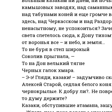
вольным казакам ни днем, ни ночь
камышовых заводях, над саманным
над табунами коней и еще громче 
здесь, над Черкасском и над Раздор
ненасытному, не успокоиться? Заче
света слетелось сюда, к Дону тихом
от воронья все – и небо, и земля…
То не буря в степ широкый
Соколив прыгнала, —
То на Дон велыкий тягне
Черных галок хмара.
– Э-э! Гляди, казаки! – задумчиво 
Алексей Старой, седлая белого кон
чернокрылые. К добру ли?.. Не пов
то думу держите?
Казаки, обступившие атамана, заш