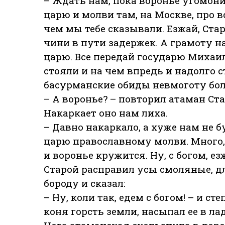
– Ждать нам, пока воронье угомонит
царю и молви там, на Москве, про в
чем мы тебе сказывали. Езжай, Стар
чини в пути задержек. А грамоту н
царю. Все передай государю Михаил
стояли и на чем впредь и надолго с
басурманские обиды невмоготу бол
– А воронье? – повторил атаман Ста
Накаркает оно нам лиха.
– Давно накаркало, а хуже нам не бу
царю православному молви. Много, 
и воронье кружится. Ну, с богом, е
Старой расправил усы смоляные, 
бороду и сказал:
– Ну, коли так, едем с богом! – и с
коня горсть земли, насыпал ее в ла