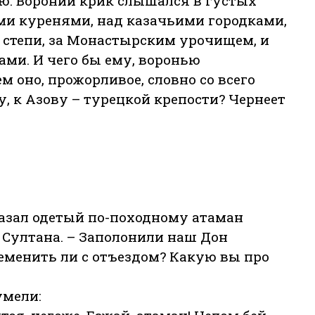
ю. Вороний крик слышался в густых
и куренями, над казачьими городками,
в степи, за Монастырским урочищем, и
ами. И чего бы ему, воронью
м оно, прожорливое, словно со всего
у, к Азову – турецкой крепости? Чернеет
сказал одетый по-походному атаман
я Султана. – Заполонили наш Дон
ременить ли с отъездом? Какую вы про
умели: