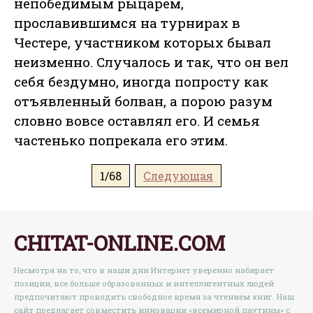
непобедимым рыцарем,
прославившимся на турнирах в
Честере, участником которых бывал
неизменно. Случалось и так, что он вел
себя бездумно, иногда попросту как
отъявленный болван, а порою разум
словно вовсе оставлял его. И семья
частенько попрекала его этим.
1/68
Следующая
CHITAT-ONLINE.COM
Несмотря на то, что в наши дни Интернет уверенно набирает
позиции, все больше образованных и интеллигентных людей
предпочитают проводить свободное время за чтением книг. Наш
сайт предлагает совместить инновации «всемирной паутины» с