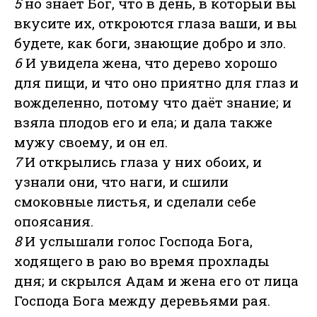
5
но знает Бог, что в день, в который вы
вкусите их, откроются глаза ваши, и вы
будете, как боги, знающие добро и зло.
6
И увидела жена, что дерево хорошо
для пищи, и что оно приятно для глаз и
вожделенно, потому что даёт знание; и
взяла плодов его и ела; и дала также
мужу своему, и он ел.
7
И открылись глаза у них обоих, и
узнали они, что наги, и сшили
смоковные листья, и сделали себе
опоясания.
8
И услышали голос Господа Бога,
ходящего в раю во время прохлады
дня; и скрылся Адам и жена его от лица
Господа Бога между деревьями рая.