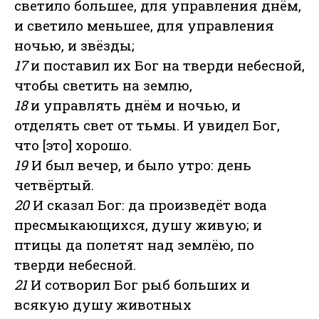
светило большее, для управления днём,
и светило меньшее, для управления
ночью, и звёзды;
17
и поставил их Бог на тверди небесной,
чтобы светить на землю,
18
и управлять днём и ночью, и
отделять свет от тьмы. И увидел Бог,
что [это] хорошо.
19
И был вечер, и было утро: день
четвёртый.
20
И сказал Бог: да произведёт вода
пресмыкающихся, душу живую; и
птицы да полетят над землёю, по
тверди небесной.
21
И сотворил Бог рыб больших и
всякую душу животных