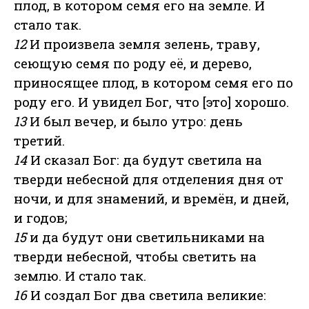
плод, в котором семя его на земле. И
стало так.
12
И произвела земля зелень, траву,
сеющую семя по роду её, и дерево,
приносящее плод, в котором семя его по
роду его. И увидел Бог, что [это] хорошо.
13
И был вечер, и было утро: день
третий.
14
И сказал Бог: да будут светила на
тверди небесной для отделения дня от
ночи, и для знамений, и времён, и дней,
и годов;
15
и да будут они светильниками на
тверди небесной, чтобы светить на
землю. И стало так.
16
И создал Бог два светила великие: