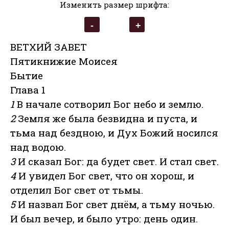
Изменить размер шрифта:
ВЕТХИЙ ЗАВЕТ
Пятикнижие Моисея
Бытие
Глава 1
1
В начале сотворил Бог небо и землю.
2
Земля же была безвидна и пуста, и
тьма над бездною, и Дух Божий носился
над водою.
3
И сказал Бог: да будет свет. И стал свет.
4
И увидел Бог свет, что он хорош, и
отделил Бог свет от тьмы.
5
И назвал Бог свет днём, а тьму ночью.
И был вечер, и было утро: день один.