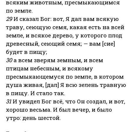
всяким животным, пресмыкающимся
по земле.
29
И сказал Бог: вот, Я дал вам всякую
траву, сеющую семя, какая есть на всей
земле, и всякое дерево, у которого плод
древесный, сеющий семя; — вам [сие]
будет в пищу;
30
а всем зверям земным, и всем
птицам небесным, и всякому
пресмыкающемуся по земле, в котором
душа живая, [дал] Я всю зелень травную
в пищу. И стало так.
31
И увидел Бог всё, что Он создал, и вот,
хорошо весьма. И был вечер, и было
утро: день шестой.