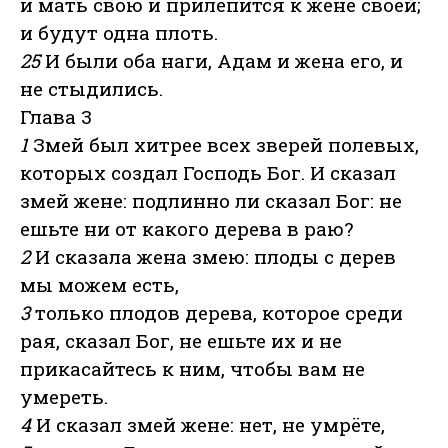
и мать свою и прилепится к жене своей;
и будут одна плоть.
25
И были оба наги, Адам и жена его, и
не стыдились.
Глава 3
1
Змей был хитрее всех зверей полевых,
которых создал Господь Бог. И сказал
змей жене: подлинно ли сказал Бог: не
ешьте ни от какого дерева в раю?
2
И сказала жена змею: плоды с дерев
мы можем есть,
3
только плодов дерева, которое среди
рая, сказал Бог, не ешьте их и не
прикасайтесь к ним, чтобы вам не
умереть.
4
И сказал змей жене: нет, не умрёте,