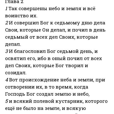
Глава 2
1
Так совершены небо и земля и всё
воинство их.
2
И совершил Бог к седьмому дню дела
Свои, которые Он делал, и почил в день
седьмый от всех дел Своих, которые
делал.
3
И благословил Бог седьмой день, и
освятил его, ибо в оный почил от всех
дел Своих, которые Бог творил и
созидал.
4
Вот происхождение неба и земли, при
сотворении их, в то время, когда
Господь Бог создал землю и небо,
5
и всякий полевой кустарник, которого
ещё не было на земле, и всякую