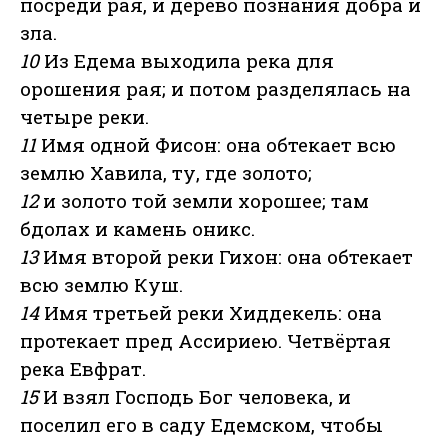
посреди рая, и дерево познания добра и
зла.
10
Из Едема выходила река для
орошения рая; и потом разделялась на
четыре реки.
11
Имя одной Фисон: она обтекает всю
землю Хавила, ту, где золото;
12
и золото той земли хорошее; там
бдолах и камень оникс.
13
Имя второй реки Гихон: она обтекает
всю землю Куш.
14
Имя третьей реки Хиддекель: она
протекает пред Ассириею. Четвёртая
река Евфрат.
15
И взял Господь Бог человека, и
поселил его в саду Едемском, чтобы