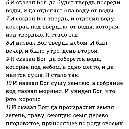
6
И сказал Бог: да будет твердь посреди
воды, и да отделяет она воду от воды.
7
И создал Бог твердь, и отделил воду,
которая под твердью, от воды, которая
над твердью. И стало так.
8
И назвал Бог твердь небом. И был
вечер, и было утро: день второй.
9
И сказал Бог: да соберётся вода,
которая под небом, в одно место, и да
явится суша. И стало так.
10
И назвал Бог сушу землёю, а собрание
вод назвал морями. И увидел Бог, что
[это] хорошо.
11
И сказал Бог: да произрастит земля
зелень, траву, сеющую семя дерево
плодовитое, приносящее по роду своему