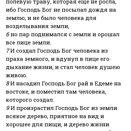
полевую траву, которая ещё не росла,
ибо Господь Бог не посылал дождя на
землю, и не было человека для
возделывания земли,
6
но пар поднимался с земли и орошал
все лице земли.
7
И создал Господь Бог человека из
праха земного, и вдунул в лице его
дыхание жизни, и стал человек душею
живою.
8
И насадил Господь Бог рай в Едеме на
востоке, и поместил там человека,
которого создал.
9
И произрастил Господь Бог из земли
всякое дерево, приятное на вид и
хорошее для пищи, и дерево жизни