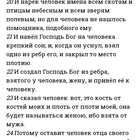
20
И нарёк человек имена всем скотам и
птицам небесным и всем зверям
полевым; но для человека не нашлось
помощника, подобного ему.
21
И навёл Господь Бог на человека
крепкий сон; и, когда он уснул, взял
одно из ребр его, и закрыл то место
плотию.
22
И создал Господь Бог из ребра,
взятого у человека, жену, и привёл её к
человеку.
23
И сказал человек: вот, это кость от
костей моих и плоть от плоти моей; она
будет называться женою, ибо взята от
мужа.
24
Потому оставит человек отца своего