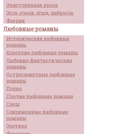
Эпистолярная проза
Эссе, очерк, этюд, набросок
Феерия
Любовные романы
Исторические любовные
романы
Короткие любовные романы
Любовно-фантастические
романы
Остросюжетные любовные
романы
Порно
Прочие любовные романы
Слеш
Современные любовные
романы
Эротика
Фемслеш