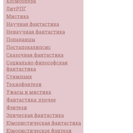
Космоопера
ЛитРПГ
Мистика
Научная фантастика
Ненаучная фантастика
Попаданцы
Постапокалипсис
Сказочная фантастика
Социально-философская
фантастика
Стимпанк
Технофэнтези
Ужасы и мистика
Фантастика: прочее
Фэнтези
Эпическая фантастика
Юмористическая фантастика
Юмористическое фэнтези