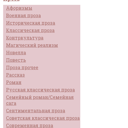
Афоризмы
Военная проза
Историческая проза
Классическая проза
Контркультура
Магический реализм
Новелла
Повесть
Проза прочее
Рассказ
Роман
Русская классическая проза
Семейный роман/Семейная
сага
Сентиментальная проза
Советская классическая проза
Современная проза