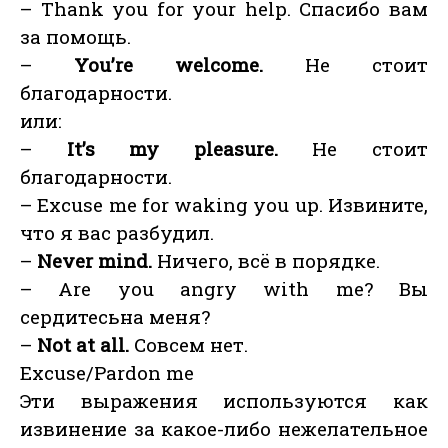
– Thank you for your help. Спасибо вам
за помощь.
–
You’re welcome.
Не стоит
благодарности.
или:
–
It’s my pleasure.
Не стоит
благодарности.
– Excuse me for waking you up. Извините,
что я вас разбудил.
–
Never mind.
Ничего, всё в порядке.
– Are you angry with me? Вы
сердитесьна меня?
–
Not at all.
Совсем нет.
Excuse/Pardon me
Эти выражения используются как
извинение за какое-либо нежелательное