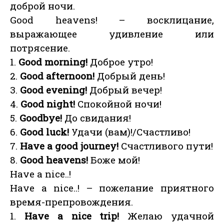
доброй ночи.
Good heavens! – восклицание,
выражающее удивление или
потрясение.
1.
Good morning!
Доброе утро!
2.
Good afternoon!
Добрый день!
3.
Good evening!
Добрый вечер!
4.
Good night!
Спокойной ночи!
5.
Goodbye!
До свидания!
6.
Good luck!
Удачи (вам)!/Счастливо!
7.
Have a good journey!
Счастливого пути!
8.
Good heavens!
Боже мой!
Have a nice..!
Have a nice..! – пожелание приятного
время-препровождения.
1.
Have a nice trip!
Желаю удачной