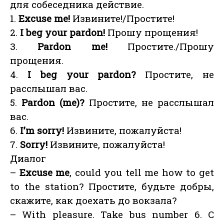
для собеседника действие.
1.
Excuse me!
Извините!/Простите!
2.
I beg your pardon!
Прошу прощения!
3.
Pardon me!
Простите./Прошу
прощения.
4.
I beg your pardon?
Простите, не
расслышал вас.
5.
Pardon (me)?
Простите, не расслышал
вас.
6.
I’m sorry!
Извините, пожалуйста!
7.
Sorry!
Извините, пожалуйста!
Диалог
–
Excuse me
, could you tell me how to get
to the station? Простите, будьте добры,
скажите, как доехать до вокзала?
– With pleasure. Take bus number 6. С