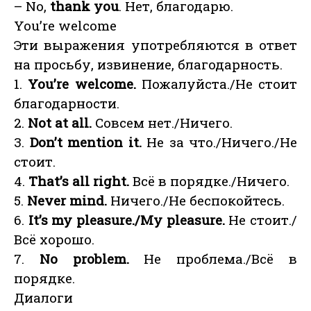
– No,
thank you
. Нет, благодарю.
You’re welcome
Эти выражения употребляются в ответ
на просьбу, извинение, благодарность.
1.
You’re welcome.
Пожалуйста./Не стоит
благодарности.
2.
Not at all.
Совсем нет./Ничего.
3.
Don’t mention it.
Не за что./Ничего./Не
стоит.
4.
That’s all right.
Всё в порядке./Ничего.
5.
Never mind.
Ничего./Не беспокойтесь.
6.
It’s my pleasure./My pleasure.
Не стоит./
Всё хорошо.
7.
No problem.
Не проблема./Всё в
порядке.
Диалоги