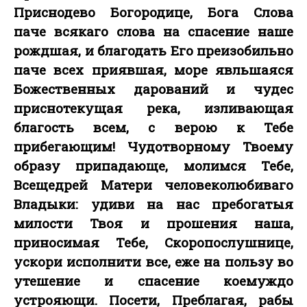
Приснодево Богородице, Бога Слова
паче всякаго слова на спасение наше
рождшая, и благодать Его преизобильно
паче всех приявшая, море явльшаяся
Божественных дарований и чудес
приснотекущая река, изливающая
благость всем, с верою к Тебе
прибегающим! Чудотворному Твоему
образу припадающе, молимся Тебе,
Всещедрей Матери человеколюбиваго
Владыки: удиви на нас пребогатыя
милости Твоя и прошения наша,
приносимая Тебе, Скоропослушнице,
ускори исполнити все, еже на пользу во
утешение и спасение коемуждо
устрояющи. Посети, Преблагая, рабы