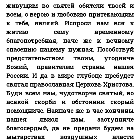
живущим во святей обители твоей и
всем, с верою и любовию притекающим
к тебе, являяй. Испроси нам вся к
житию сему временному
благопотребная, паче же к вечному
спасению нашему нужная. Пособствуй
предстательством твоим, угодниче
Божий, правителем страны нашея
России. И да в мире глубоце пребудет
святая православная Церковь Христова.
Буди всем нам, чудотворче святый, во
всякой скорби и обстоянии скорый
помощниче. Наипаче же в час кончины
нашея явися нам, заступниче
благосердый, да не предани будем на
мытарствах воздушных власти