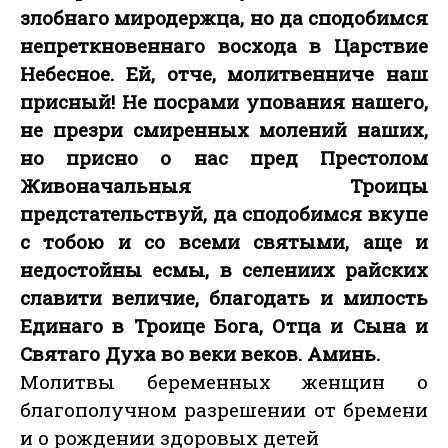
злобнаго миродержца, но да сподобимся
непреткновеннаго восхода в Царствие
Небесное. Ей, отче, молитвенниче наш
присный! Не посрами упования нашего,
не презри смиренных молений наших,
но присно о нас пред Престолом
Живоначальныя Троицы
предстательствуй, да сподобимся вкупе
с тобою и со всеми святыми, аще и
недостойны есмы, в селениих райских
славити величие, благодать и милость
Единаго в Троице Бога, Отца и Сына и
Святаго Духа во веки веков. Аминь.
Молитвы беременных женщин о
благополучном разрешении от бремени
и о рождении здоровых детей