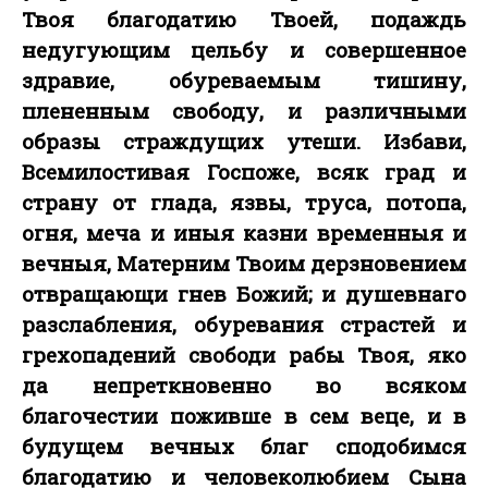
Твоя благодатию Твоей, подаждь
недугующим цельбу и совершенное
здравие, обуреваемым тишину,
плененным свободу, и различными
образы страждущих утеши. Избави,
Всемилостивая Госпоже, всяк град и
страну от глада, язвы, труса, потопа,
огня, меча и иныя казни временныя и
вечныя, Матерним Твоим дерзновением
отвращающи гнев Божий; и душевнаго
разслабления, обуревания страстей и
грехопадений свободи рабы Твоя, яко
да непреткновенно во всяком
благочестии поживше в сем веце, и в
будущем вечных благ сподобимся
благодатию и человеколюбием Сына