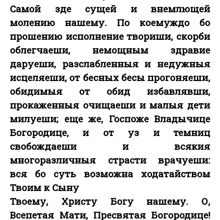
Самой зде сущей и внемлющей
молению нашему. По коемуждо бо
прошению исполнение твориши, скорби
облегчаеши, немощным здравие
даруеши, разслабленныя и недужныя
исцеляеши, от бесных бесы прогоняеши,
обидимыя от обид избавлявши,
прокаженныя очищаеши и малыя дети
милуеши; еще же, Госпоже Владычице
Богородице, и от уз и темниц
свобождаеши и всякия
многоразличныя страсти врачуеши:
вся бо суть возможна ходатайством
Твоим к Сыну
Твоему, Христу Богу нашему. О,
Всепетая Мати, Пресвятая Богородице!