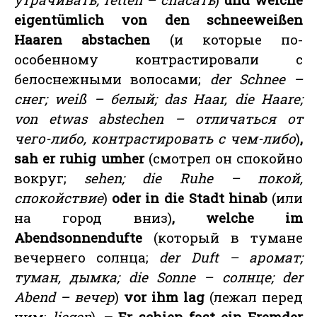
eigentümlich von den schneeweißen
Haaren abstachen
(и которые по-
особенному контрастировали с
белоснежными волосами;
der Schnee –
снег; weiß – белый; das Haar, die Haare;
von etwas abstechen – отличаться от
чего-либо, контрастировать с чем-либо
)
,
sah er ruhig umher
(смотрел он спокойно
вокруг;
sehen; die Ruhe – покой,
спокойствие
)
oder in die Stadt hinab
(или
на город вниз)
, welche im
Abendsonnendufte
(который в тумане
вечернего солнца;
der Duft – аромат;
туман, дымка; die Sonne – солнце; der
Abend – вечер
)
vor ihm lag
(лежал перед
ним;
liegen
)
. – Er schien fast ein Fremder