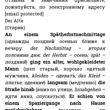
пожалуйста, по электронному адресу
[email protected]
Der Alte
(Старик)
An einem Spätherbstnachmittage
(однажды поздней осенью ближе к
вечеру:
der Nachmittag – вторая
половина дня; der Herbst – осень; spät –
поздний
)
ging ein alter, wohlgekleideter
Mann
(шел старый, хорошо одетый
мужчина;
kleiden – одевать; das Kleid –
платье; одеяние
)
langsam
(медленно)
die
Straße hinab
(вниз по улице;
hinabgehen –
идти вниз, спускаться
)
. Er schien von
einem Spaziergange nach Hause
zurückzukehren
(казалось, он