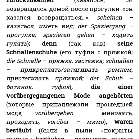
возвращался домой после прогулки: «он
казался возвращаться…»;
scheinen –
казаться, иметь вид; der Spaziergang –
прогулка; spazieren gehen – ходить
гулять
)
; denn
(так как)
seine
Schnallenschuhe
(его туфли с пряжкой;
die Schnalle – пряжка, застежка; schnallen
– прикреплять/затягивать ремнем,
пристегивать пряжкой; der Schuh –
ботинок, туфля
)
, die einer
vorübergegangenen Mode angehörten
(которые принадлежали прошедшей
моде;
vorübergehen – миновать,
проходить; vorüber – мимо
)
, waren
bestäubt
(были в пыли: «покрыты
пылью»;
bestäuben – покрывать пылью;