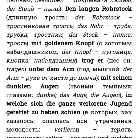
der Staub – пыль
)
. Den langen Rohrstock
(длинную трость;
der Rohrstock –
тростниковая трость; das Rohr – труба,
трубка; тростник; der Stock – палка;
трость
)
mit goldenem Knopf
(с золотым
набалдашником;
der Knopf – пуговица;
кнопка; набалдашник
)
trug er
(нес он;
tragen
)
unter dem Arm
(под мышкой:
der
Arm – рука от кисти до плеча
)
; mit seinen
dunklen Augen
(своими темными
глазами;
dunkel; das Auge, die Augen
)
, in
welche sich die ganze verlorene Jugend
gerettet zu haben schien
(в которых, как
казалось, спаслась вся утраченная
молодость;
verlieren – терять,
утрачивать; retten – спасать
)
und welche