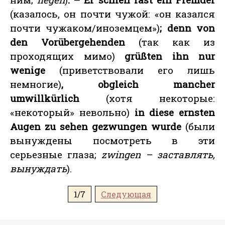
(казалось, он почти чужой: «он казался
почти чужаком/иноземцем»)
; denn von
den Vorübergehenden
(так как из
проходящих мимо)
grüßten ihn nur
wenige
(приветствовали его лишь
немногие)
, obgleich mancher
umwillkürlich
(хотя некоторые:
«некоторый» невольно)
in diese ernsten
Augen zu sehen gezwungen wurde
(были
вынуждены посмотреть в эти
серьезные глаза;
zwingen – заставлять,
вынуждать
).
1/7
Следующая