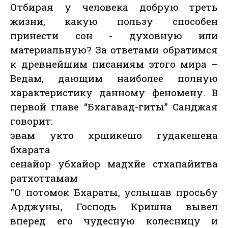
Отбирая у человека добрую треть
жизни, какую пользу способен
принести сон - духовную или
материальную? За ответами обратимся
к древнейшим писаниям этого мира –
Ведам, дающим наиболее полную
характеристику данному феномену. В
первой главе “Бхагавад-гиты” Санджая
говорит:
эвам укто хршикешо гудакешена
бхарата
сенайор убхайор мадхйе стхапайитва
ратхоттамам
"О потомок Бхараты, услышав просьбу
Арджуны, Господь Кришна вывел
вперед его чудесную колесницу и