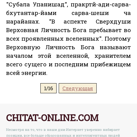
"Субала Упанишад", пракртй-ади-сарва-
бхутантар-йами сарва-шеши ча
нарайанах. "В аспекте Сверхдуши
Верховная Личность Бога пребывает во
всех проявленных вселенных". Поэтому
Верховную Личность Бога называют
началом этой вселенной, хранителем
всего сущего и последним прибежищем
всей энергии.
1/16
Следующая
CHITAT-ONLINE.COM
Несмотря на то, что в наши дни Интернет уверенно набирает
позиции, все больше образованных и интеллигентных людей