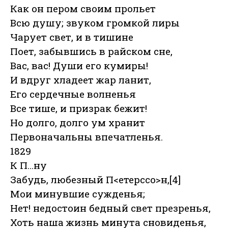
Как он пером своим прольет
Всю душу; звуком громкой лиры
Чарует свет, и в тишине
Поет, забывшись в райском сне,
Вас, вас! Души его кумиры!
И вдруг хладеет жар ланит,
Его сердечные волненья
Все тише, и призрак бежит!
Но долго, долго ум хранит
Первоначальны впечатленья.
1829
К П…ну
Забудь, любезный П<етерссо>н,[4]
Мои минувшие сужденья;
Нет! недостоин бедный свет презренья,
Хоть наша жизнь минута сновиденья,