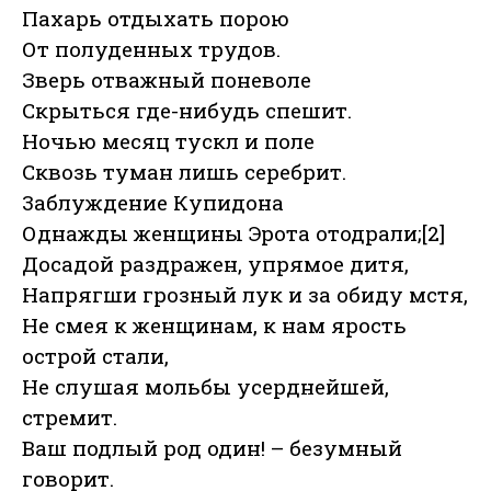
Пахарь отдыхать порою
От полуденных трудов.
Зверь отважный поневоле
Скрыться где-нибудь спешит.
Ночью месяц тускл и поле
Сквозь туман лишь серебрит.
3аблуждение Купидона
Однажды женщины Эрота отодрали;[2]
Досадой раздражен, упрямое дитя,
Напрягши грозный лук и за обиду мстя,
Не смея к женщинам, к нам ярость
острой стали,
Не слушая мольбы усерднейшей,
стремит.
Ваш подлый род один! – безумный
говорит.