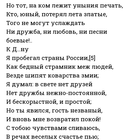
Но тот, на ком лежит уныния печать,
Кто, юный, потерял лета златые,
Того не могут услаждать
Ни дружба, ни любовь, ни песни
боевые!..
К Д…ну
Я пробегал страны России,[5]
Как бедный страмник меж людей,
Везде шипят коварства змии;
Я думал: в свете нет друзей
Нет дружбы нежно-постоянной,
И бескорыстной, и простой;
Но ты явился, гость незваный,
И вновь мне возвратил покой!
С тобою чувствами сливаюсь,
В речах веселых счастье пью;