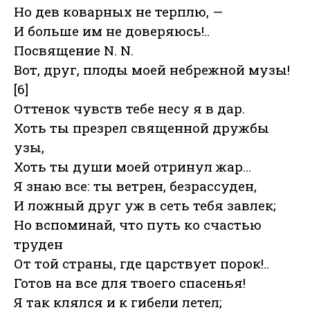
Но дев коварных не терплю, —
И больше им не доверяюсь!..
Посвящение N. N.
Вот, друг, плоды моей небрежной музы!
[6]
Оттенок чувств тебе несу я в дар.
Хоть ты презрел священной дружбы
узы,
Хоть ты души моей отринул жар…
Я знаю все: ты ветрен, безрассуден,
И ложный друг уж в сеть тебя завлек;
Но вспоминай, что путь ко счастью
труден
От той страны, где царствует порок!..
Готов на все для твоего спасенья!
Я так клялся и к гибели летел;