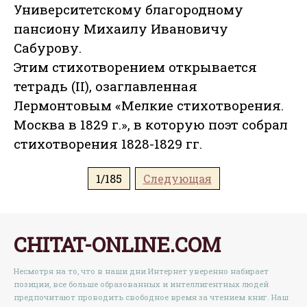
Университетскому благородному
пансиону Михаилу Ивановичу
Сабурову.
Этим стихотворением открывается
тетрадь (II), озаглавленная
Лермонтовым «Мелкие стихотворения.
Москва в 1829 г.», в которую поэт собрал
стихотворения 1828-1829 гг.
1/185
Следующая
CHITAT-ONLINE.COM
Несмотря на то, что в наши дни Интернет уверенно набирает
позиции, все больше образованных и интеллигентных людей
предпочитают проводить свободное время за чтением книг. Наш