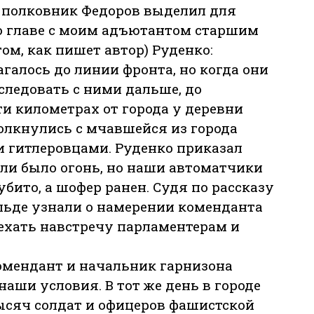
 полковник Федоров выделил для
о главе с моим адъютантом старшим
ом, как пишет автор) Руденко:
галось до линии фронта, но когда они
следовать с ними дальше, до
ти километрах от города у деревни
олкнулись с мчавшейся из города
 гитлеровцами. Руденко приказал
и было огонь, но наши автоматчики
бито, а шофер ранен. Судя по рассказу
льде узнали о намерении коменданта
ыехать навстречу парламентерам и
омендант и начальник гарнизона
наши условия. В тот же день в городе
тысяч солдат и офицеров фашистской