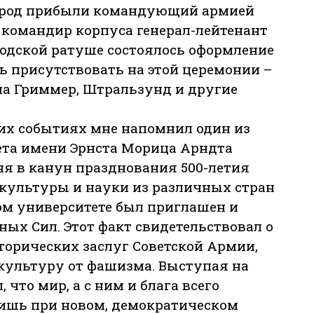
 город прибыли командующий армией
командир корпуса генерал-лейтенант
родской ратуше состоялось оформление
ь присутствовать на этой церемонии –
на Гриммер, Штральзунд и другие
тих событиях мне напомнил один из
ета имени Эрнста Морица Арндта
ня в канун празднования 500-летия
 культуры и науки из различных стран
ом университете был приглашен и
ых Сил. Этот факт свидетельствовал о
орических заслуг Советской Армии,
ультуру от фашизма. Выступая на
 что мир, а с ним и блага всего
лишь при новом, демократическом