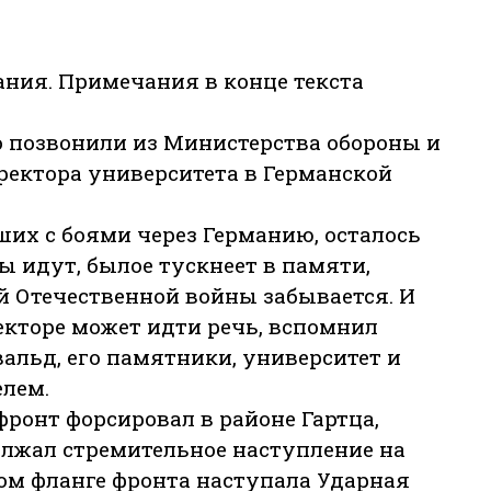
ания. Примечания в конце текста
о позвонили из Министерства обороны и
 ректора университета в Германской
ших с боями через Германию, осталось
ы идут, былое тускнеет в памяти,
й Отечественной войны забывается. И
ректоре может идти речь, вспомнил
альд, его памятники, университет и
елем.
 фронт форсировал в районе Гартца,
олжал стремительное наступление на
ом фланге фронта наступала Ударная