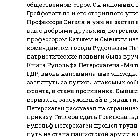
общественном строе. Он напомнил 
Грейфсвальда и его старинного уни
Профессора Энгеля я уже не застал 
как с добрыми друзьями, встретил
профессором Катшем и бывшим на
комендантом города Рудольфам Пет
патриотические подвиги была вруч
Книга Рудольфа Петерсхагена «Мяте
ГДР, вновь напомнила мне эпизод
заглянуть за кулисы знакомых соб
фронта, в стане противника. Бывш
вермахта, заслуживший в рядах ги
Петерсхаген рассказал на страницах
приказу Гитлера сдать Грейфсвальд
Рудольф Петерсхаген прошел трудн
путь из стана фашистской армии в 