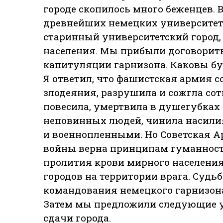
городе скопилось много беженцев. 
древнейших немецких университет
старинный университетский город,
населения. Мы прибыли договориться
капитуляции гарнизона. Каковы б
Я ответил, что фашистская армия 
злодеяния, разрушила и сожгла сотн
повесила, умертвила в душегубках 
неповинных людей, чинила насили
и военнопленными. Но Советская А
войны верна принципам гуманности
пролития крови мирного населения
городов на территории врага. Судьба
командования немецкого гарнизона
Затем мы предложили следующие у
сдачи города.