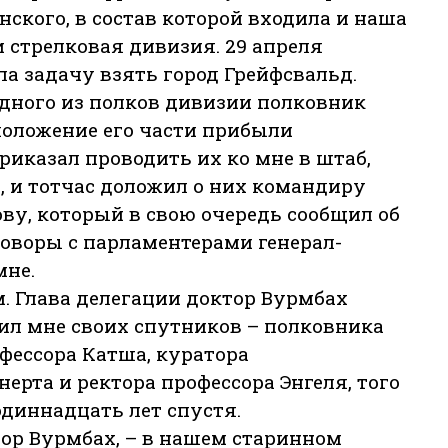
ского, в состав которой входила и наша
и стрелковая дивизия. 29 апреля
а задачу взять город Грейфсвальд.
одного из полков дивизии полковник
положение его части прибыли
риказал проводить их ко мне в штаб,
, и тотчас доложил о них командиру
ву, который в свою очередь сообщил об
оворы с парламентерами генерал-
мне.
. Глава делегации доктор Вурмбах
ил мне своих спутников – полковника
фессора Катша, куратора
ерта и ректора профессора Энгеля, того
одиннадцать лет спустя.
ктор Вурмбах, – в нашем старинном