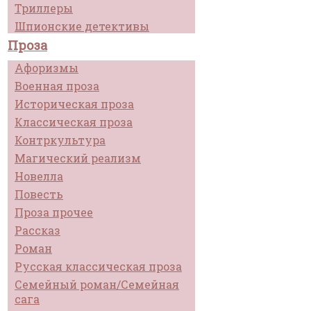
Триллеры
Шпионские детективы
Проза
Афоризмы
Военная проза
Историческая проза
Классическая проза
Контркультура
Магический реализм
Новелла
Повесть
Проза прочее
Рассказ
Роман
Русская классическая проза
Семейный роман/Семейная
сага