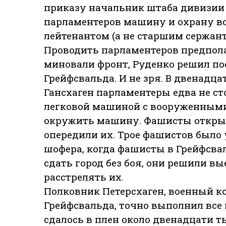
приказу начальник штаба дивизии
парламентеров машину и охрану в
лейтенантом (а не старшим сержант
Проводить парламентеров предпола
миновали фронт, Руденко решил по
Грейфсвальда. И не зря. В двенадца
Гансхаген парламентеры едва не ст
легковой машиной с вооруженными
окружить машину. Фашисты открыл
опередили их. Трое фашистов было у
шофера, когда фашисты в Грейфсва
сдать город без боя, они решили в
расстрелять их.
Полковник Петерсхаген, военный к
Грейфсвальда, точно выполнил все 
сдалось в плен около двенадцати 