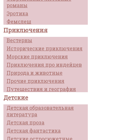
романы
Эротика
Фемслеш
Приключения
Вестерны
Исторические приключения
Морские приключения
Приключения про индейцев
Природа и животные
Прочие приключения
Путешествия и география
Детские
Детская образовательная
литература
Детская проза
Детская фантастика
Детские остросюжетные