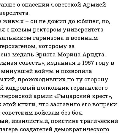
также о опасении Советской Армией
верситета.
в живых – он не дожил до юбилея, но,
ся с новым ректором университета
чальником гарнизона и военным
ерсхагеном, которому за
ена медаль Эрнста Морица Арндта.
жная совесть», изданная в 1957 году в
ы минувшей войны и позволила
ытий, происходивших по ту сторону
ий кадровый полковник германского
тлеровской армии «Рыцарский крест»,
 этой книги, что заставило его вопреки
 советским войскам без боя.
ый, извилистый, поистине трагический
лагерь создателей демократического