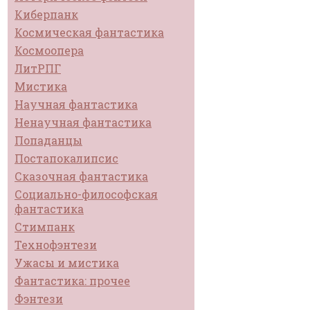
Киберпанк
Космическая фантастика
Космоопера
ЛитРПГ
Мистика
Научная фантастика
Ненаучная фантастика
Попаданцы
Постапокалипсис
Сказочная фантастика
Социально-философская
фантастика
Стимпанк
Технофэнтези
Ужасы и мистика
Фантастика: прочее
Фэнтези