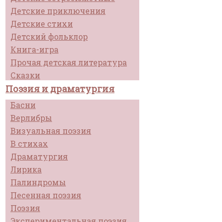
Детские приключения
Детские стихи
Детский фольклор
Книга-игра
Прочая детская литература
Сказки
Поэзия и драматургия
Басни
Верлибры
Визуальная поэзия
В стихах
Драматургия
Лирика
Палиндромы
Песенная поэзия
Поэзия
Экспериментальная поэзия