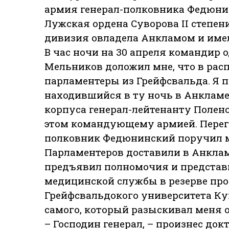
армия генерал-полковника Федюнин
Лужская ордена Суворова II степен
дивизия овладела Анкламом и имел
В час ночи на 30 апреля командир 
Мельников доложил мне, что в рас
парламентеры из Грейфсвальда. Я п
находившийся в ту ночь в Анкламе
корпуса генерал-лейтенанту Полено
этом командующему армией. Перег
полковник Федюнинский поручил 
Парламентеров доставили в Анклам
предъявил полномочия и представ
медицинской службы в резерве про
Грейфсвальдокого университета Кун
самого, который разыскивал меня 
– Господин генерал, – произнес до