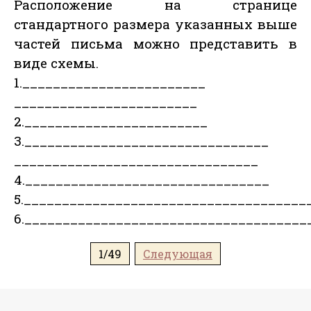
Расположение на странице
стандартного размера указанных выше
частей письма можно представить в
виде схемы.
1.________________________
________________________
2.________________________
3.________________________________
________________________________
4.________________________________
5._____________________________________
6._____________________________________
1/49
Следующая