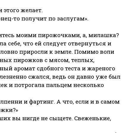
 этого желает.
онец-то получит по заслугам».
знитесь моими пирожочками, а, милашка?
а себе, что ей следует отвернуться и
 словно приросли к земле. Помимо воли
тных пирожков с мясом, теплых,
ый аромат сдобного теста и жареного
олезненно сжался, ведь он давно уже был
лек и потрогала пальцем несколько
лпенни и фартинг. А что, если и в самом
ожки?»
чших вы нигде не сыщете. Свеженькие,