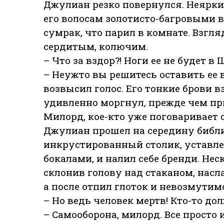
Джулиан резко повернулся. Неяркий
его волосам золотисто-багровыми в
сумрак, что парил в комнате. Взгл
сердитым, колючим.
– Что за вздор?! Ноги ее не будет в
– Неужто вы решитесь оставить ее 
возвысил голос. Его тонкие брови в
удивленно моргнул, прежде чем при
Милорд, кое-кто уже поговаривает
Джулиан прошел на середину библи
инкрустированный столик, уставл
бокалами, и налил себе бренди. Нес
склонив голову над стаканом, нас
а после отпил глоток и невозмутим
– Но ведь человек мертв! Кто-то дол
– Самооборона, милорд. Все просто 