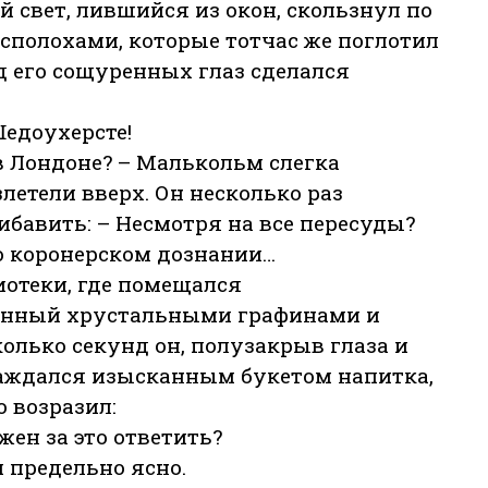
 свет, лившийся из окон, скользнул по
сполохами, которые тотчас же поглотил
яд его сощуренных глаз сделался
 Шедоухерсте!
в Лондоне? – Малькольм слегка
злетели вверх. Он несколько раз
бавить: – Несмотря на все пересуды?
 о коронерском дознании…
отеки, где помещался
енный хрустальными графинами и
колько секунд он, полузакрыв глаза и
лаждался изысканным букетом напитка,
о возразил:
жен за это ответить?
и предельно ясно.