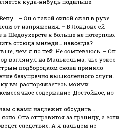
вляется куда-нибудь подальше.
 Вену… – Он с такой силой сжал в руке
лели от напряжения. – В Лондоне ей
е в Шедоухерсте я больше не потерплю.
лить отсюда миледи… навсегда?
ьше, чем я по ней. Не сомневаюсь. – Он
ор взглянул на Малькольма, чье узкое
стрым подбородком снова приняло
ение безупречно вышколенного слуги.
ьку вы распоряжаетесь моими
жемесячное содержание. Достойное, но
 нам с вами надлежит обсудить…
к ясно. Она отправится за границу, а если
оведет следствие. А я пальцем не