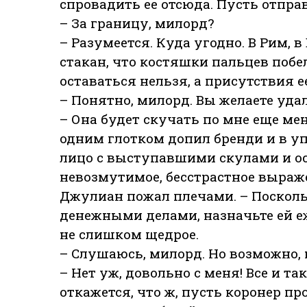
спровадить ее отсюда. Пусть отпра
– За границу, милорд?
– Разумеется. Куда угодно. В Рим, в
стакан, что костяшки пальцев побе
оставаться нельзя, а присутствия е
– Понятно, милорд. Вы желаете уда
– Она будет скучать по мне еще мен
одним глотком допил бренди и в уп
лицо с выступавшими скулами и о
невозмутимое, бесстрастное выраж
Джулиан пожал плечами. – Поскол
денежными делами, назначьте ей е
не слишком щедрое.
– Слушаюсь, милорд. Но возможно,
– Нет уж, довольно с меня! Все и та
откажется, что ж, пусть коронер пр