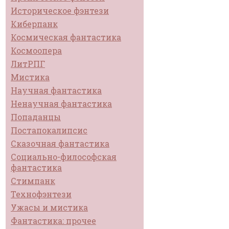
Историческое фэнтези
Киберпанк
Космическая фантастика
Космоопера
ЛитРПГ
Мистика
Научная фантастика
Ненаучная фантастика
Попаданцы
Постапокалипсис
Сказочная фантастика
Социально-философская
фантастика
Стимпанк
Технофэнтези
Ужасы и мистика
Фантастика: прочее