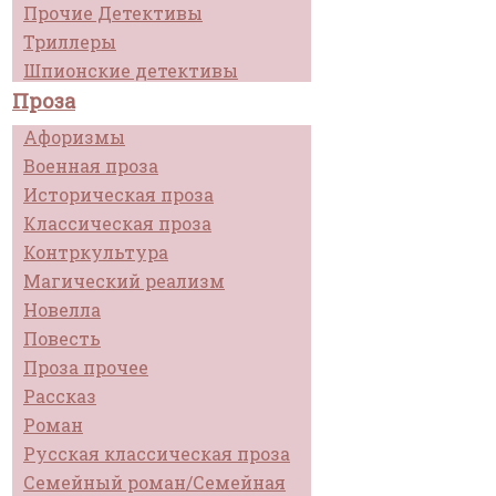
Прочие Детективы
Триллеры
Шпионские детективы
Проза
Афоризмы
Военная проза
Историческая проза
Классическая проза
Контркультура
Магический реализм
Новелла
Повесть
Проза прочее
Рассказ
Роман
Русская классическая проза
Семейный роман/Семейная