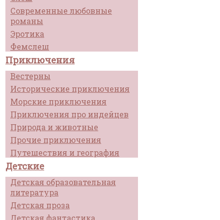
Современные любовные
романы
Эротика
Фемслеш
Приключения
Вестерны
Исторические приключения
Морские приключения
Приключения про индейцев
Природа и животные
Прочие приключения
Путешествия и география
Детские
Детская образовательная
литература
Детская проза
Детская фантастика