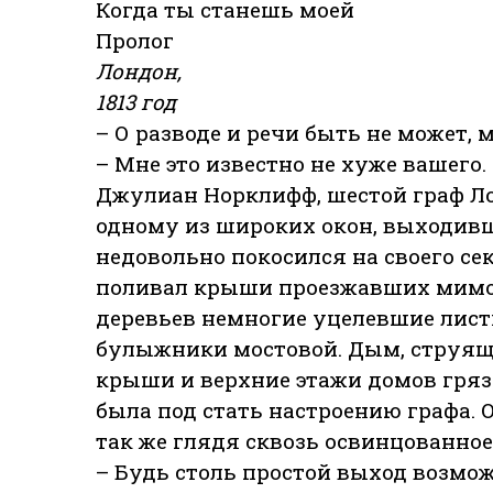
Когда ты станешь моей
Пролог
Лондон,
1813 год
– О разводе и речи быть не может, 
– Мне это известно не хуже вашего.
Джулиан Норклифф, шестой граф Ло
одному из широких окон, выходив
недовольно покосился на своего с
поливал крыши проезжавших мимо 
деревьев немногие уцелевшие лист
булыжники мостовой. Дым, струящи
крыши и верхние этажи домов гряз
была под стать настроению графа. 
так же глядя сквозь освинцованное 
– Будь столь простой выход возмож