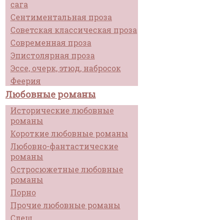
сага
Сентиментальная проза
Советская классическая проза
Современная проза
Эпистолярная проза
Эссе, очерк, этюд, набросок
Феерия
Любовные романы
Исторические любовные
романы
Короткие любовные романы
Любовно-фантастические
романы
Остросюжетные любовные
романы
Порно
Прочие любовные романы
Слеш