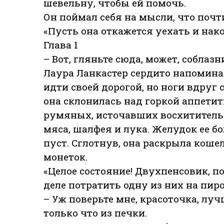
шевельну, чтобы ей помочь.
Он поймал себя на мысли, что почти
«Пусть она откажется уехать и нак
Глава 1
– Вот, гляньте сюда, может, собла
Лаура Ланкастер сердито напоминал
идти своей дорогой, но ноги вдруг
она склонилась над горкой аппети
румяных, источавших восхитительн
мяса, шалфея и лука. Желудок ее б
пуст. Сглотнув, она раскрыла коше
монеток.
«Целое состояние! Двухпенсовик, по
деле потратить одну из них на пир
– Уж поверьте мне, красоточка, лу
только что из печки.