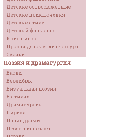
Детские остросюжетные
Детские приключения
Детские стихи
Детский фольклор
Книга-игра
Прочая детская литература
Сказки
Поэзия и драматургия
Басни
Верлибры
Визуальная поэзия
В стихах
Драматургия
Лирика
Палиндромы
Песенная поэзия
Поэзия