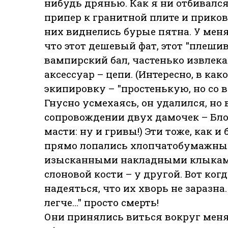
нибудь дрянью. Как я ни отбивался,
припер к гранитной плите и прикова
них виднелись бурые пятна. У меня
что этот дешевый фат, этот "плеши
вампирский бал, частенько извлекал
аксессуар – цепи. (Интересно, в к
экипировку – "простенькую, но со в
Гнусно усмехаясь, он удалился, но в
сопровождении двух дамочек – Бло
масти: ну и гривы!) Эти тоже, как и
прямо лопались хлопчатобумажные
изысканными накладными клыками,
слоновой кости – у другой. Вот когд
надеяться, что их хворь не заразна.
легче…" просто смерть!
Они принялись виться вокруг меня 