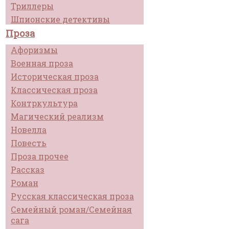
Триллеры
Шпионские детективы
Проза
Афоризмы
Военная проза
Историческая проза
Классическая проза
Контркультура
Магический реализм
Новелла
Повесть
Проза прочее
Рассказ
Роман
Русская классическая проза
Семейный роман/Семейная
сага