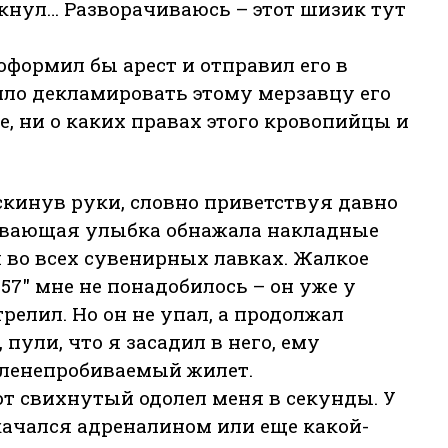
икнул… Разворачиваюсь – этот шизик тут
формил бы арест и отправил его в
ило декламировать этому мерзавцу его
е, ни о каких правах этого кровопийцы и
скинув руки, словно приветствуя давно
ивающая улыбка обнажала накладные
 во всех сувенирных лавках. Жалкое
57" мне не понадобилось – он уже у
релил. Но он не упал, а продолжал
 пули, что я засадил в него, ему
уленепробиваемый жилет.
т свихнутый одолел меня в секунды. У
качался адреналином или еще какой-