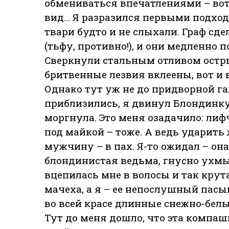
обмениваться впечатлениями – вот
вид… Я разразился первыми подхо
твари будто и не слыхали. Граф с
(тьфу, противно!), и они медленно
Сверкнули стальным отливом остр
бритвенные лезвия вклеены, вот и в
Однако тут уж не до придворной га
приблизились, я двинул Блондинку 
моргнула. Это меня озадачило: лифч
под майкой – тоже. А ведь ударить
мужчину – в пах. Я-то ожидал – он
блондинистая ведьма, гнусно ухмы
вцепилась мне в волосы и так крут
мачеха, а я – ее непослушный пасы
во всей красе длинные снежно-бел
Тут до меня дошло, что эта компаш