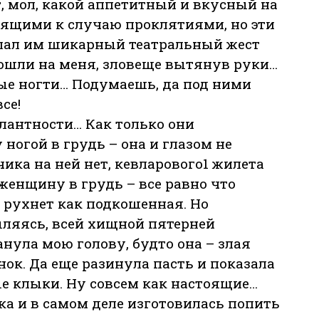
, мол, какой аппетитный и вкусный на
дящими к случаю проклятиями, но эти
делал им шикарный театральный жест
 пошли на меня, зловеще вытянув руки…
ые ногти… Подумаешь, да под ними
се!
лантности… Как только они
ногой в грудь – она и глазом не
ика на ней нет, кевларового1 жилета
 женщину в грудь – все равно что
а рухнет как подкошенная. Но
ляясь, всей хищной пятерней
анула мою голову, будто она – злая
нок. Да еще разинула пасть и показала
ые клыки. Ну совсем как настоящие…
ка и в самом деле изготовилась попить