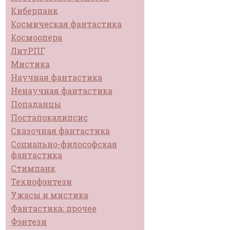
Киберпанк
Космическая фантастика
Космоопера
ЛитРПГ
Мистика
Научная фантастика
Ненаучная фантастика
Попаданцы
Постапокалипсис
Сказочная фантастика
Социально-философская
фантастика
Стимпанк
Технофэнтези
Ужасы и мистика
Фантастика: прочее
Фэнтези