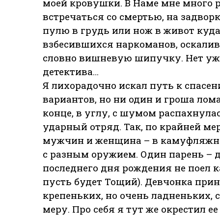
моей кровушки. В Наме мне много 
встречаться со смертью, на задворк
пулю в грудь или нож в живот куд
взбесившихся наркоманов, оскалив
словно вишневую шипучку. Нет уж, 
детектива…
Я лихорадочно искал путь к спасен
вариантов, но ни один и гроша лома
конце, в углу, с шумом распахнула
ударный отряд. Так, по крайней мере
мужчин и женщина – в камуфляжн
с разным оружием. Один парень – д
последнего дня рождения не поел ка
пусть будет Тощий). Девчонка прин
крепеньких, но очень ладненьких, 
меру. Про себя я тут же окрестил е