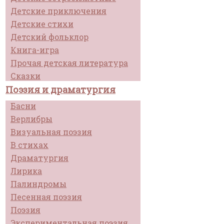
Детские приключения
Детские стихи
Детский фольклор
Книга-игра
Прочая детская литература
Сказки
Поэзия и драматургия
Басни
Верлибры
Визуальная поэзия
В стихах
Драматургия
Лирика
Палиндромы
Песенная поэзия
Поэзия
Экспериментальная поэзия