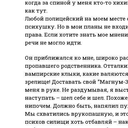
когда за спиной у меня кто-то хих
как тут.
Любой полицейский на моем месте о
психушку. Но в мои планы не вход
права. Если хотите знать мое мнени
речи не могло идти.
Он приближался ко мне, широко ра
пропавшего родственника. Отталк
вампирские клыки, какие валяются
зрелище! Доставать свой "Магнум-3
меня в руке. Не раздумывая, я выст
наступать – шел себе и шел. Похоже,
нипочем. Должно быть, напялил п
Мы схватились врукопашную, и это
психов силищи хоть отбавляй – на