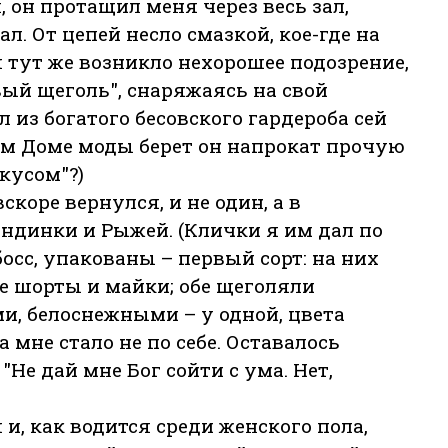
 он протащил меня через весь зал,
л. От цепей несло смазкой, кое-где на
 тут же возникло нехорошее подозрение,
вый щеголь", снаряжаясь на свой
 из богатого бесовского гардероба сей
аком Доме моды берет он напрокат прочую
кусом"?)
скоре вернулся, и не один, а в
ндинки и Рыжей. (Клички я им дал по
 босс, упакованы – первый сорт: на них
 шорты и майки; обе щеголяли
 белоснежными – у одной, цвета
а мне стало не по себе. Оставалось
 "Не дай мне Бог сойти с ума. Нет,
и, как водится среди женского пола,