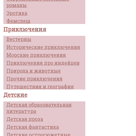
романы
Эротика
Фемслеш
Приключения
Вестерны
Исторические приключения
Морские приключения
Приключения про индейцев
Природа и животные
Прочие приключения
Путешествия и география
Детские
Детская образовательная
литература
Детская проза
Детская фантастика
Детские остросюжетные