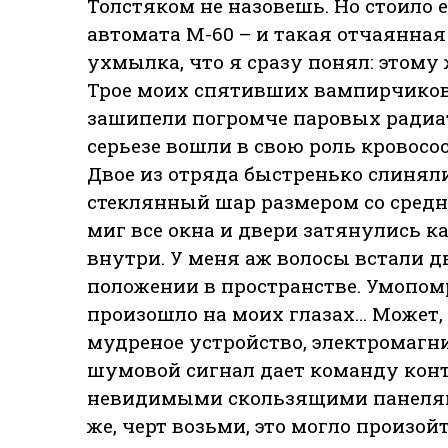
Толстяком не назовешь. Но стоило
автомата М-60 – и такая отчаянная
ухмылка, что я сразу понял: этому 
Трое моих спятивших вампирчиков
зашипели погромче паровых радиато
серьезе вошли в свою роль кровосос
Двое из отряда быстренько слиняли
стеклянный шар размером со средню
миг все окна и двери затянулись к
внутри. У меня аж волосы встали д
положении в пространстве. Умопомр
произошло на моих глазах… Может, 
мудреное устройство, электромагни
шумовой сигнал дает команду кон
невидимыми скользящими панелями
же, черт возьми, это могло произой