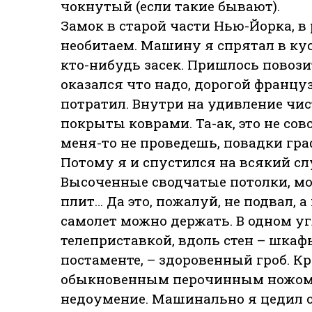
чокнутый (если такие бывают).
Замок в старой части Нью-Йорка, в 
необитаем. Машину я спрятал в кус
кто-нибудь засек. Пришлось повози
оказался что надо, дорогой францу
потратил. Внутри на удивление чис
покрыты коврами. Та-ак, это не со
меня-то не проведешь, повадки гр
Потому я и спустился на всякий сл
Высоченные сводчатые потолки, м
плит… Да это, пожалуй, не подвал, а
самолет можно держать. В одном у
телеприставкой, вдоль стен – шкаф
постаменте, – здоровенный гроб. Кр
обыкновенным перочинным ножом. Г
недоумение. Машинально я цедил ск