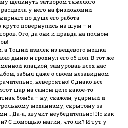
 ему щелкнуть затвором тяжелого
 расцвела у него на физиономии
жирняге по душе его работа.
 круто повернулись на шум – и
ров. Ого, да они и правда на полном
ов!
, а Тощий извлек из вещевого мешка
ю дыню и грохнул его об пол. В тот же
аменной кладкой, замуровав всех нас
ыбом, забыл даже о своем незавидном
ачительно, невероятно! Однако все
этот шар на самом деле какое-то
тная бомба – ну, скажем, ударный и
трольному механизму, скрытому за
… Да-а, звучит неубедительно! Но как
ти? С помощью магии, что ли? И тут у