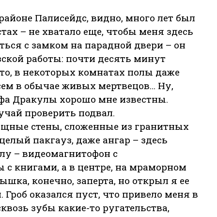
районе Палисейдс, видно, много лет был
тах – не хватало еще, чтобы меня здесь
ться с замком на парадной двери – он
зской работы: почти десять минут
то, в некоторых комнатах полы даже
всем в обычае живых мертвецов… Ну,
афа Дракулы хорошо мне известны.
учай проверить подвал.
ощные стены, сложенные из гранитных
 целый пакгауз, даже ангар – здесь
глу – видеомагнитофон с
ы с книгами, а в центре, на мраморном
ышка, конечно, заперта, но открыл я ее
роб оказался пуст, что привело меня в
возь зубы какие-то ругательства,