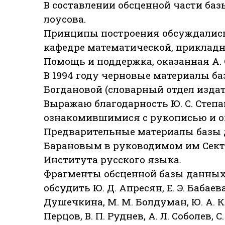
В составлении обсценной части баз
лоусова.
Принципы построения обсуждались 
кафедре математической, прикладн
Помощь и поддержка, оказанная А. 
В 1994 году черновые материалы б
Богдановой (словарный отдел издат
Выражаю благодарность Ю. С. Степа
ознакомившимися с рукописью и о
Предварительные материалы базы да
Барановым в руководимом им Сект
Института русского языка.
Фрагменты обсценной базы данных
обсудить Ю. Д. Апресян, Е. Э. Бабаева
Душечкина, М. М. Болдуман, Ю. А. Кле
Перцов, В. П. Руднев, А. Л. Соболев, С