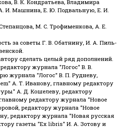
бкова, В. К. Кондратьева, Владимира
А. И. Машнина, Е. Ю. Подвальную, Е. И.
. Степанцова, М. С. Трофименкова, А. Е.
ь за советы Г. В. Обатнину, И. А. Пиль-
твенской.
автору сделать целый ряд дополнений.
едактору журнала "Логос" В. В.
ю журнала "Логос" В. П. Рудневу,
em" А. Т. Иванову, главному редактору
уры" А. Д. Кошелеву, редактору
 главному редактору журнала "Новое
хоровой, редактору журнала "Новое
рину, редактору журнала "Новая русская
ору газеты "Ex libris" И. А. Зотову и