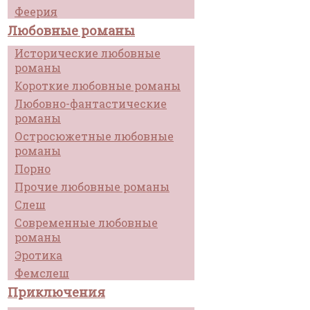
Феерия
Любовные романы
Исторические любовные
романы
Короткие любовные романы
Любовно-фантастические
романы
Остросюжетные любовные
романы
Порно
Прочие любовные романы
Слеш
Современные любовные
романы
Эротика
Фемслеш
Приключения