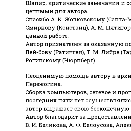
Шапир, критические замечания и 
ценными для автора.
Спасибо А. К. Жолковскому (Санта-Мо
Смирнову (Констанц), А. М. Пятиго
данной работе.
Автор признателен за оказанную по
Лей-бову (Ратинген), Т. М. Лийре (Та
Рогинскому (Нюрнберг).
Неоценимую помощь автору в архивн
Пережогина.
Сборка компьютеров, сетевое и пр
последних пяти лет осуществляли
автор выражает свою бесконечную 
Автор благодарит за предоставлен
B. И. Беликова, А. Ф. Белоусова, Алек