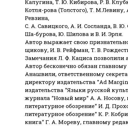
Калугина, Т. Ю. Кибирова, Р. В. Клу
Котля-рова (Толстого), Т. М.Левину, 
Ревзина,
C. А. Савицкого, А. И. Сосланда, В. Ю
Ша-бурова, Ю. Шилова и В. И. Эрля.
Автор выражает свою признательност
щикову, И. В. Рейфман, Т. В. Рождес
Замечания Л. Ф. Кациса позволили 
Автор бесконечно обязан главному р
Анашвили, ответственному секретар
директору издательства "Ad Margin
издательства "Языки русской культ
журнала "Новый мир" А. А. Носову,
литературное обозрение" И. Д. Про
литературное обозрение" К. Р. Коб
книга" Г. А. Мореву, главному редакт