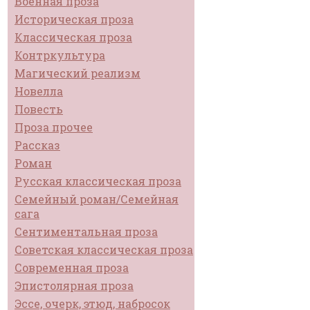
Военная проза
Историческая проза
Классическая проза
Контркультура
Магический реализм
Новелла
Повесть
Проза прочее
Рассказ
Роман
Русская классическая проза
Семейный роман/Семейная
сага
Сентиментальная проза
Советская классическая проза
Современная проза
Эпистолярная проза
Эссе, очерк, этюд, набросок