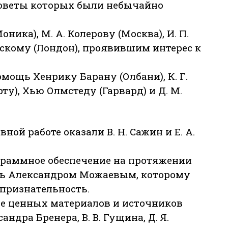
советы которых были небычайно
ника), М. А. Колерову (Москва), И. П.
рскому (Лондон), проявившим интерес к
мощь Хенрику Барану (Олбани), К. Г.
рту), Хью Олмстеду (Гарвард) и Д. М.
ой работе оказали В. Н. Сажин и Е. А.
ограммное обеспечение на протяжении
сь Александром Можаевым, которому
признательность.
ие ценных материалов и источников
сандра Бренера, В. В. Гущина, Д. Я.