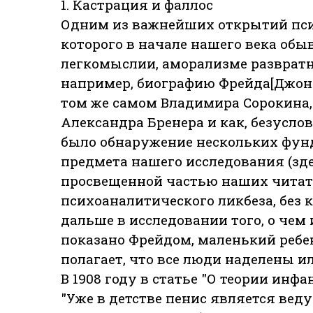
1. Кастрация и фаллос
Одним из важнейших открытий пс
которого в начале нашего века обы
легкомыслии, аморализме развратнос
например, биографию Фрейда[Джонс 
том же самом Владимира Сорокина, 
Александра Бренера и как, безуслов
было обнаружение нескольких фун
предмета нашего исследования (зд
просвещенной частью наших читате
психоаналитического ликбеза, без
дальше в исследовании того, о чем и
показано Фрейдом, маленький ребен
полагает, что все люди наделены 
В 1908 году в статье "О теории инф
"Уже в детстве пенис является вед