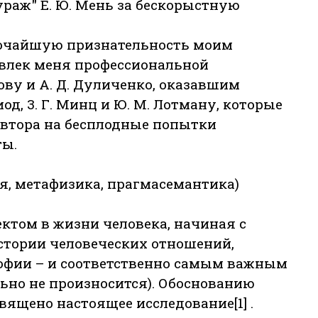
раж" Е. Ю. Мень за бескорыстную
бочайшую признательность моим
увлек меня профессиональной
ову и А. Д. Дуличенко, оказавшим
д, 3. Г. Минц и Ю. М. Лотману, которые
втора на бесплодные попытки
ты.
ия, метафизика, прагмасемантика)
ктом в жизни человека, начиная с
 истории человеческих отношений,
ософии – и соответственно самым важным
льно не произносится). Обоснованию
священо настоящее исследование[1] .