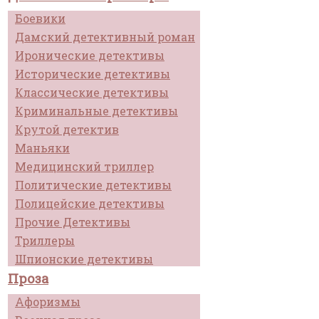
Боевики
Дамский детективный роман
Иронические детективы
Исторические детективы
Классические детективы
Криминальные детективы
Крутой детектив
Маньяки
Медицинский триллер
Политические детективы
Полицейские детективы
Прочие Детективы
Триллеры
Шпионские детективы
Проза
Афоризмы