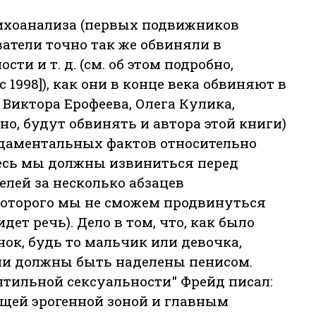
ихоанализа (первых подвижников
ватели точно так же обвиняли в
ти и т. д. (см. об этом подробно,
1998]), как они в конце века обвиняют в
Виктора Ерофеева, Олега Кулика,
но, будут обвинять и автора этой книги)
даментальных фактов относительно
есь мы должны извиниться перед
лей за несколько абзацев
 которого мы не сможем продвинуться
дет речь). Дело в том, что, как было
ок, будь то мальчик или девочка,
или должны быть наделены пенисом.
антильной сексуальности" Фрейд писал:
ущей эрогенной зоной и главным