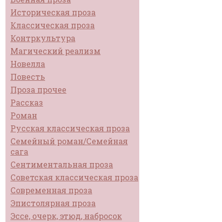
Историческая проза
Классическая проза
Контркультура
Магический реализм
Новелла
Повесть
Проза прочее
Рассказ
Роман
Русская классическая проза
Семейный роман/Семейная
сага
Сентиментальная проза
Советская классическая проза
Современная проза
Эпистолярная проза
Эссе, очерк, этюд, набросок