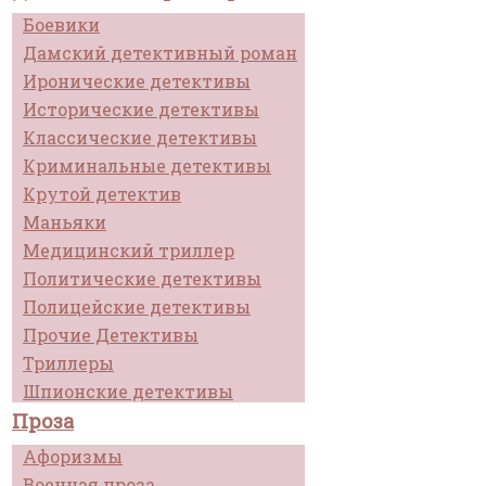
Боевики
Дамский детективный роман
Иронические детективы
Исторические детективы
Классические детективы
Криминальные детективы
Крутой детектив
Маньяки
Медицинский триллер
Политические детективы
Полицейские детективы
Прочие Детективы
Триллеры
Шпионские детективы
Проза
Афоризмы
Военная проза