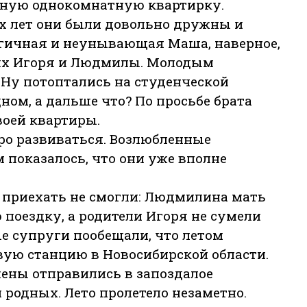
льную однокомнатную квартирку.
их лет они были довольно дружны и
ргичная и неунывающая Маша, наверное,
ях Игоря и Людмилы. Молодым
 Ну потоптались на студенческой
ном, а дальше что? По просьбе брата
воей квартиры.
ро развиваться. Возлюбленные
м показалось, что они уже вполне
и приехать не смогли: Людмилина мать
 поездку, а родители Игоря не сумели
е супруги пообещали, что летом
овую станцию в Новосибирской области.
ены отправились в запоздалое
 родных. Лето пролетело незаметно.