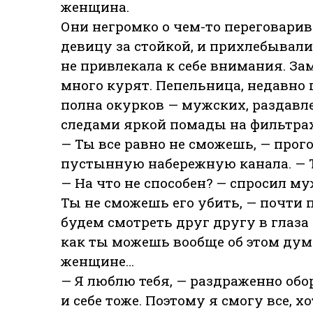
женщина.
Они негромко о чем-то переговарив
девицу за стойкой, и прихлебывали
не привлекала к себе внимания. За
много курят. Пепельница, недавно 
полна окурков — мужских, раздавле
следами яркой помады на фильтрах
— Ты все равно не сможешь, — прог
пустынную набережную канала. — Ты
— На что не способен? — спросил м
Ты не сможешь его убить, — почти 
будем смотреть друг другу в глаза 
как ты можешь вообще об этом дум
женщине…
— Я люблю тебя, — раздраженно обор
и себе тоже. Поэтому я смогу все, хо