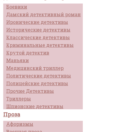
Боевики
Дамский детективный роман
Иронические детективы
Исторические детективы
Классические детективы
Криминальные детективы
Крутой детектив
Маньяки
Медицинский триллер
Политические детективы
Полицейские детективы
Прочие Детективы
Триллеры
Шпионские детективы
Проза
Афоризмы
Военная проза