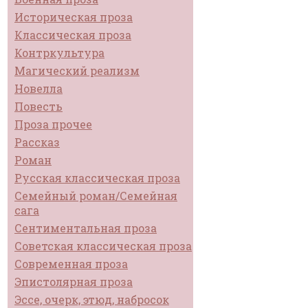
Историческая проза
Классическая проза
Контркультура
Магический реализм
Новелла
Повесть
Проза прочее
Рассказ
Роман
Русская классическая проза
Семейный роман/Семейная
сага
Сентиментальная проза
Советская классическая проза
Современная проза
Эпистолярная проза
Эссе, очерк, этюд, набросок