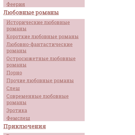
Феерия
Любовные романы
Исторические любовные
романы
Короткие любовные романы
Любовно-фантастические
романы
Остросюжетные любовные
романы
Порно
Прочие любовные романы
Слеш
Современные любовные
романы
Эротика
Фемслеш
Приключения