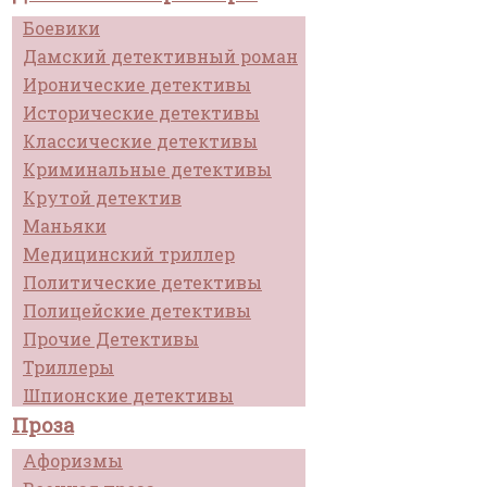
Боевики
Дамский детективный роман
Иронические детективы
Исторические детективы
Классические детективы
Криминальные детективы
Крутой детектив
Маньяки
Медицинский триллер
Политические детективы
Полицейские детективы
Прочие Детективы
Триллеры
Шпионские детективы
Проза
Афоризмы