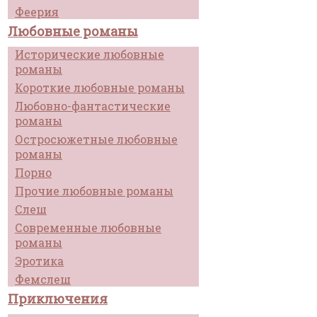
Феерия
Любовные романы
Исторические любовные
романы
Короткие любовные романы
Любовно-фантастические
романы
Остросюжетные любовные
романы
Порно
Прочие любовные романы
Слеш
Современные любовные
романы
Эротика
Фемслеш
Приключения