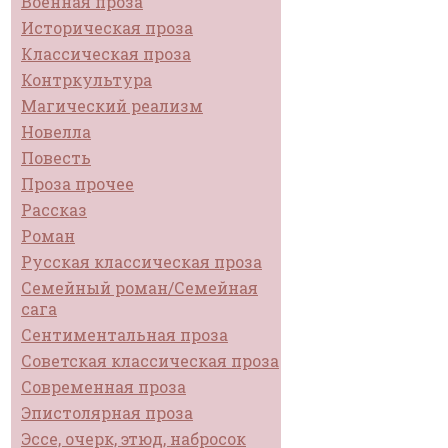
Военная проза
Историческая проза
Классическая проза
Контркультура
Магический реализм
Новелла
Повесть
Проза прочее
Рассказ
Роман
Русская классическая проза
Семейный роман/Семейная
сага
Сентиментальная проза
Советская классическая проза
Современная проза
Эпистолярная проза
Эссе, очерк, этюд, набросок