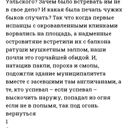
Уэльского? Зачем было встревать им не
в свое дело? И какая была печаль чужих
быков случать? Так что когда первые
испанцы с окровавленными клинками
ворвались на площадь, а надменные
островитяне встретили их с балкона
ратуши мушкетным залпом, наши
почли это горчайшей обидой. И,
натащив пакли, пороха и смолы,
подожгли здание муниципалитета
вместе с засевшими там англичанами, а
те, кто успевал – если успевал –
выскочить наружу, попадал из огня
если не в полымя, так под огонь.
вернуться
1