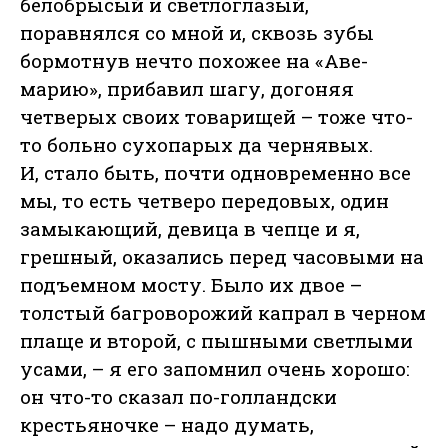
белобрысый и светлоглазый,
поравнялся со мной и, сквозь зубы
бормотнув нечто похожее на «Аве-
марию», прибавил шагу, догоняя
четверых своих товарищей – тоже что-
то больно сухопарых да чернявых.
И, стало быть, почти одновременно все
мы, то есть четверо передовых, один
замыкающий, девица в чепце и я,
грешный, оказались перед часовыми на
подъемном мосту. Было их двое –
толстый багроворожий капрал в черном
плаще и второй, с пышными светлыми
усами, – я его запомнил очень хорошо:
он что-то сказал по-голландски
крестьяночке – надо думать,