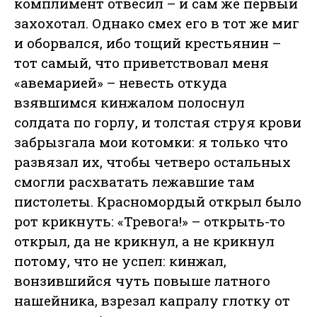
комплимент отвесил – и сам же первый
захохотал. Однако смех его в тот же миг
и оборвался, ибо тощий крестьянин –
тот самый, что приветствовал меня
«авемарией» – невесть откуда
взявшимся кинжалом полоснул
солдата по горлу, и толстая струя крови
забрызгала мои котомки: я только что
развязал их, чтобы четверо остальных
смогли расхватать лежавшие там
пистолеты. Красномордый открыл было
рот крикнуть: «Тревога!» – открыть-то
открыл, да не крикнул, а не крикнул
потому, что не успел: кинжал,
вонзившийся чуть повыше латного
нашейника, взрезал капралу глотку от