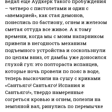
ведал еще Аудкерк такого пробуждения
– четверо с пистолетами и один с
«авемарией», как стая демонов,
понеслись по бастиону, огнем и железом
сметая оттуда все живое. А к тому
времени, когда мы с моим напарником
привели в негодность механизм
подъемного устройства и соскользнули
по цепям вниз, от дамбы уже доносился
глухой гул: это полтораста испанцев,
которые ночь провели по пояс в воде,
теперь выскочили на сушу с криками
«Сантьяго! Сантьяго! Испания и
Сантьяго!», твердо намеренные
согреться кровью и огнем, полезли на
земляной вал, ринулись по перемычке