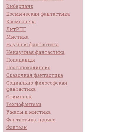
Киберпанк
Космическая фантастика
Космоопера
ЛитРПГ
Мистика
Научная фантастика
Ненаучная фантастика
Попаданцы
Постапокалипсис
Сказочная фантастика
Социально-философская
фантастика
Стимпанк
Технофэнтези
Ужасы и мистика
Фантастика: прочее
Фэнтези