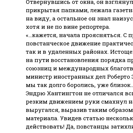
Отвернувшись от окна, он взгляну
прикрытая папками, лежала газетн
на виду, а остальное он знал наизуст
хотя и не по вине репортера.
«…кажется, начала проясняться. С 
повстанческое движение практичес
так и в удаленных районах. Истощ
на пути восстановления порядка п
союзниц и международных благотв
министр иностранных дел Роберто Э
мы так долго боролись, уже близок
Эндрю Хантингтон не отличался вс
резким движением руки смахнул на
выругался, выразив таким образом 
материала. Увидев статью несколько
действовать! Да, повстанцы затихли