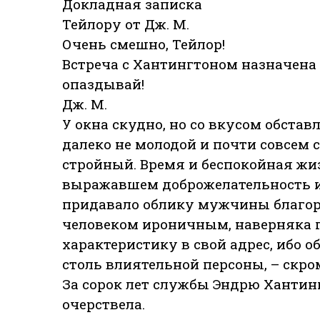
Докладная записка
Тейлору от Дж. М.
Очень смешно, Тейлор!
Встреча с Хантингтоном назначена н
опаздывай!
Дж. М.
У окна скудно, но со вкусом обста
далеко не молодой и почти совсем 
стройный. Время и беспокойная жиз
выражавшем доброжелательность и 
придавало облику мужчины благоро
человеком ироничным, наверняка 
характеристику в свой адрес, ибо о
столь влиятельной персоны, – скро
За сорок лет службы Эндрю Хантинг
очерствела.