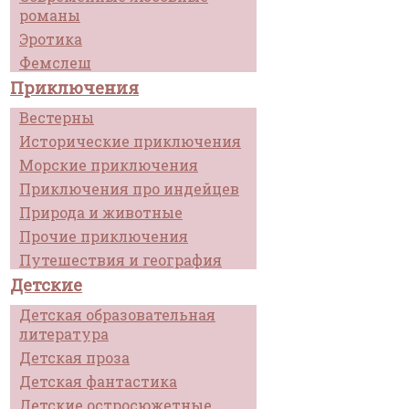
романы
Эротика
Фемслеш
Приключения
Вестерны
Исторические приключения
Морские приключения
Приключения про индейцев
Природа и животные
Прочие приключения
Путешествия и география
Детские
Детская образовательная
литература
Детская проза
Детская фантастика
Детские остросюжетные