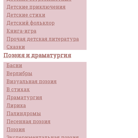
Детские приключения
Детские стихи
Детский фольклор
Книга-игра
Прочая детская литература
Сказки
Поэзия и драматургия
Басни
Верлибры
Визуальная поэзия
В стихах
Драматургия
Лирика
Палиндромы
Песенная поэзия
Поэзия
Экспериментальная поэзия