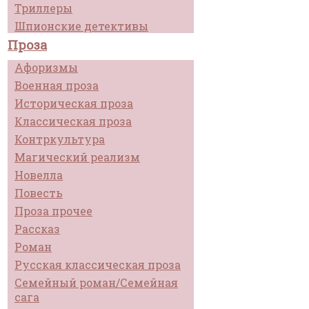
Триллеры
Шпионские детективы
Проза
Афоризмы
Военная проза
Историческая проза
Классическая проза
Контркультура
Магический реализм
Новелла
Повесть
Проза прочее
Рассказ
Роман
Русская классическая проза
Семейный роман/Семейная
сага