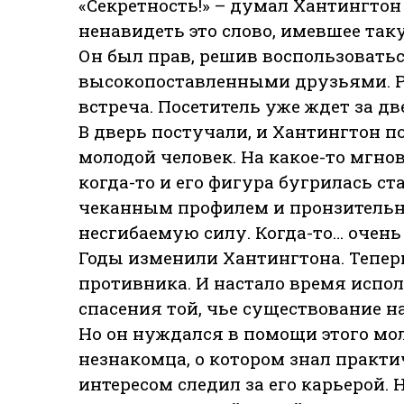
«Секретность!» – думал Хантингтон
ненавидеть это слово, имевшее так
Он был прав, решив воспользовать
высокопоставленными друзьями. Р
встреча. Посетитель уже ждет за дв
В дверь постучали, и Хантингтон п
молодой человек. На какое-то мгно
когда-то и его фигура бугрилась с
чеканным профилем и пронзитель
несгибаемую силу. Когда-то… очень
Годы изменили Хантингтона. Теперь
противника. И настало время испо
спасения той, чье существование 
Но он нуждался в помощи этого мо
незнакомца, о котором знал практи
интересом следил за его карьерой.