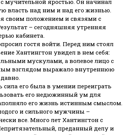
 с мучительной яростью. Он начинал
ую власть над ним и над его жизнью.
ся своим положением и связями с
езультат – сегодняшняя утренняя
ерью кабинета.
опросил гостя войти. Перед ним стоял
вение Хантингтон увидел в нем себя:
тальными мускулами, а волевое лицо с
ным взглядом выражало внутреннюю
 давно.
 сила его была в умении переиграть
льзовать его недюжинный ум для
наполняло его жизнь истинным смыслом.
лодого и сильного мужчины –
чески все. Много лет Хантингтон с
 Непритязательный, преданный делу и