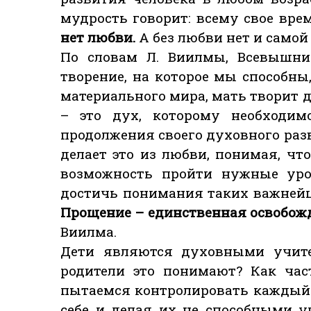
мудрость говорит: всему свое вре
нет любви.
А без любви нет и самой
По словам Л. Виилмы, Всевышни
творение, на которое мы способны,
материального мира, мать творит 
– это дух, которому необходи
продолжения своего духовного разв
делает это из любви, понимая, чт
возможность пройти нужные уро
достичь понимания таких важнейш
Прощение – единственная освобож
Виилма.
Дети являются духовными учите
родители это понимают? Как час
пытаемся контролировать каждый 
себе и делая их не способными 