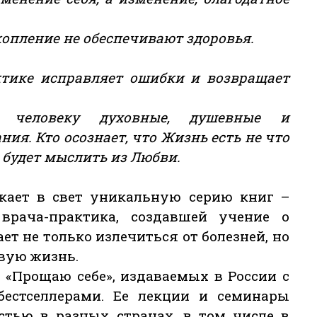
опление не обеспечивают здоровья.
тике исправляет ошибки и возвращает
т человеку духовные, душевные и
ия. Кто осознает, что Жизнь есть не что
м будет мыслить из Любви.
скает в свет уникальную серию книг –
рача-практика, создавшей учение о
ет не только излечиться от болезней, но
вую жизнь.
 «Прощаю себе», издаваемых в России с
бестселлерами. Ее лекции и семинары
стью в разных странах, в том числе в