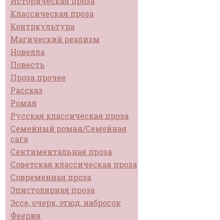
Историческая проза
Классическая проза
Контркультура
Магический реализм
Новелла
Повесть
Проза прочее
Рассказ
Роман
Русская классическая проза
Семейный роман/Семейная
сага
Сентиментальная проза
Советская классическая проза
Современная проза
Эпистолярная проза
Эссе, очерк, этюд, набросок
Феерия