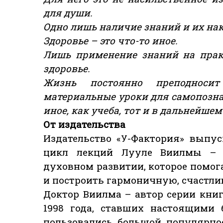
для души.
Одно лишь наличие знаний и их нак
Здоровье – это что-то иное.
Лишь применение знаний на прак
здоровье.
Жизнь постоянно преподноси
материальные уроки для самопознан
иное, как учеба, тот и в дальнейше
От издательства
Издательство «У-Фактория» выпу
цикл лекций Лууле Виилмы – в
духовном развитии, которое помога
и построить гармоничную, счастли
Доктор Виилма – автор серии книг
1998 года, ставших настоящими 
пользовались большой популярно