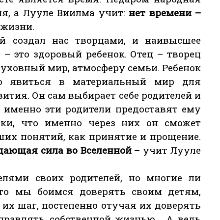
мя, а Лууле Виилма учит:
нет времени –
 жизни.
й создал нас творцами, и наивысшее
 – это здоровый ребенок. Отец – творец
духовный мир, атмосферу семьи. Ребенок
мо явиться в материальный мир для
ития. Он сам выбирает себе родителей и
о именно эти родители предоставят ему
ки, что именно через них он сможет
их понятий, как принятие и прощение.
дающая сила во Вселенной
– учит Лууле
лями своих родителей, но многие ли
то мы боимся доверять своим детям,
их шаг, постепенно отучая их доверять
управлять собственной жизнью… А ведь