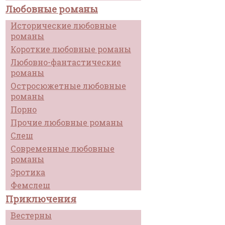
Любовные романы
Исторические любовные
романы
Короткие любовные романы
Любовно-фантастические
романы
Остросюжетные любовные
романы
Порно
Прочие любовные романы
Слеш
Современные любовные
романы
Эротика
Фемслеш
Приключения
Вестерны