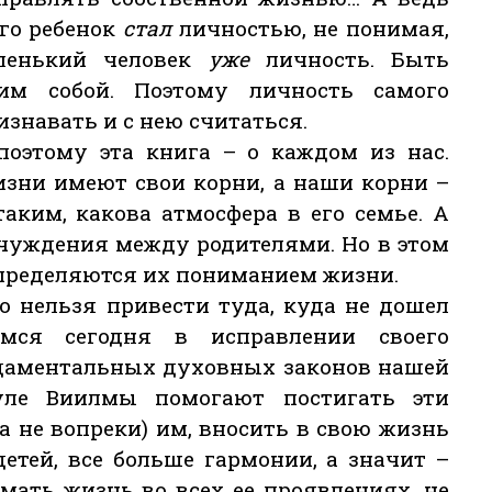
го ребенок
стал
личностью, не понимая,
ленький человек
уже
личность. Быть
м собой. Поэтому личность самого
знавать и с нею считаться.
поэтому эта книга – о каждом из нас.
зни имеют свои корни, а наши корни –
таким, какова атмосфера в его семье. А
отчуждения между родителями. Но в этом
определяются их пониманием жизни.
о нельзя привести туда, куда не дошел
мся сегодня в исправлении своего
даментальных духовных законов нашей
уле Виилмы помогают постигать эти
(а не вопреки) им, вносить в свою жизнь
детей, все больше гармонии, а значит –
мать жизнь во всех ее проявлениях, не