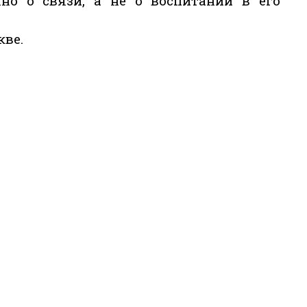
нно о связи, а не о воспитании в его
кве.