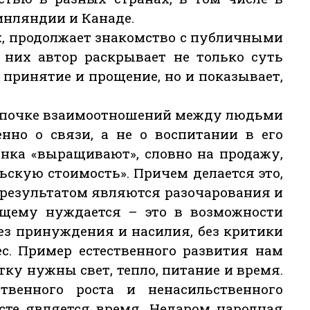
Финляндии и Канаде.
х, продолжает знакомство с публичными
них автор раскрывает не только суть
 принятие и прощение, но и показывает,
.
 цепочке взаимоотношений между людьми
енно о связи, а не о воспитании в его
нка «выращивают», словно на продажу,
ьскую стоимость». Причем делается это,
 результатом являются разочарования и
оящему нуждается – это в возможности
без принуждения и насилия, без критики
с. Пример естественного развития нам
ку нужны свет, тепло, питание и время.
венного роста и ненасильственного
сте является время. Недаром народная