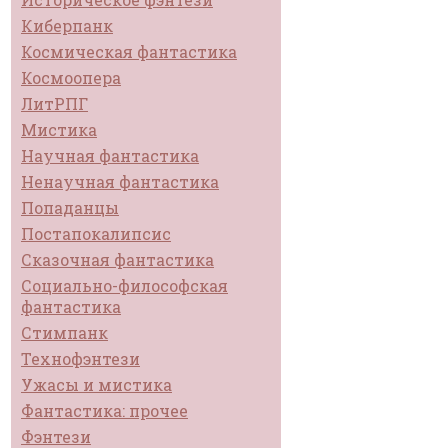
Киберпанк
Космическая фантастика
Космоопера
ЛитРПГ
Мистика
Научная фантастика
Ненаучная фантастика
Попаданцы
Постапокалипсис
Сказочная фантастика
Социально-философская
фантастика
Стимпанк
Технофэнтези
Ужасы и мистика
Фантастика: прочее
Фэнтези