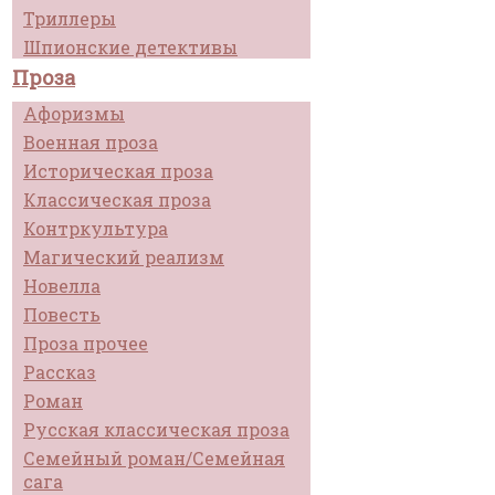
Триллеры
Шпионские детективы
Проза
Афоризмы
Военная проза
Историческая проза
Классическая проза
Контркультура
Магический реализм
Новелла
Повесть
Проза прочее
Рассказ
Роман
Русская классическая проза
Семейный роман/Семейная
сага