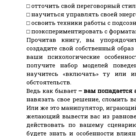
□ отточить свой переговорный стил
□ научиться управлять своей энерг
□ освоить техники работы с подсоз
□ поэкспериментировать с формата
Прочитав книгу, вы упорядочит
создадите свой собственный образ
ваши психологические особеннос
получите набор моделей повед
научитесь «включать» ту или и
обстоятельств.
Ведь как бывает
– вам попадается 
навязать свое решение, сломить в
Или же это манипулятор, играющи
желающий вывести вас из равновес
действовать по вашему сценарию
будете знать и особенности влия