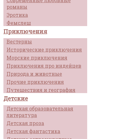
Современные любовные
романы
Эротика
Фемслеш
Приключения
Вестерны
Исторические приключения
Морские приключения
Приключения про индейцев
Природа и животные
Прочие приключения
Путешествия и география
Детские
Детская образовательная
литература
Детская проза
Детская фантастика