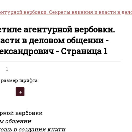
ентурной вербовки. Секреты влияния и власти в де
стиле агентурной вербовки.
асти в деловом общении -
ександрович - Страница 1
1
 размер шрифта:
урной вербовки
ом общении
ощь в создании книги