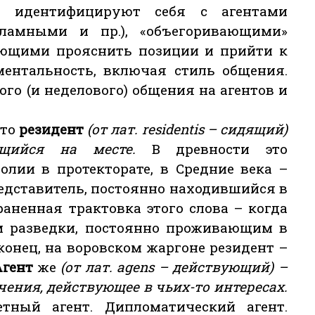
е идентифицируют себя с агентами
кламными и пр.), «объегоривающими»
лающими прояснить позиции и прийти к
ментальность, включая стиль общения.
го (и неделового) общения на агентов и
 то
резидент
(от лат. residentis – сидящий)
ющийся на месте.
В древности это
олии в протекторате, в Средние века –
дставитель, постоянно находившийся в
раненная трактовка этого слова – когда
ем разведки, постоянно проживающим в
конец, на воровском жаргоне резидент –
Агент
же
(от лат. agens – действующий) –
ения, действующее в чьих-то интересах.
етный агент. Дипломатический агент.