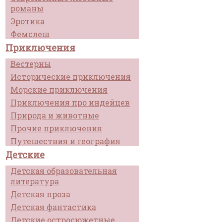
романы
Эротика
Фемслеш
Приключения
Вестерны
Исторические приключения
Морские приключения
Приключения про индейцев
Природа и животные
Прочие приключения
Путешествия и география
Детские
Детская образовательная
литература
Детская проза
Детская фантастика
Детские остросюжетные