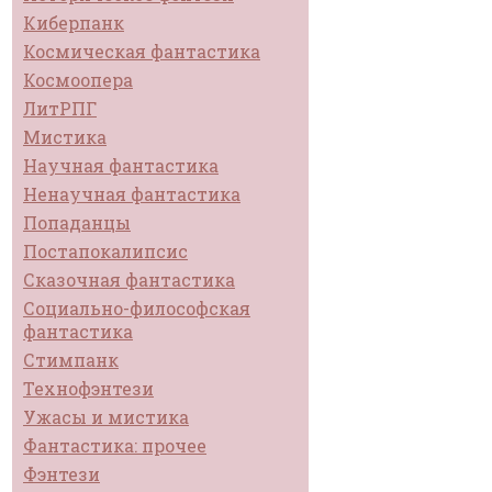
Киберпанк
Космическая фантастика
Космоопера
ЛитРПГ
Мистика
Научная фантастика
Ненаучная фантастика
Попаданцы
Постапокалипсис
Сказочная фантастика
Социально-философская
фантастика
Стимпанк
Технофэнтези
Ужасы и мистика
Фантастика: прочее
Фэнтези