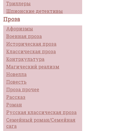
Триллеры
Шпионские детективы
Проза
Афоризмы
Военная проза
Историческая проза
Классическая проза
Контркультура
Магический реализм
Новелла
Повесть
Проза прочее
Рассказ
Роман
Русская классическая проза
Семейный роман/Семейная
сага