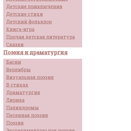
Детские приключения
Детские стихи
Детский фольклор
Книга-игра
Прочая детская литература
Сказки
Поэзия и драматургия
Басни
Верлибры
Визуальная поэзия
В стихах
Драматургия
Лирика
Палиндромы
Песенная поэзия
Поэзия
Экспериментальная поэзия