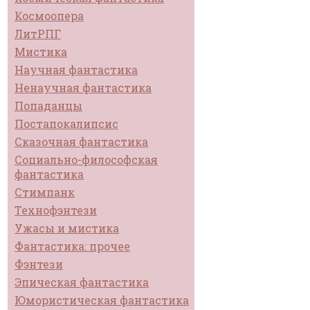
Космоопера
ЛитРПГ
Мистика
Научная фантастика
Ненаучная фантастика
Попаданцы
Постапокалипсис
Сказочная фантастика
Социально-философская
фантастика
Стимпанк
Технофэнтези
Ужасы и мистика
Фантастика: прочее
Фэнтези
Эпическая фантастика
Юмористическая фантастика