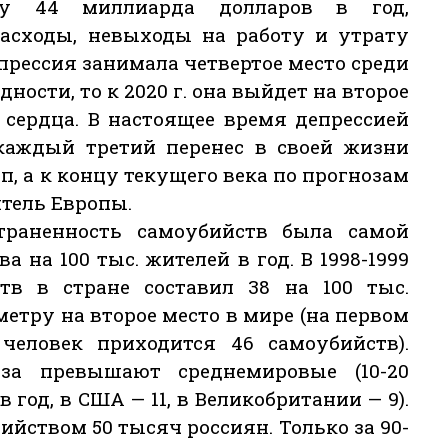
у 44 миллиарда долларов в год,
асходы, невыходы на работу и утрату
депрессия занимала четвертое место среди
ости, то к 2020 г. она выйдет на второе
 сердца. В настоящее время депрессией
 каждый третий перенес в своей жизни
, а к концу текущего века по прогнозам
итель Европы.
траненность самоубийств была самой
 на 100 тыс. жителей в год. В 1998-1999
ств в стране составил 38 на 100 тыс.
етру на второе место в мире (на первом
 человек приходится 46 самоубийств).
аза превышают среднемировые (10-20
 год, в США — 11, в Великобритании — 9).
йством 50 тысяч россиян. Только за 90-