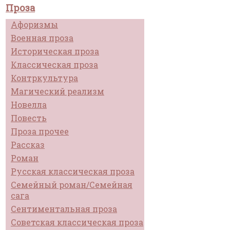
Проза
Афоризмы
Военная проза
Историческая проза
Классическая проза
Контркультура
Магический реализм
Новелла
Повесть
Проза прочее
Рассказ
Роман
Русская классическая проза
Семейный роман/Семейная
сага
Сентиментальная проза
Советская классическая проза