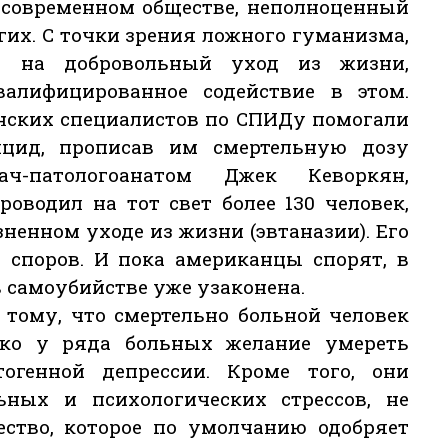
 современном обществе, неполноценный
гих. С точки зрения ложного гуманизма,
о на добровольный уход из жизни,
алифицированное содействие в этом.
нских специалистов по СПИДу помогали
цид, прописав им смертельную дозу
ач-патологоанатом Джек Кеворкян,
роводил на тот свет более 130 человек,
ненном уходе из жизни (эвтаназии). Его
 споров. И пока американцы спорят, в
 самоубийстве уже узаконена.
тому, что смертельно больной человек
ако у ряда больных желание умереть
огенной депрессии. Кроме того, они
ных и психологических стрессов, не
ество, которое по умолчанию одобряет