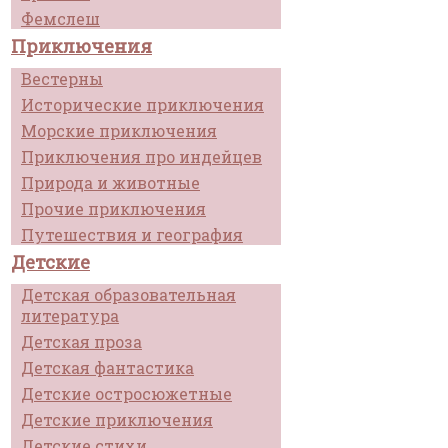
Фемслеш
Приключения
Вестерны
Исторические приключения
Морские приключения
Приключения про индейцев
Природа и животные
Прочие приключения
Путешествия и география
Детские
Детская образовательная
литература
Детская проза
Детская фантастика
Детские остросюжетные
Детские приключения
Детские стихи