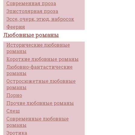
Современная проза
Эпистолярная проза
Эссе, очерк, этюд, набросок
Феерия
Любовные романы
Исторические любовные
романы
Короткие любовные романы
Любовно-фантастические
романы
Остросюжетные любовные
романы
Порно
Прочие любовные романы
Слеш
Современные любовные
романы
Эротика