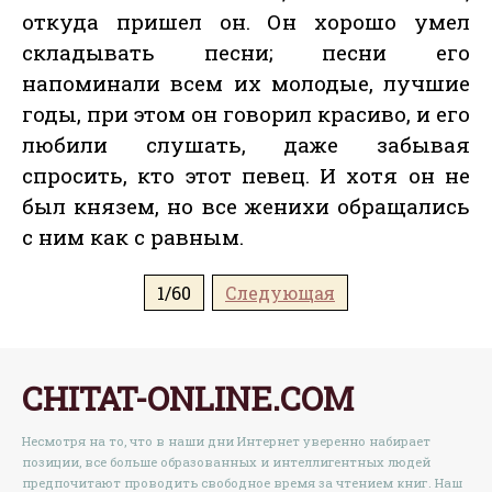
откуда пришел он. Он хорошо умел
складывать песни; песни его
напоминали всем их молодые, лучшие
годы, при этом он говорил красиво, и его
любили слушать, даже забывая
спросить, кто этот певец. И хотя он не
был князем, но все женихи обращались
с ним как с равным.
1/60
Следующая
CHITAT-ONLINE.COM
Несмотря на то, что в наши дни Интернет уверенно набирает
позиции, все больше образованных и интеллигентных людей
предпочитают проводить свободное время за чтением книг. Наш