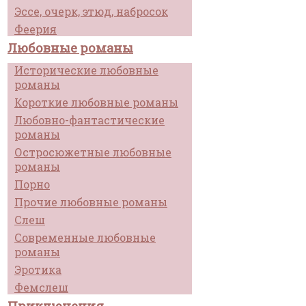
Эссе, очерк, этюд, набросок
Феерия
Любовные романы
Исторические любовные
романы
Короткие любовные романы
Любовно-фантастические
романы
Остросюжетные любовные
романы
Порно
Прочие любовные романы
Слеш
Современные любовные
романы
Эротика
Фемслеш