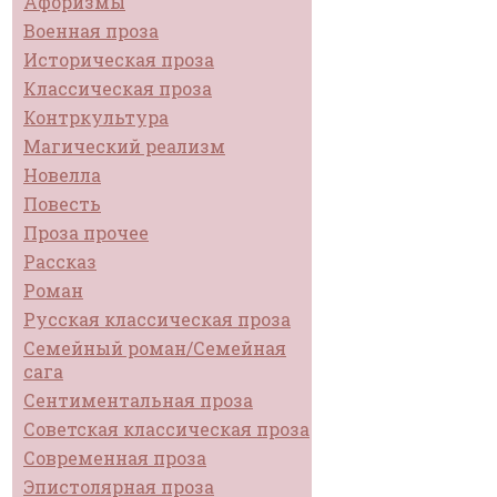
Афоризмы
Военная проза
Историческая проза
Классическая проза
Контркультура
Магический реализм
Новелла
Повесть
Проза прочее
Рассказ
Роман
Русская классическая проза
Семейный роман/Семейная
сага
Сентиментальная проза
Советская классическая проза
Современная проза
Эпистолярная проза