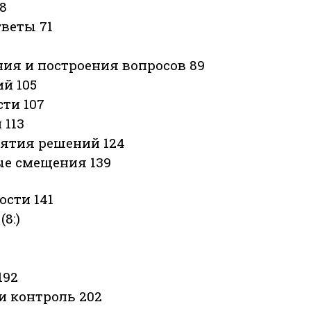
8
тветы 71
ия и построения вопросов 89
й 105
сти 107
 113
нятия решений 124
ые смещения 139
ости 141
8:)
192
и контроль 202