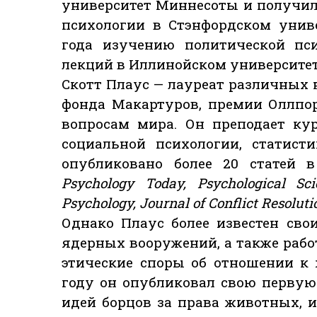
университет Миннесоты и получил
психологии в Стэнфордском униве
года изучению политической пси
лекций в Иллинойском университет
Скотт Плаус — лауреат различных 
фонда Макартуров, премии Оллпор
вопросам мира. Он преподает ку
социальной психологии, статист
опубликовано более 20 статей в
Psychology Today, Psychological Sci
Psychology, Journal of Conflict Resoluti
Однако Плаус более известен св
ядерных вооружений, а также рабо
этические споры об отношении к
году он опубликовал свою перву
идей борцов за права животных, 