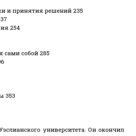
ки и принятия решений 235
237
ния 254
я сами собой 285
96
ы 353
Уэслианского университета. Он окончил