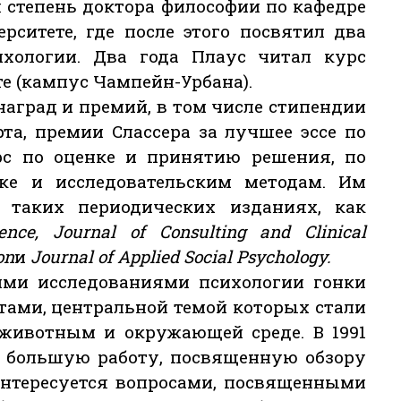
 степень доктора философии по кафедре
рситете, где после этого посвятил два
хологии. Два года Плаус читал курс
е (кампус Чампейн-Урбана).
наград и премий, в том числе стипендии
та, премии Слассера за лучшее эссе по
рс по оценке и принятию решения, по
ике и исследовательским методам. Им
 таких периодических изданиях, как
ence, Journal of Consulting and Clinical
on
и
Journal of Applied Social Psychology.
оими исследованиями психологии гонки
тами, центральной темой которых стали
 животным и окружающей среде. В 1991
ю большую работу, посвященную обзору
интересуется вопросами, посвященными