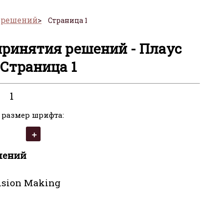
 решений
Страница 1
принятия решений - Плаус
 Страница 1
1
 размер шрифта:
шений
ision Making