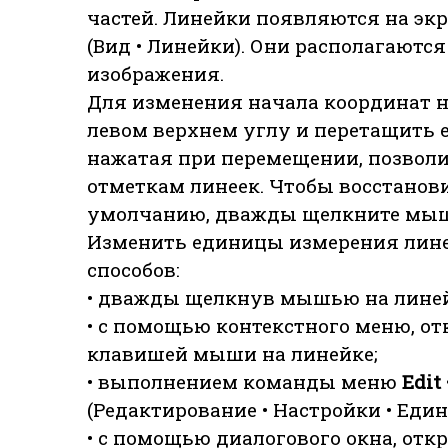
частей. Линейки появляются на эк
(Вид • Линейки). Они располагаютс
изображения.
Для изменения начала координат 
левом верхнем углу и перетащить е
нажатая при перемещении, позволи
отметкам линеек. Чтобы восстанови
умолчанию, дважды щелкните мышь
Изменить единицы измерения лин
способов:
• дважды щелкнув мышью на линей
• с помощью контекстного меню, о
клавишей мыши на линейке;
• выполнением команды меню
Edit
(Редактирование • Настройки • Еди
• с помощью диалогового окна, о