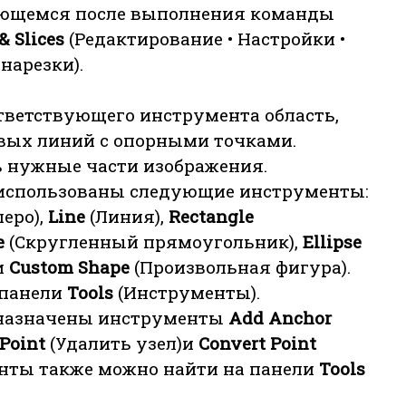
ающемся после выполнения команды
 & Slices
(Редактирование • Настройки •
нарезки).
тветствующего инструмента область,
вых линий с опорными точками.
 нужные части изображения.
 использованы следующие инструменты:
перо),
Line
(Линия),
Rectangle
e
(Скругленный прямоугольник),
Ellipse
и
Custom Shape
(Произвольная фигура).
 панели
Tools
(Инструменты).
дназначены инструменты
Add Anchor
 Point
(Удалить узел)и
Convert Point
менты также можно найти на панели
Tools