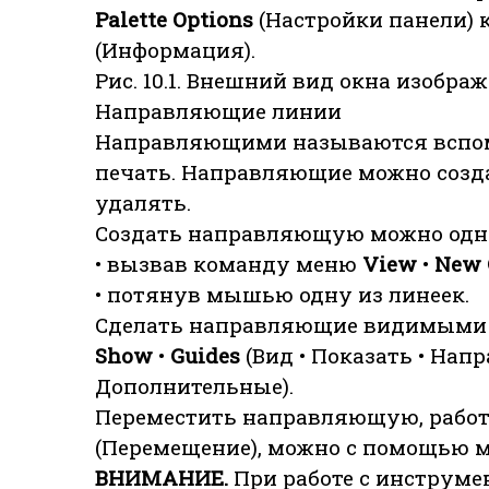
Palette Options
(Настройки панели)
(Информация).
Рис. 10.1. Внешний вид окна изобр
Направляющие линии
Направляющими называются вспом
печать. Направляющие можно созда
удалять.
Создать направляющую можно одни
• вызвав команду меню
View
•
New 
• потянув мышью одну из линеек.
Сделать направляющие видимыми
Show
•
Guides
(Вид • Показать • На
Дополнительные).
Переместить направляющую, работ
(Перемещение), можно с помощью м
ВНИМАНИЕ.
При работе с инструм