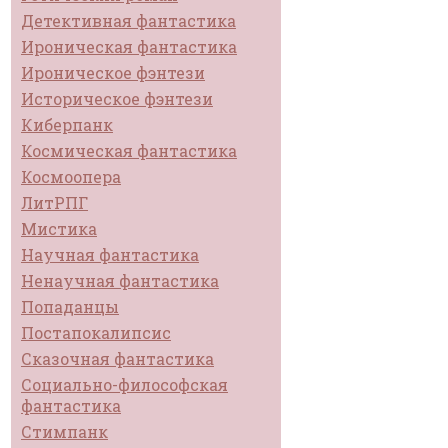
Детективная фантастика
Ироническая фантастика
Ироническое фэнтези
Историческое фэнтези
Киберпанк
Космическая фантастика
Космоопера
ЛитРПГ
Мистика
Научная фантастика
Ненаучная фантастика
Попаданцы
Постапокалипсис
Сказочная фантастика
Социально-философская
фантастика
Стимпанк