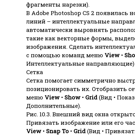
фрагменты нарезки).
В Adobe Photoshop CS 2 появилась
линий – интеллектуальные направ
автоматически выровнять располо
такие как векторные формы, выдел
изображения. Сделать интеллект
с помощью команд меню
View
•
Sh
Интеллектуальные направляющие)
Сетка
Сетка помогает симметрично выст
позиционировать их. Отобразить с
меню
View
•
Show
•
Grid
(Вид • Показ
Дополнительные).
Рис. 10.3. Внешний вид окна откры
Привязать изображение или его час
View
•
Snap To
•
Grid
(Вид • Привязат