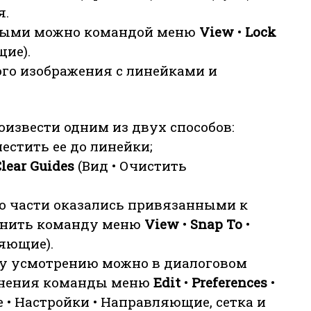
я.
ными можно командой меню
View
•
Lock
щие).
того изображения с линейками и
звести одним из двух способов:
естить ее до линейки;
Clear Guides
(Вид • Очистить
го части оказались привязанными к
лнить команду меню
View
•
Snap To
•
ляющие).
у усмотрению можно в диалоговом
лнения команды меню
Edit
•
Preferences
•
 • Настройки • Направляющие, сетка и