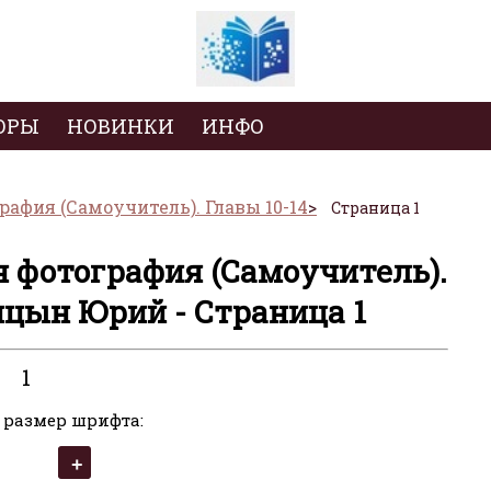
ОРЫ
НОВИНКИ
ИНФО
рафия (Самоучитель). Главы 10-14
Страница 1
я фотография (Самоучитель).
ницын Юрий - Страница 1
1
 размер шрифта: