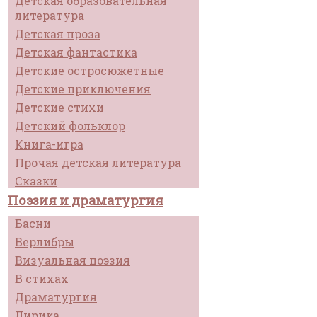
Детская образовательная
литература
Детская проза
Детская фантастика
Детские остросюжетные
Детские приключения
Детские стихи
Детский фольклор
Книга-игра
Прочая детская литература
Сказки
Поэзия и драматургия
Басни
Верлибры
Визуальная поэзия
В стихах
Драматургия
Лирика