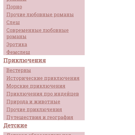
Порно
Прочие любовные романы
Слеш
Современные любовные
романы
Эротика
Фемслеш
Приключения
Вестерны
Исторические приключения
Морские приключения
Приключения про индейцев
Природа и животные
Прочие приключения
Путешествия и география
Детские