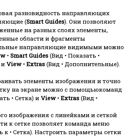
 новая разновидность направляющих
ляющие (
Smart Guides
). Они позволяют
женные на разных слоях элементы,
енные области и фрагменты
уальные направляющие видимыми можно
ow
•
Smart Guides
(Вид • Показать •
 и
View
•
Extras
(Вид • Дополнительные).
раивать элементы изображения и точно
етку на экране можно с помощьюкоманд
ать • Сетка) и
View
•
Extras
(Вид •
того изображения с линейками и сеткой
ти к сетке позволяет команда меню
ь к • Сетка). Настроить параметры сетки