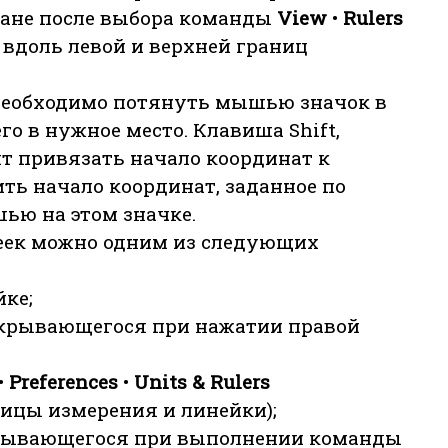
ране после выбора команды
View
•
Rulers
я вдоль левой и верхней границ
необходимо потянуть мышью значок в
го в нужное место. Клавиша Shift,
т привязать начало координат к
ть начало координат, заданное по
ю на этом значке.
еек можно одним из следующих
ке;
ткрывающегося при нажатии правой
•
Preferences
•
Units & Rulers
ницы измерения и линейки);
ткрывающегося при выполнении команды