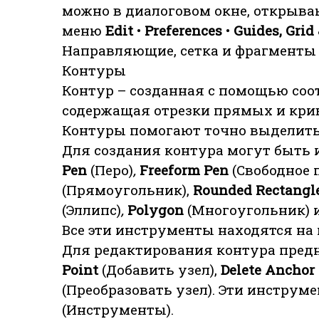
можно в диалоговом окне, открыв
меню
Edit
•
Preferences
•
Guides, Grid
Направляющие, сетка и фрагменты 
Контуры
Контур – созданная с помощью соо
содержащая отрезки прямых и кри
Контуры помогают точно выделить
Для создания контура могут быть
Реn
(Перо)
,
Freeform Pen
(Свободное 
(Прямоугольник),
Rounded Rectangl
(Эллипс)
,
Polygon
(Многоугольник) 
Все эти инструменты находятся на
Для редактирования контура пре
Point
(Добавить узел),
Delete Anchor
(Преобразовать узел). Эти инстру
(Инструменты).