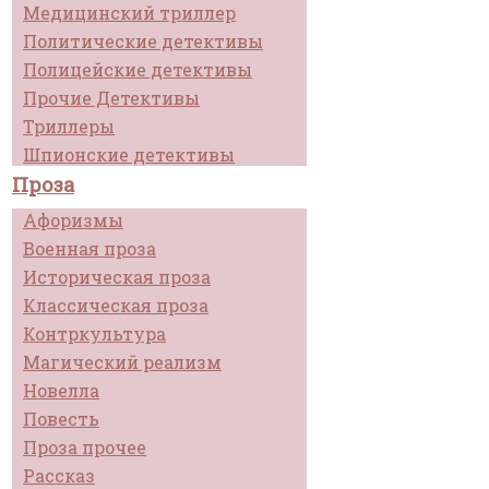
Медицинский триллер
Политические детективы
Полицейские детективы
Прочие Детективы
Триллеры
Шпионские детективы
Проза
Афоризмы
Военная проза
Историческая проза
Классическая проза
Контркультура
Магический реализм
Новелла
Повесть
Проза прочее
Рассказ