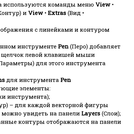
ра используются команды меню
View
•
 Контур) и
View
•
Extras
(Вид •
изображения с линейками и контуром
нном инструменте
Pen
(Перо) добавляет
й щелчок левой клавишей мыши
Параметры) для этого инструмента
ns
для инструмента
Реn
ующие элементы:
и инструмента);
ур) – для каждой векторной фигуры
й можно увидеть на панели
Layers
(Слои);
анные контуры отображаются на панели