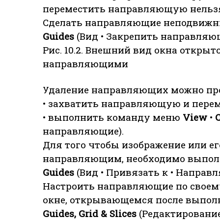
переместить направляющую нельз
Сделать направляющие неподвиж
Guides
(Вид • Закрепить направляю
Рис. 10.2. Внешний вид окна откры
направляющими
Удаление направляющих можно прои
• захватить направляющую и перем
• выполнить команду меню
View
•
направляющие).
Для того чтобы изображение или е
направляющим, необходимо выпо
Guides
(Вид • Привязать к • Направ
Настроить направляющие по своем
окне, открывающемся после выпо
Guides, Grid &
Slices
(Редактирование