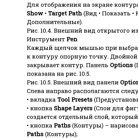
Для отображения на экране конту
Show
•
Target Path
(Вид • Показать •
Дополнительные).
Рис. 10.4. Внешний вид открытого 
Инструмент
Реn
Каждый щелчок мышью при выбра
к контуру опорную точку. Двойно
закрывает контур. Панель
Options
(
показана на рис. 10.5.
Рис. 10.5. Внешний вид панели
Optio
Слева направо располагаются след
• вкладка
Tool Presets
(Предустановк
• кнопка
Shape Layers
(Слои для фиг
создается отдельный слой, которы
• кнопка
Paths
(Контуры) – нарисов
Paths
(Контуры);