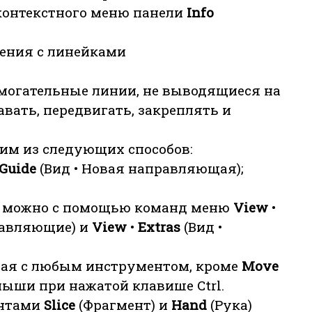
 контекстного меню панели
Info
ажения с линейками
огательные линии, не выводящиеся на
вать, передвигать, закреплять и
м из следующих способов:
Guide
(Вид • Новая направляющая);
 можно с помощью команд меню
View
•
правляющие) и
View
•
Extras
(Вид •
ая с любым инструментом, кроме
Move
ыши при нажатой клавише Ctrl.
ентами
Slice
(Фрагмент) и
Hand
(Рука)