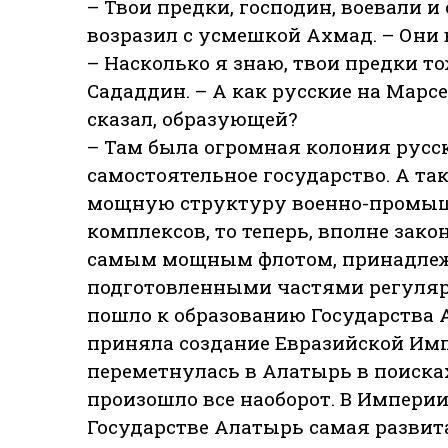
– Твои предки, господин, воевали и 
возразил с усмешкой Ахмад. – Они 
– Насколько я знаю, твои предки то
Сададдин. – А как русские на Марсе
сказал, образующей?
– Там была огромная колония русск
самостоятельное государство. А та
мощную структуру военно-промышл
комплексов, то теперь, вполне зак
самым мощным флотом, принадле
подготовленными частями регулярн
пошло к образованию Государства А
приняла создание Евразийской Им
переметнулась в Алатырь в поиска
произошло все наоборот. В Империи 
Государстве Алатырь самая развита