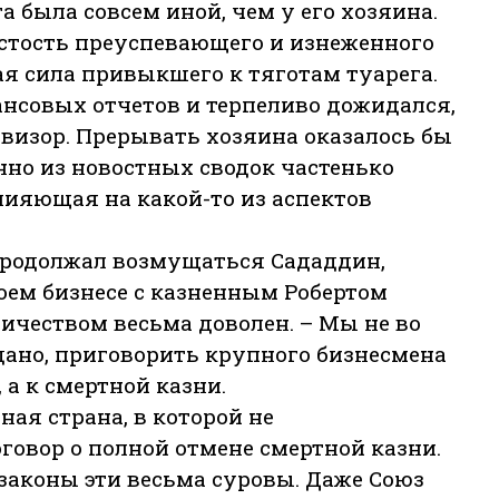
та была совсем иной, чем у его хозяина.
стость преуспевающего и изнеженного
я сила привыкшего к тяготам туарега.
нсовых отчетов и терпеливо дожидался,
 визор. Прерывать хозяина оказалось бы
нно из новостных сводок частенько
лияющая на какой-то из аспектов
продолжал возмущаться Сададдин,
оем бизнесе с казненным Робертом
ичеством весьма доволен. – Мы не во
дано, приговорить крупного бизнесмена
 а к смертной казни.
ная страна, в которой не
овор о полной отмене смертной казни.
 законы эти весьма суровы. Даже Союз