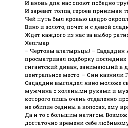
И вновь для нас споют победно тру
И заревет толпа, героев принимая т
Чей путь был кровью щедро окропл
Вино и золото, почет и с девой слад
Ждет каждого из нас за выбор ратн
Хелгмар
– Чертовы алатырьцы! – Сададдин 
просматривал подборку последних 
гигантский диван, занимающий в д
центральное место. – Они казнили Р
Сададдин выглядел явно моложе с
мужчина с холеными руками и муж
которого лишь очень отдаленно пр
не обилие седины в волосах, ему вр
Да и то с большим натягом. Возмож
достаточно времени себе любимом