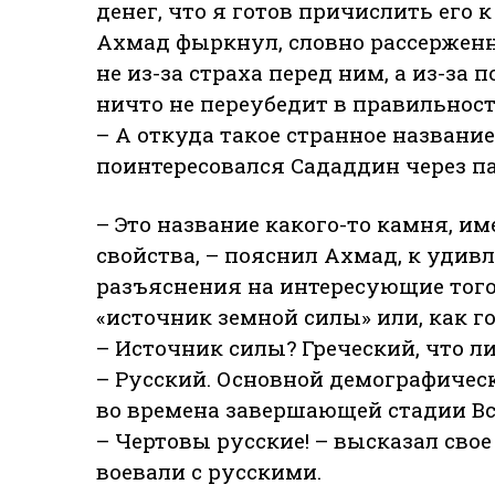
денег, что я готов причислить его 
Ахмад фыркнул, словно рассерженны
не из-за страха перед ним, а из-за 
ничто не переубедит в правильнос
– А откуда такое странное названи
поинтересовался Сададдин через п
– Это название какого-то камня, и
свойства, – пояснил Ахмад, к уди
разъяснения на интересующие того 
«источник земной силы» или, как го
– Источник силы? Греческий, что л
– Русский. Основной демографичес
во времена завершающей стадии Вс
– Чертовы русские! – высказал сво
воевали с русскими.