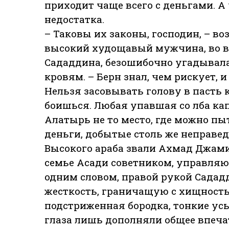
приходит чаще всего с деньгами. А
недостатка.
– Таковы их законы, господин, – в
высокий худощавый мужчина, во вн
Сададдина, безошибочно угадывал
кровям. – Берн знал, чем рискует, 
Нельзя засовывать голову в пасть 
боишься. Любая упавшая со лба кап
Алатырь не то место, где можно п
деньги, добытые столь же неправе
Высокого араба звали Ахмад Джами, 
семье Асади советником, управляющ
одним словом, правой рукой Садад
жесткость, граничащую с хищност
подстриженная бородка, тонкие усы
глаза лишь дополняли общее впечат