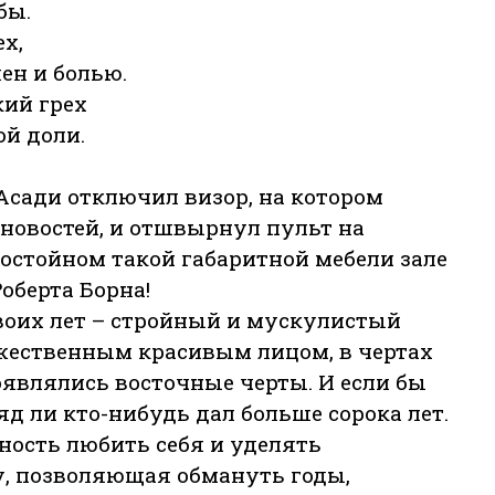
бы.
ех,
ен и болью.
кий грех
ой доли.
Асади отключил визор, на котором
новостей, и отшвырнул пульт на
остойном такой габаритной мебели зале
оберта Борна!
воих лет – стройный и мускулистый
ественным красивым лицом, в чертах
оявлялись восточные черты. И если бы
яд ли кто-нибудь дал больше сорока лет.
ность любить себя и уделять
у, позволяющая обмануть годы,