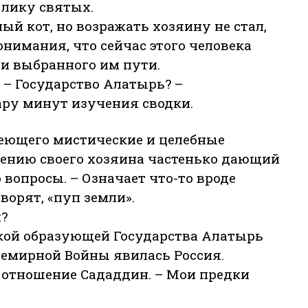
к лику святых.
й кот, но возражать хозяину не стал,
понимания, что сейчас этого человека
ти выбранного им пути.
е – Государство Алатырь? –
ару минут изучения сводки.
меющего мистические и целебные
влению своего хозяина частенько дающий
вопросы. – Означает что-то вроде
ворят, «пуп земли».
и?
кой образующей Государства Алатырь
емирной Войны явилась Россия.
е отношение Сададдин. – Мои предки