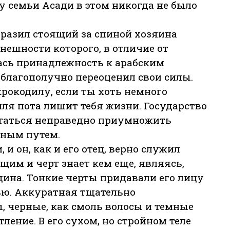
 у семьи Асади в этом никогда не было
озразил стоящий за спиной хозяина
ешности которого, в отличие от
ась принадлежность к арабским
и благополучно переоценил свои силы.
крокодилу, если ты хоть немного
ля пота лишит тебя жизни. Государство
ытаться неправедно приумножить
дным путем.
и он, как и его отец, верно служил
им и черт знает кем еще, являясь,
дина. Тонкие черты придавали его лицу
ью. Аккуратная тщательно
, черные, как смоль волосы и темные
ление. В его сухом, но стройном теле