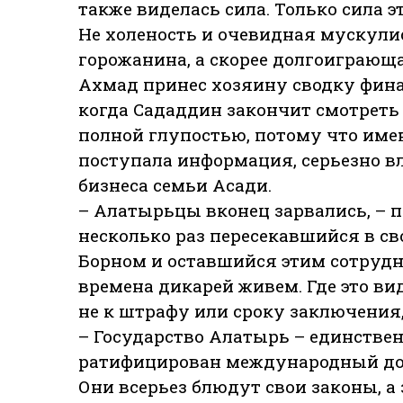
также виделась сила. Только сила э
Не холеность и очевидная мускули
горожанина, а скорее долгоиграюща
Ахмад принес хозяину сводку фина
когда Сададдин закончит смотреть
полной глупостью, потому что име
поступала информация, серьезно в
бизнеса семьи Асади.
– Алатырьцы вконец зарвались, – 
несколько раз пересекавшийся в св
Борном и оставшийся этим сотрудн
времена дикарей живем. Где это ви
не к штрафу или сроку заключения,
– Государство Алатырь – единствен
ратифицирован международный дог
Они всерьез блюдут свои законы, а