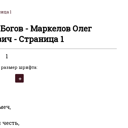
ица 1
Богов - Маркелов Олег
ич - Страница 1
1
 размер шрифта:
меч,
 честь,