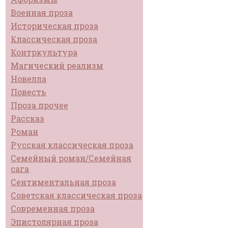
Военная проза
Историческая проза
Классическая проза
Контркультура
Магический реализм
Новелла
Повесть
Проза прочее
Рассказ
Роман
Русская классическая проза
Семейный роман/Семейная
сага
Сентиментальная проза
Советская классическая проза
Современная проза
Эпистолярная проза