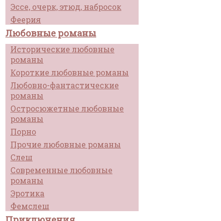
Эссе, очерк, этюд, набросок
Феерия
Любовные романы
Исторические любовные
романы
Короткие любовные романы
Любовно-фантастические
романы
Остросюжетные любовные
романы
Порно
Прочие любовные романы
Слеш
Современные любовные
романы
Эротика
Фемслеш
Приключения