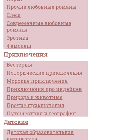
Прочие любовные романы
Слеш
Современные любовные
романы
Эротика
Фемслеш
Приключения
Вестерны
Исторические приключения
Морские приключения
Приключения про индейцев
Природа и животные
Прочие приключения
Путешествия и география
Детские
Детская образовательная
литература