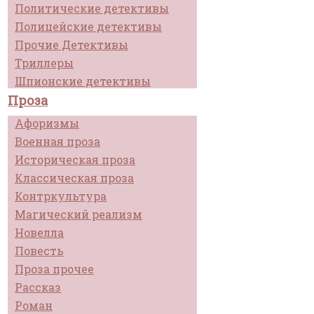
Политические детективы
Полицейские детективы
Прочие Детективы
Триллеры
Шпионские детективы
Проза
Афоризмы
Военная проза
Историческая проза
Классическая проза
Контркультура
Магический реализм
Новелла
Повесть
Проза прочее
Рассказ
Роман