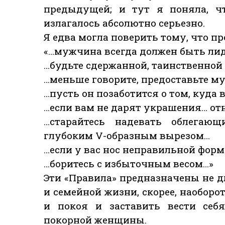
предыдущей; и тут я поняла, чт
излагалось абсолютно серьезно.
Я едва могла поверить тому, что пр
«…мужчина всегда должен быть ли
…будьте сдержанной, таинственной и
…меньше говорите, предоставьте м
…пусть он позаботится о том, куда 
…если вам не дарят украшения… от
…старайтесь надевать облегаю
глубоким V-образным вырезом…
…если у вас нос неправильной фор
…боритесь с избыточным весом…»
Эти «Правила» предназначены не дл
и семейной жизни, скорее, наоборо
и покоя и заставить вести себ
покорной женщины.