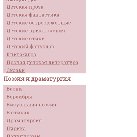
Детская проза
Детская фантастика
Детские остросюжетные
Детские приключения
Детские стихи
Детский фольклор
Книга-игра
Прочая детская литература
Сказки
Поэзия и драматургия
Басни
Верлибры
Визуальная поэзия
В стихах
Драматургия
Лирика
Палиндромы