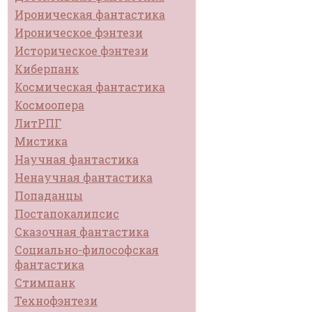
Ироническая фантастика
Ироническое фэнтези
Историческое фэнтези
Киберпанк
Космическая фантастика
Космоопера
ЛитРПГ
Мистика
Научная фантастика
Ненаучная фантастика
Попаданцы
Постапокалипсис
Сказочная фантастика
Социально-философская
фантастика
Стимпанк
Технофэнтези