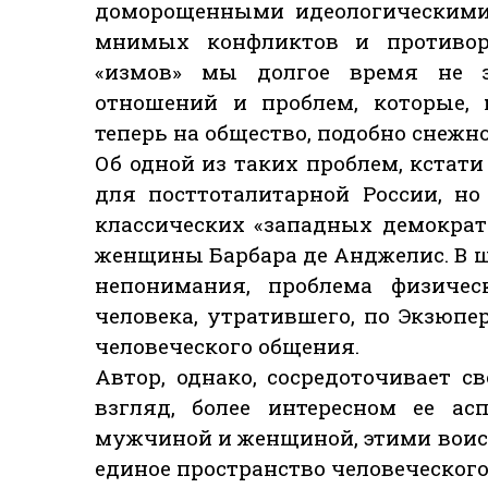
доморощенными идеологическими
мнимых конфликтов и противор
«измов» мы долгое время не з
отношений и проблем, которые, 
теперь на общество, подобно снежн
Об одной из таких проблем, кстати
для посттоталитарной России, н
классических «западных демократи
женщины Барбара де Анджелис. В 
непонимания, проблема физическ
человека, утратившего, по Экзюп
человеческого общения.
Автор, однако, сосредоточивает с
взгляд, более интересном ее а
мужчиной и женщиной, этими вои
единое пространство человеческого