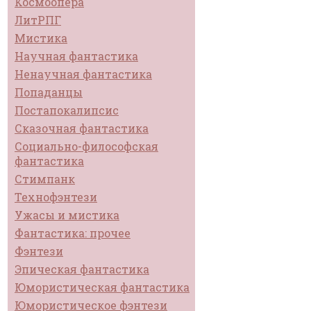
Космоопера
ЛитРПГ
Мистика
Научная фантастика
Ненаучная фантастика
Попаданцы
Постапокалипсис
Сказочная фантастика
Социально-философская
фантастика
Стимпанк
Технофэнтези
Ужасы и мистика
Фантастика: прочее
Фэнтези
Эпическая фантастика
Юмористическая фантастика
Юмористическое фэнтези