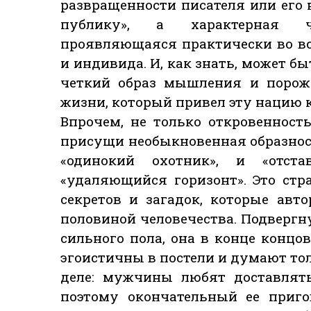
развращенности писателя или его
публику», а характерная че
проявляющаяся практически во вс
и индивида. И, как знать, может б
четкий образ мышления и порожд
жизни, который привел эту нацию 
Впрочем, не только откровенност
присущи необыкновенная образнос
«одинокий охотник», и «отста
«удаляющийся горизонт». Это стр
секретов и загадок, которые авт
половиной человечества. Подвергн
сильного пола, она в конце конц
эгоистичны в постели и думают то
деле: мужчины любят доставлять
поэтому окончательный ее приго