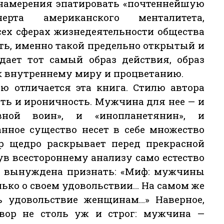
 намерения эпатировать «почтеннейшую
рта американского менталитета,
ех сферах жизнедеятельности общества
ыть, именно такой предельно открытый и
ает тот самый образ действия, образ
к внутреннему миру и процветанию.
ью отличается эта книга. Стилю автора
ть и ироничность. Мужчина для нее — и
вной воин», и «инопланетянин», и
анное существо несет в себе множество
ор щедро раскрывает перед прекрасной
ув всестороннему анализу само естество
ов вынуждена признать: «Миф: мужчины
лько о своем удовольствии… На самом же
 удовольствие женщинам…» Наверное,
вор не столь уж и строг: мужчина —