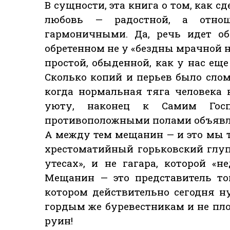
В сущности, эта книга о том, как с
любовь — радостной, а отн
гармоничными. Да, речь идет об
обретенном не у «бездны мрачной на
простой, обыденной, как у нас ещ
Сколько копий и перьев было слом
когда нормальная тяга человека 
уюту, наконец к Самим Гос
противоположными полами объявля
А между тем мещанин — и это мы т
хрестоматийный горьковский глу
утесах», и не гагара, которой «
Мещанин — это представитель тог
котором действительно сегодня ну
гордым же буревестникам и не пл
руин!