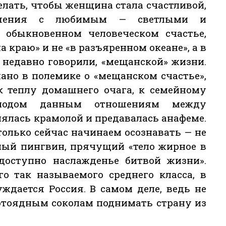
делать, чтобы женщина стала счастливой,
ошения с любимым — светлыми и
 обыкновенном человеческом счастье,
 краю» и не «в разъяренном океане», а в
е недавно говорили, «мещанской» жизни.
ано в полемике о «мещанском счастье»,
к теплу домашнего очага, к семейному
подом данным отношениям между
лась крамолой и предавалась анафеме.
олько сейчас начинаем осознавать — не
пый пингвин, прячущий «тело жирное в
недоступно наслажденье битвой жизни».
о так называемого среднего класса, в
ждается Россия. В самом деле, ведь не
отоядным соколам поднимать страну из