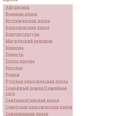
Афоризмы
Военная проза
Историческая проза
Классическая проза
Контркультура
Магический реализм
Новелла
Повесть
Проза прочее
Рассказ
Роман
Русская классическая проза
Семейный роман/Семейная
сага
Сентиментальная проза
Советская классическая проза
Современная проза