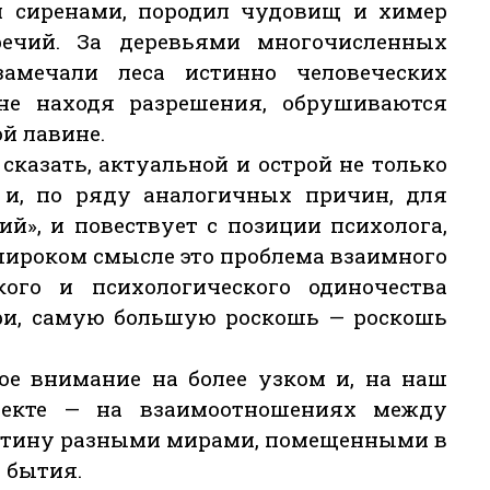
 сиренами, породил чудовищ и химер
ечий. За деревьями многочисленных
амечали леса истинно человеческих
не находя разрешения, обрушиваются
ой лавине.
 сказать, актуальной и острой не только
о и, по ряду аналогичных причин, для
й», и повествует с позиции психолога,
широком смысле это проблема взаимного
ого и психологического одиночества
ери, самую большую роскошь — роскошь
вое внимание на более узком и, на наш
спекте — на взаимоотношениях между
стину разными мирами, помещенными в
 бытия.