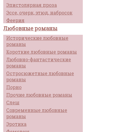
Эпистолярная проза
Эссе, очерк, этюд, набросок
Феерия
Любовные романы
Исторические любовные
романы
Короткие любовные романы
Любовно-фантастические
романы
Остросюжетные любовные
романы
Порно
Прочие любовные романы
Слеш
Современные любовные
романы
Эротика
Фемслеш