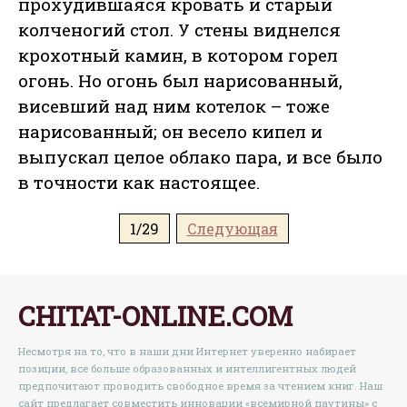
прохудившаяся кровать и старый
колченогий стол. У стены виднелся
крохотный камин, в котором горел
огонь. Но огонь был нарисованный,
висевший над ним котелок – тоже
нарисованный; он весело кипел и
выпускал целое облако пара, и все было
в точности как настоящее.
1/29
Следующая
CHITAT-ONLINE.COM
Несмотря на то, что в наши дни Интернет уверенно набирает
позиции, все больше образованных и интеллигентных людей
предпочитают проводить свободное время за чтением книг. Наш
сайт предлагает совместить инновации «всемирной паутины» с