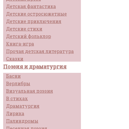
Детская фантастика
Детские остросюжетные
Детские приключения
Детские стихи
Детский фольклор
Книга-игра
Прочая детская литература
Сказки
Поэзия и драматургия
Басни
Верлибры
Визуальная поэзия
В стихах
Драматургия
Лирика
Палиндромы
Песенная поэзия