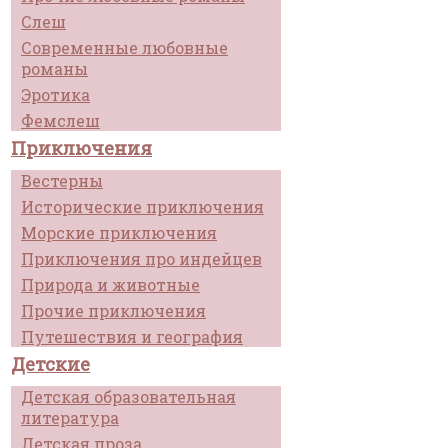
Слеш
Современные любовные
романы
Эротика
Фемслеш
Приключения
Вестерны
Исторические приключения
Морские приключения
Приключения про индейцев
Природа и животные
Прочие приключения
Путешествия и география
Детские
Детская образовательная
литература
Детская проза