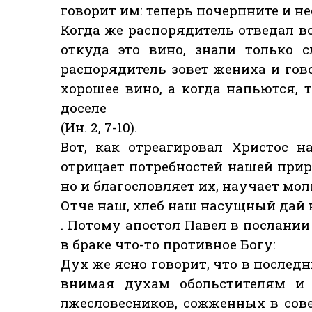
говорит им: теперь почерпните и не
Когда же распорядитель отведал во
откуда это вино, знали только 
распорядитель зовет жениха и гов
хорошее вино, а когда напьются, 
доселе
(Ин. 2, 7-10).
Вот, как отреагировал Христос на
отрицает потребностей нашей природ
но и благословляет их, научает мол
Отче наш, хлеб наш насущный дай
. Потому апостол Павел в послани
в браке что-то противное Богу:
Дух же ясно говорит, что в послед
внимая духам обольстителям и 
лжесловесников, сожженных в сов