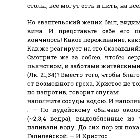
столы, все могут есть и пить, на вс
Но евангельский жених был, видимо
вина. И представьте себе его п
кончилось! Какое переживание, как
Как же реагирует на это Сказавший:
Смотрите же за собою, чтобы се
пьянством, и заботами житейским
(Лк. 21,34)? Вместо того, чтобы бла
от возможного греха, Христос не то
но напротив, говорит слугам:
наполните сосуды водою. И наполни
. — По иудейскому обычаю около
(~2,3,4 ведра), выдолбленные из
наливали воду. До сих пор их по
Галилейской. — И Христос