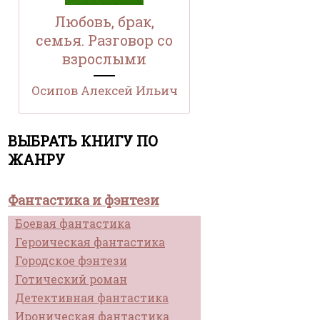
Любовь, брак,
семья. Разговор со
взрослыми
Осипов Алексей Ильич
ВЫБРАТЬ КНИГУ ПО
ЖАНРУ
Фантастика и фэнтези
Боевая фантастика
Героическая фантастика
Городское фэнтези
Готический роман
Детективная фантастика
Ироническая фантастика