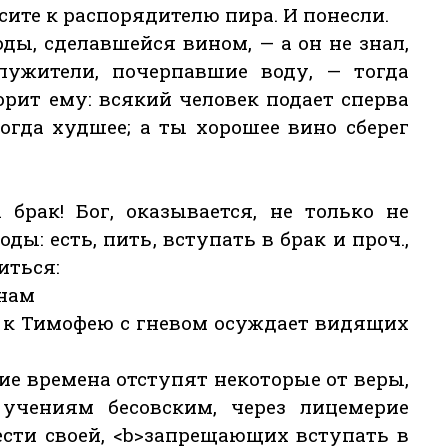
сите к распорядителю пира. И понесли.
ды, сделавшейся вином, — а он не знал,
служители, почерпавшие воду, — тогда
орит ему: всякий человек подает сперва
тогда худшее; а ты хорошее вино сберег
 брак! Бог, оказывается, не только не
ы: есть, пить, вступать в брак и проч.,
иться:
 нам
и к Тимофею с гневом осуждает видящих
ние времена отступят некоторые от веры,
учениям бесовским, через лицемерие
ести своей, <b>запрещающих вступать в