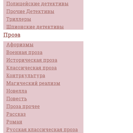
Полицейские детективы
Прочие Детективы
Триллеры
Шпионские детективы
Проза
Афоризмы
Военная проза
Историческая проза
Классическая проза
Контркультура
Магический реализм
Новелла
Повесть
Проза прочее
Рассказ
Роман
Русская классическая проза