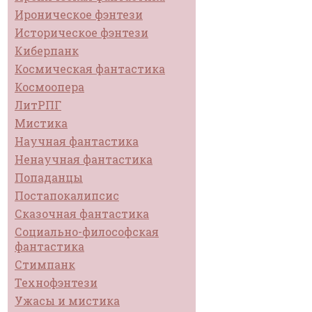
Ироническое фэнтези
Историческое фэнтези
Киберпанк
Космическая фантастика
Космоопера
ЛитРПГ
Мистика
Научная фантастика
Ненаучная фантастика
Попаданцы
Постапокалипсис
Сказочная фантастика
Социально-философская
фантастика
Стимпанк
Технофэнтези
Ужасы и мистика