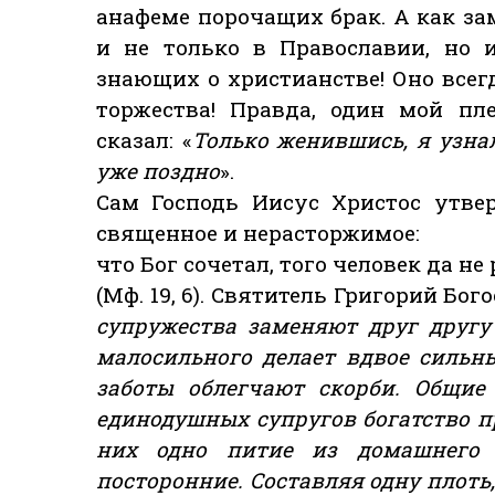
анафеме порочащих брак. А как за
и не только в Православии, но 
знающих о христианстве! Оно все
торжества! Правда, один мой пл
сказал: «
Только женившись, я узна
уже поздно
».
Сам Господь Иисус Христос утве
священное и нерасторжимое:
что Бог сочетал, того человек да не
(Мф. 19, 6). Святитель Григорий Бог
супружества заменяют друг другу 
малосильного делает вдвое сильн
заботы облегчают скорби. Общие
единодушных супругов богатство пр
них одно питие из домашнего 
посторонние. Составляя одну плоть