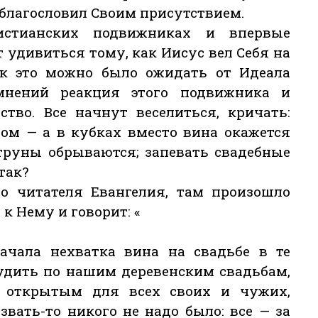
 благословил Своим присутствием.
истианских подвижниках и впервые
 удивиться тому, как Иисус вел Себя на
как это можно было ожидать от Идеала
мнений реакция этого подвижника и
ство. Все начнут веселиться, кричать:
ном — а в кубках вместо вина окажется
струны обрываются; запевать свадебные
так?
 читателя Евангелия, там произошло
 к Нему и говорит: «
начала нехватка вина на свадьбе в те
судить по нашим деревенским свадьбам,
и открытым для всех своих и чужих,
звать-то никого не надо было: все — за