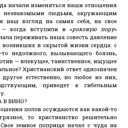
огда начали изменяться наши отношения
 с незнакомыми людьми, окружающим
я наш взгляд на самих себя, на свое
. — когда вступили в «
роковую пору
»
ачала переживать наша совесть давление
 возникших в скрытой жизни сердца: с
то недолжного, вызывающего боязнь,
ротив — влекущее, таинственное, ищущее
альное? Христианский ответ однозначен
 другое естественно, но любое из них,
одствующим, приведет к гибельным
у.
 В ВИНО?
ношения полов осуждаются как какой-то
 грязное, то христианство решительно
 Свое земное поприще начал с чуда на