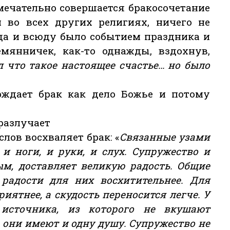
мечательно совершается бракосочетание
и во всех других религиях, ничего не
гда и всюду было событием праздника и
емянничек, как-то однажды, вздохнув,
л что такое настоящее счастье… но было
рждает брак как дело Божье и потому
 разлучает
ослов восхваляет брак: «
Связанные узами
и ноги, и руки, и слух. Супружество и
ым, доставляет великую радость. Общие
 радости для них восхитительнее. Для
иятнее, а скудость переносится легче. У
источника, из которого не вкушают
, они имеют и одну душу. Супружество не