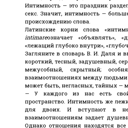
Интимность — это праздник раздел
секс. Значит, интимность — больш
происхождению слова.
Латинские корни слова «интимн
intimare
означает «объявлять», 
«лежащий глубоко внутри», «глубо
Загляните в словарь В. И. Даля и
короткий, тесный, задушевный, се
межусобный, скрытный; особн
взаимоотношениях между людьми —
может быть, негласных, тайных — м
— У каждого из нас есть свой
пространство. Интимность же лежи
для двоих. И вступают в не
взаимоотношениям задает душевно
Однако отношения находятся все