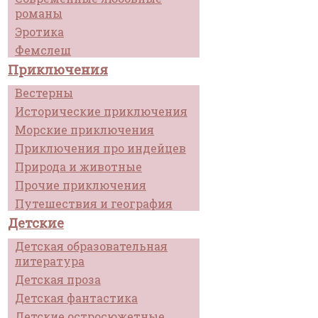
романы
Эротика
Фемслеш
Приключения
Вестерны
Исторические приключения
Морские приключения
Приключения про индейцев
Природа и животные
Прочие приключения
Путешествия и география
Детские
Детская образовательная
литература
Детская проза
Детская фантастика
Детские остросюжетные