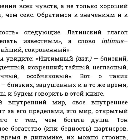
ения всех чувств, а не только хороший
е, чем секс. Обратимся к значениям и к
ость» следующие. Латинский глагол
«делать известным», а слово
intimus
—
чайший, сокровенный».
 вы увидите: «Интимный
(лат.)
— близкий,
рдечный, искренний; тайный, негласный,
ячный, особняковый». Вот о таких
 близких, задушевных и в то же время,
ы и будем говорить в этой книге.
 внутренний мир, свое внутреннее
т за его пределами, это мир, открытый
го с тем, чем богата душа. Тон
е богатство (или бедность) партнеров.
 время в динамике, их можно строить,