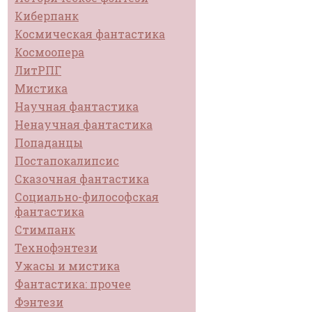
Киберпанк
Космическая фантастика
Космоопера
ЛитРПГ
Мистика
Научная фантастика
Ненаучная фантастика
Попаданцы
Постапокалипсис
Сказочная фантастика
Социально-философская
фантастика
Стимпанк
Технофэнтези
Ужасы и мистика
Фантастика: прочее
Фэнтези