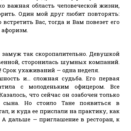
ко важная область человеческой жизни,
ворить. Один мой друг любит повторять:
 встретить Вас, тогда и Вам повезет его
т афоризм.
т замуж так скоропалительно. Девушкой
твенной, сторонилась шумных компаний.
! Срок ухаживаний — одна неделя.
шность и… сложная судьба. Его первая
атила с молоденьким офицером. Все
азалось, что сейчас он озабочен только
 сына. Но стоило Тане появиться в
ал, и куда ее прислали на практику, как
. А дальше — приглашение в ресторан, к