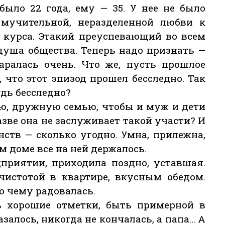
было 22 года, ему — 35. У нее не было
мучительной, неразделенной любви к
й курса. Этакий преуспевающий во всем
 душа общества. Теперь надо признать —
таралась очень. Что же, пусть прошлое
, что этот эпизод прошел бесследно. Так
удь бесследно?
ую, дружную семью, чтобы и муж и дети
разве она не заслуживает такой участи? И
нств — сколько угодно. Умна, прилежна,
м доме все на ней держалось.
приятии, приходила поздно, уставшая.
 чистотой в квартире, вкусным обедом.
о чему радовалась.
ь хорошие отметки, быть примерной в
залось, никогда не кончалась, а папа… А