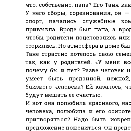
что, собственно, папа? Его Таня ка
У него сборы, соревнования, он 
спорт, начались служебные ком
привыкла. Вроде был папа, а вро
чтобы родители поцеловались или 
ссорились. Но атмосфера в доме бы
Тане страстно хотелось свою сем
так, как у родителей. «У меня в
почему бы и нет? Разве человек н
умеет быть преданной, нежной,
близкого человека? Ей казалось, ч
будут мешать ее счастью.
И вот она полюбила красивого, н
человека, полюбила и его осирот
притворяться? Надо быть искрен
предложение пожениться. Он предс