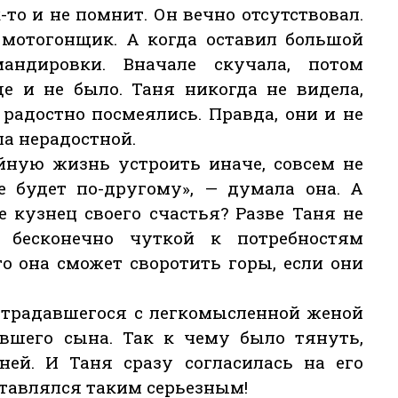
к-то и не помнит. Он вечно отсутствовал.
— мотогонщик. А когда оставил большой
андировки. Вначале скучала, потом
де и не было. Таня никогда не видела,
радостно посмеялись. Правда, они и не
ла нерадостной.
ейную жизнь устроить иначе, совсем не
се будет по-другому», — думала она. А
е кузнец своего счастья? Разве Таня не
 бесконечно чуткой к потребностям
то она сможет своротить горы, если они
астрадавшегося с легкомысленной женой
евшего сына. Так к чему было тянуть,
ней. И Таня сразу согласилась на его
тавлялся таким серьезным!