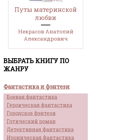
Путы материнской
любви
Некрасов Анатолий
Александрович
ВЫБРАТЬ КНИГУ ПО
ЖАНРУ
Фантастика и фэнтези
Боевая фантастика
Героическая фантастика
Городское фэнтези
Готический роман
Детективная фантастика
Ироническая фантастика