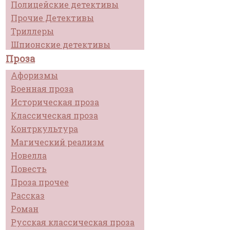
Полицейские детективы
Прочие Детективы
Триллеры
Шпионские детективы
Проза
Афоризмы
Военная проза
Историческая проза
Классическая проза
Контркультура
Магический реализм
Новелла
Повесть
Проза прочее
Рассказ
Роман
Русская классическая проза