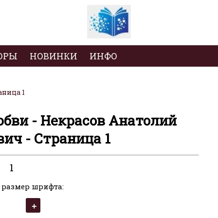
ОРЫ
НОВИНКИ
ИНФО
аница 1
бви - Некрасов Анатолий
ич - Страница 1
1
 размер шрифта: