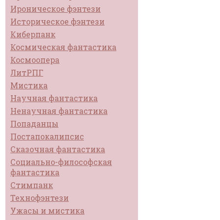
Ироническое фэнтези
Историческое фэнтези
Киберпанк
Космическая фантастика
Космоопера
ЛитРПГ
Мистика
Научная фантастика
Ненаучная фантастика
Попаданцы
Постапокалипсис
Сказочная фантастика
Социально-философская
фантастика
Стимпанк
Технофэнтези
Ужасы и мистика