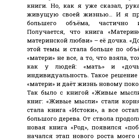
книги. Но, как я уже сказал, ру
живущую своей жизнью… И я пр
большего объёма, частично 
Получается, что книга «Матери
материнской любви» – её дочка. «Д
этой темы и стала больше по объё
«матери» не все, а то, что взяла, 
как у людей: «мать» и «доч
индивидуальность. Такое решение
«матери» и даёт жизнь новому пок
Так было с книгой «Живые мысли
книг: «Живые мысли» стали корня
стала книга «Истоки», а все оста
большого дерева. От ствола продо
новая книга «Род», появился «по
начался этап нового роста моего