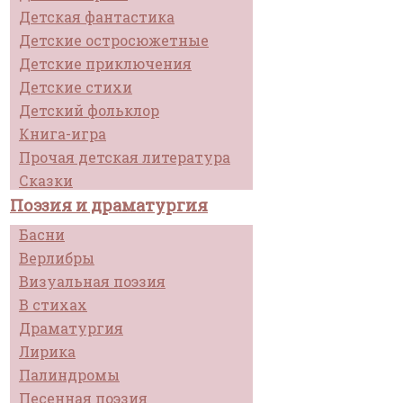
Детская фантастика
Детские остросюжетные
Детские приключения
Детские стихи
Детский фольклор
Книга-игра
Прочая детская литература
Сказки
Поэзия и драматургия
Басни
Верлибры
Визуальная поэзия
В стихах
Драматургия
Лирика
Палиндромы
Песенная поэзия