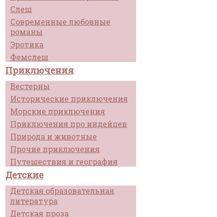
Слеш
Современные любовные
романы
Эротика
Фемслеш
Приключения
Вестерны
Исторические приключения
Морские приключения
Приключения про индейцев
Природа и животные
Прочие приключения
Путешествия и география
Детские
Детская образовательная
литература
Детская проза