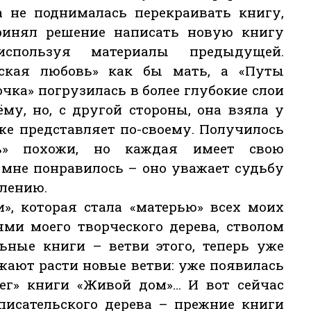
ка не поднималась перекраивать книгу,
инял решение написать новую книгу
используя материалы предыдущей.
нская любовь» как бы мать, а «Путы
очка» погрузилась в более глубокие слои
му, но, с другой стороны, она взяла у
тоже представляет по-своему. Получилось
ь» похожи, но каждая имеет свою
 мне понравилось – оно уважает судьбу
олению.
», которая стала «матерью» всех моих
ми моего творческого дерева, стволом
льные книги – ветви этого, теперь уже
лжают расти новые ветви: уже появилась
бег» книги «Живой дом»… И вот сейчас
 писательского дерева – прежние книги