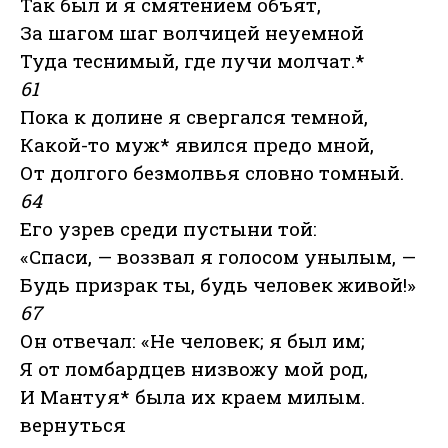
Так был и я смятением объят,
За шагом шаг волчицей неуемной
Туда теснимый, где лучи молчат.*
61
Пока к долине я свергался темной,
Какой-то муж* явился предо мной,
От долгого безмолвья словно томный.
64
Его узрев среди пустыни той:
«Спаси, — воззвал я голосом унылым, —
Будь призрак ты, будь человек живой!»
67
Он отвечал: «Не человек; я был им;
Я от ломбардцев низвожу мой род,
И Мантуя* была их краем милым.
вернуться