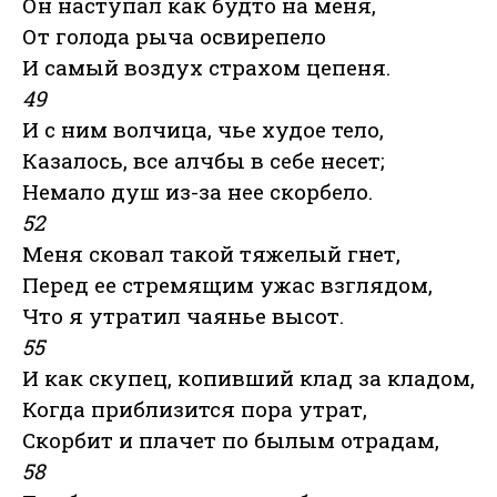
Он наступал как будто на меня,
От голода рыча освирепело
И самый воздух страхом цепеня.
49
И с ним волчица, чье худое тело,
Казалось, все алчбы в себе несет;
Немало душ из-за нее скорбело.
52
Меня сковал такой тяжелый гнет,
Перед ее стремящим ужас взглядом,
Что я утратил чаянье высот.
55
И как скупец, копивший клад за кладом,
Когда приблизится пора утрат,
Скорбит и плачет по былым отрадам,
58