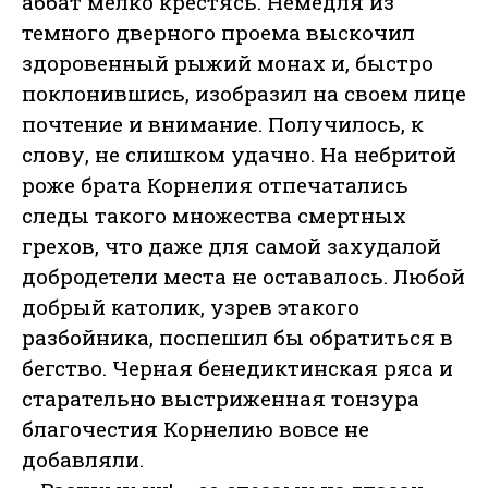
аббат мелко крестясь. Немедля из
темного дверного проема выскочил
здоровенный рыжий монах и, быстро
поклонившись, изобразил на своем лице
почтение и внимание. Получилось, к
слову, не слишком удачно. На небритой
роже брата Корнелия отпечатались
следы такого множества смертных
грехов, что даже для самой захудалой
добродетели места не оставалось. Любой
добрый католик, узрев этакого
разбойника, поспешил бы обратиться в
бегство. Черная бенедиктинская ряса и
старательно выстриженная тонзура
благочестия Корнелию вовсе не
добавляли.