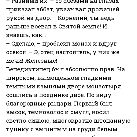
– Разними их! – со слезами на глазах
приказал аббат, указывая дрожащей
рукой на двор. – Корнелий, ты ведь
раньше воевал в Святой земле! И
знаешь, как…
– Сделаю, – пробасил монах и вдруг
осекся: – Э, отец настоятель, у них же
мечи! Железные!
Бенедиктинец был абсолютно прав. На
широком, вымощенном гладкими
темными камнями дворе монастыря
сошлись в поединке двое. По виду –
благородные рыцари. Первый был
высок, темноволос и смугл, носил
светло-синюю, многократно штопанную
тунику с вышитым на груди белым