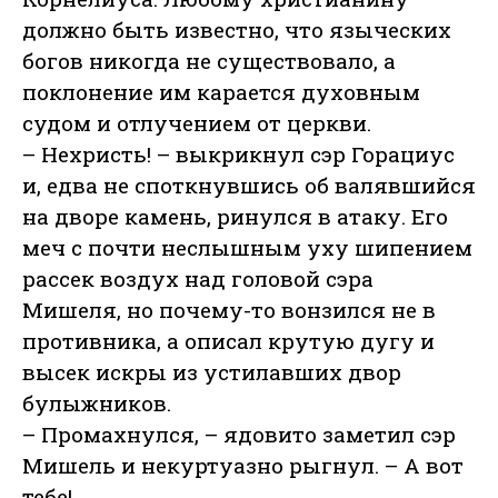
должно быть известно, что языческих
богов никогда не существовало, а
поклонение им карается духовным
судом и отлучением от церкви.
– Нехристь! – выкрикнул сэр Горациус
и, едва не споткнувшись об валявшийся
на дворе камень, ринулся в атаку. Его
меч с почти неслышным уху шипением
рассек воздух над головой сэра
Мишеля, но почему-то вонзился не в
противника, а описал крутую дугу и
высек искры из устилавших двор
булыжников.
– Промахнулся, – ядовито заметил сэр
Мишель и некуртуазно рыгнул. – А вот
тебе!..