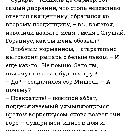
самый дворянин, что столь невежливо
ответил священнику, обратился ко
второму поединщику, – вы, кажется,
изволили назвать меня… меня… Слушай,
Горациус, как ты меня обозвал?
– Злобным норманном, – старательно
выговорил рыцарь с белым львом. – И
еще как-то… Не помню. Зато ты,
пьянчуга, сказал, будто я трус!
– Да? – озадачился сэр Мишель. – А
почему?
– Прекратите! – пожилой аббат,
поддерживаемый ухмыляющимся
братом Корнелиусом, снова возвел очи
горе. – Судари мои, идите в дом и,
помолясь, мирно вкушайте отдых!