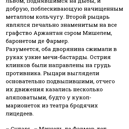
львом, поднявшимся на дыбы, и
добрую, поблескивающую начищенным
металлом кольчугу. Второй рыцарь
являлся печально знаменитым на все
графство Аржантан сэром Мишелем,
баронетом де Фармер.
Разумеется, оба дворянина сжимали в
руках узкие мечи-бастарды. Острия
клинков были направлены на грудь
противника. Рыцари выглядели
основательно подвыпившими, отчего
их движения казались несколько
аляповатыми, будто у кукол-
марионеток из театра бродячих
лицедеев.
– Сударь, – Мишель де Фармер, тот