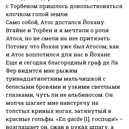
с Торбеном пришлось довольствоваться
клочком голой земли.
Само собой, Атос достался Йохану.
Втайне и Торбен и я мечтали о роли
Атоса, но не смели на нее притязать.
Потому что Йохан уже
был
Атосом, как
и Атос воплотился для нас в Йохане.
Еще и сегодня благородный граф де Ла
Фер видится мне рыжим
тринадцатилетним мальчишкой с
белесыми бровями и узкими светлыми
глазками, чуть ли не альбиносом. Он
молча шагает мне навстречу на
толстых кривых ногах, затянутый в
красные гольфы. «En garde [1], господа!» –
возглашает он, сжав в руках шпагу, а