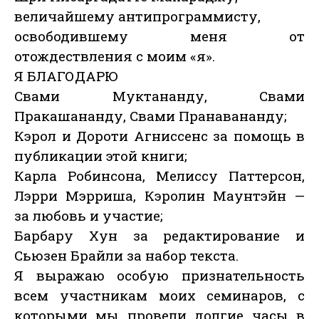
величайшему антипрограммисту,
освободившему меня от
отождествления с моим «я».
Я БЛАГОДАРЮ
Свами Муктананду, Свами
Пракашананду, Свами Пранавананду;
Кэрол и Дороти Агниссенс за помощь в
публикации этой книги;
Карла Робинсона, Мелиссу Паттерсон,
Лэрри Мэрриша, Кэролин Маунтэйн —
за любовь и участие;
Барбару Хун за редактирование и
Сьюзен Брайли за набор текста.
Я выражаю особую признательность
всем участникам моих семинаров, с
которыми мы провели долгие часы в