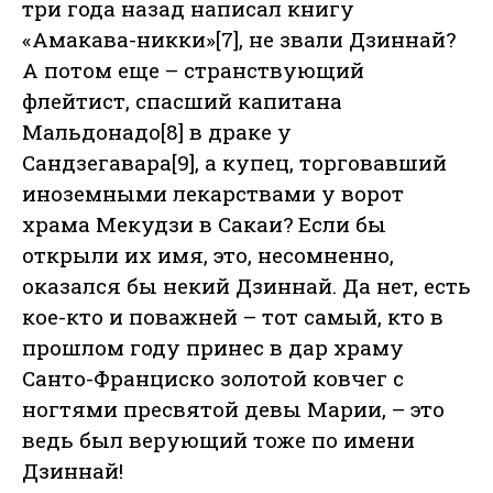
три года назад написал книгу
«Амакава-никки»[7], не звали Дзиннай?
А потом еще – странствующий
флейтист, спасший капитана
Мальдонадо[8] в драке у
Сандзегавара[9], а купец, торговавший
иноземными лекарствами у ворот
храма Мекудзи в Сакаи? Если бы
открыли их имя, это, несомненно,
оказался бы некий Дзиннай. Да нет, есть
кое-кто и поважней – тот самый, кто в
прошлом году принес в дар храму
Санто-Франциско золотой ковчег с
ногтями пресвятой девы Марии, – это
ведь был верующий тоже по имени
Дзиннай!