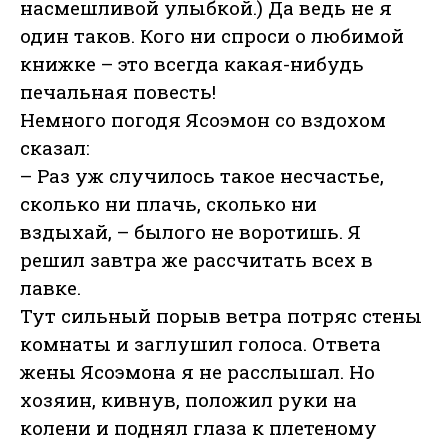
насмешливой улыбкой.) Да ведь не я
один таков. Кого ни спроси о любимой
книжке – это всегда какая-нибудь
печальная повесть!
Немного погодя Ясоэмон со вздохом
сказал:
– Раз уж случилось такое несчастье,
сколько ни плачь, сколько ни
вздыхай, – былого не воротишь. Я
решил завтра же рассчитать всех в
лавке.
Тут сильный порыв ветра потряс стены
комнаты и заглушил голоса. Ответа
жены Ясоэмона я не расслышал. Но
хозяин, кивнув, положил руки на
колени и поднял глаза к плетеному