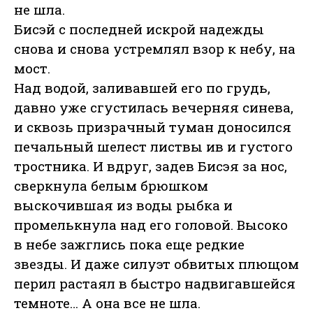
не шла.
Бисэй с последней искрой надежды
снова и снова устремлял взор к небу, на
мост.
Над водой, заливавшей его по грудь,
давно уже сгустилась вечерняя синева,
и сквозь призрачный туман доносился
печальный шелест листвы ив и густого
тростника. И вдруг, задев Бисэя за нос,
сверкнула белым брюшком
выскочившая из воды рыбка и
промелькнула над его головой. Высоко
в небе зажглись пока еще редкие
звезды. И даже силуэт обвитых плющом
перил растаял в быстро надвигавшейся
темноте… А она все не шла.