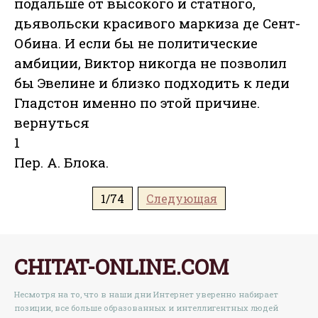
подальше от высокого и статного,
дьявольски красивого маркиза де Сент-
Обина. И если бы не политические
амбиции, Виктор никогда не позволил
бы Эвелине и близко подходить к леди
Гладстон именно по этой причине.
вернуться
1
Пер. А. Блока.
1/74
Следующая
CHITAT-ONLINE.COM
Несмотря на то, что в наши дни Интернет уверенно набирает
позиции, все больше образованных и интеллигентных людей