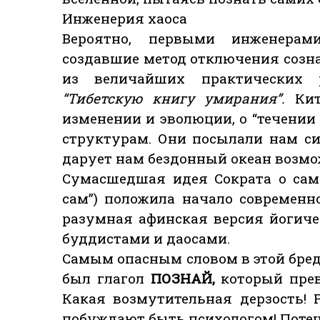
Инженерия хаоса
Вероятно, первыми инженерам
создавшие метод отключения созна
из величайших практических 
“Тибетскую книгу умирания”.
Ки
изменении и эволюции, о “течении 
структурам. Они посылали нам сиг
дарует нам бездонный океан возмо
Сумасшедшая идея Сократа о сам
сам”) положила начало современн
разумная афинская версия йогиче
буддистами и даосами.
Самым опасным словом в этой бре
был глагол
ПОЗНАЙ,
который прев
Какая возмутительная дерзость! 
побуждают быть психологом! Поте