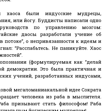
и хаоса были индусские мудрецы,
ния, или йогу. Буддисты написали одно
руководств по управлению мозгом:
тайские даосы разработали учение об
в потоке”, о непривязанности к идеям и
нал: “Расслабьтесь. Не паникуйте. Хаос
жностей”.
опознании (формулируемая как “делай
ой демократии. Это была практичная и
ских учений, разработанных индусами,
довой мегаломаниакальной идее Сократа
ращает человека из раба в мыслителя.
Раба призывают стать философом! Раба
нциальным йогическим мудрецом!