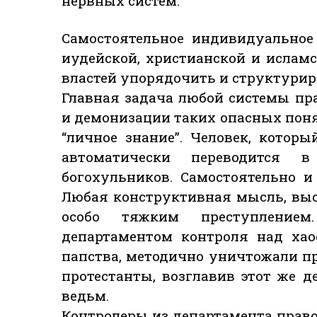
нервных систем.
Самостоятельное индивидуальное
иудейской, христианской и ислам
властей упорядочить и структуриро
Главная задача любой системы п
и демонизации таких опасных понят
“личное знание”. Человек, котор
автоматически переводится 
богохульников. Самостоятельно 
Любая конструктивная мысль, выс
особо тяжким преступлением
департаментом контроля над хао
папства, методично уничтожали пр
протестанты, возглавив этот же д
ведьм.
Контролеры из департамента право