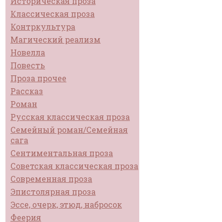
Историческая проза
Классическая проза
Контркультура
Магический реализм
Новелла
Повесть
Проза прочее
Рассказ
Роман
Русская классическая проза
Семейный роман/Семейная
сага
Сентиментальная проза
Советская классическая проза
Современная проза
Эпистолярная проза
Эссе, очерк, этюд, набросок
Феерия