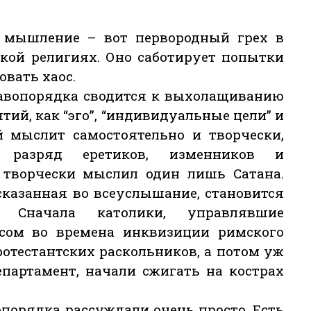
 мышление – вот первородный грех в
ской религиях. Оно саботирует попытки
вать хаос.
равопорядка сводится к выхолащиванию
ий, как “эго”, “индивидуальные цели” и
ый мыслит самостоятельно и творчески,
в разряд еретиков, изменников и
и творчески мыслил один лишь Сатана.
казанная во всеуслышание, становится
. Сначала католики, управлявшие
сом во времена инквизиции римского
отестантских раскольников, а потом уж
епартамент, начали сжигать на кострах
порядка рассуждали очень просто. Есть