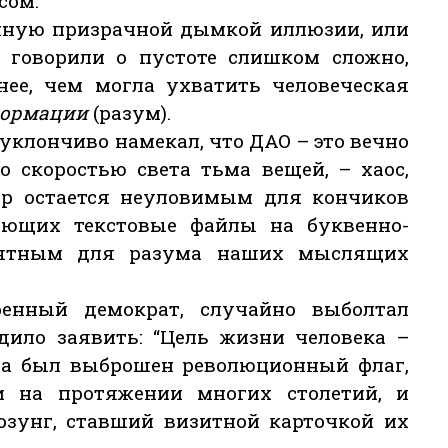
сом.
нную призрачной дымкой иллюзии, или
 говорили о пустоте слишком сложно,
нее, чем могла ухватить человеческая
формации
(разум).
уклончиво намекал, что ДАО – это вечно
 скоростью света тьма вещей, – хаос,
пор остается неуловимым для кончиков
ающих текстовые файлы на буквенно-
нятным для разума наших мыслящих
ренный демократ, случайно выболтал
здило заявить: “Цель жизни человека –
гда был выброшен революционный флаг,
 на протяжении многих столетий, и
зунг, ставший визитной карточкой их