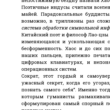
непостижимую бездну назвали Хао
Поэтичные индусы считали вселе
майей. Парадоксальные буддисты
возможно, в триллионы раз слож
система обработки символьной ин
Китайский поэт и философ Лао-цзы 
изменяющаяся и ускользающая со
бесформенность. Хаос и до сих 
наших пальцев, прилежно печат
цифровых клавиатурах, и непо
операционных систем.
Сократ, этот гордый и самоуве
ужасный секрет, когда его угора
познать самого себя”. Именно то
которым гуманисты размахивали
сформулирован самый спорный ло