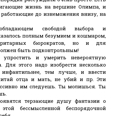
жигающие жизнь на вершине Олимпа, и
, работающие до изнеможения внизу, на
 обладающем свободой выбора и
казалось полным безумием и кошмаром,
ритарных бюрократов, но и для
должен быть подконтрольным!
б упростить и умерить невероятную
. Для этого надо изобрести несколько
 инфантильнее, тем лучше, и ввести
читай отца и мать, не убий и пр. Эти
ассивно им следуешь. Ты молишься. Ты
шь.
появятся терзающие душу фантазии о
этой бессмысленной беспорядочной
себя.