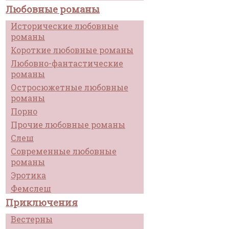
Любовные романы
Исторические любовные
романы
Короткие любовные романы
Любовно-фантастические
романы
Остросюжетные любовные
романы
Порно
Прочие любовные романы
Слеш
Современные любовные
романы
Эротика
Фемслеш
Приключения
Вестерны